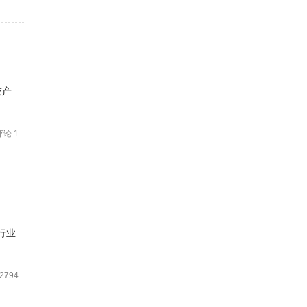
灰产
评论 1
行业
2794