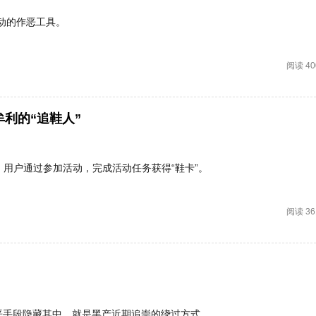
动的作恶工具。
阅读 40
利的“追鞋人”
，用户通过参加活动，完成活动任务获得“鞋卡”。
阅读 36
作恶手段隐藏其中，就是黑产近期追崇的绕过方式。