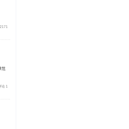
2171
球范
评论 1
。