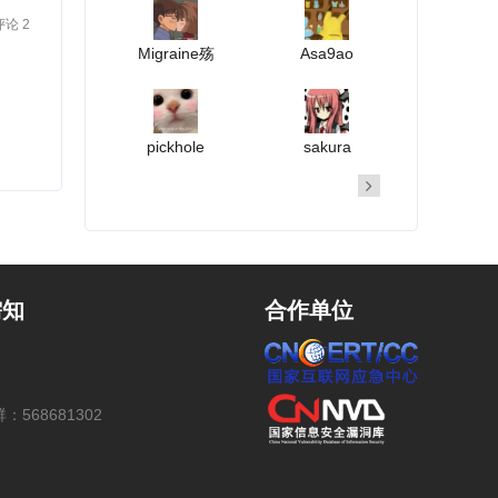
评论 2
Migraine殇
Asa9ao
pickhole
sakura
需知
合作单位
：568681302