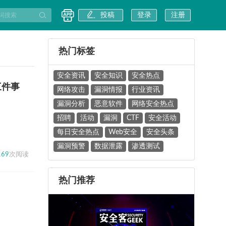
投稿
登录
注册
热门标签
安全资讯
安全知识
安全热点
三件事
网络攻击
漏洞情报
行业资讯
漏洞分析
恶意软件
网络安全热点
招聘
活动
漏洞
CTF
安全活动
每日安全热点
Web安全
安全头条
漏洞预警
数据泄露
渗透测试
169
次阅读
热门推荐