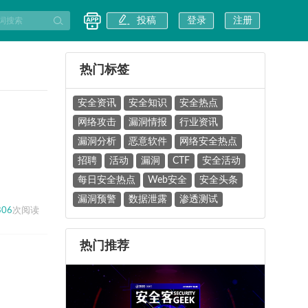
投稿
登录
注册
热门标签
安全资讯
安全知识
安全热点
网络攻击
漏洞情报
行业资讯
漏洞分析
恶意软件
网络安全热点
招聘
活动
漏洞
CTF
安全活动
每日安全热点
Web安全
安全头条
漏洞预警
数据泄露
渗透测试
806
次阅读
热门推荐