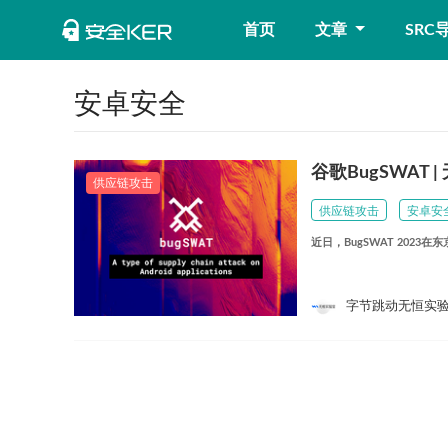
首页
文章
SRC
安卓安全
谷歌BugSWA
供应链攻击
供应链攻击
安卓安
近日，BugSWAT 202
字节跳动无恒实