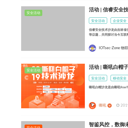
活动 | 信睿安
安全活动
安全活动
企业安全
信睿安全技术沙龙由吉林省
等议题，共同探讨当今互联
IOTsec-Zone
活动 | 嘶吼白
安全活动
安全活动
移动安全
嘶吼白帽沙龙是由嘶吼Roa
嘶吼
201
智鉴风控，数御
安全活动