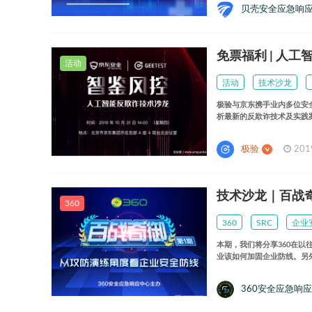
贝壳安全应急响
免票福利 | 人
活动
活动
技术沙龙
极验与京东携手业内多位安
析最新的反欺诈技术及实践
极验
201
技术沙龙｜百战
360
360
SRC
企业
本期，我们将分享360在以
业该如何加固企业防线。另
360安全应急响