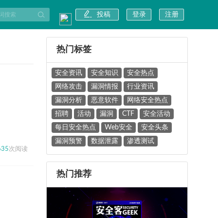
投稿
登录
注册
热门标签
安全资讯
安全知识
安全热点
网络攻击
漏洞情报
行业资讯
漏洞分析
恶意软件
网络安全热点
招聘
活动
漏洞
CTF
安全活动
每日安全热点
Web安全
安全头条
漏洞预警
数据泄露
渗透测试
635
次阅读
热门推荐