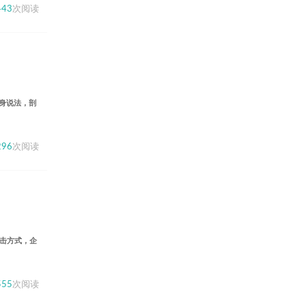
443
次阅读
身说法，剖
296
次阅读
攻击方式，企
555
次阅读