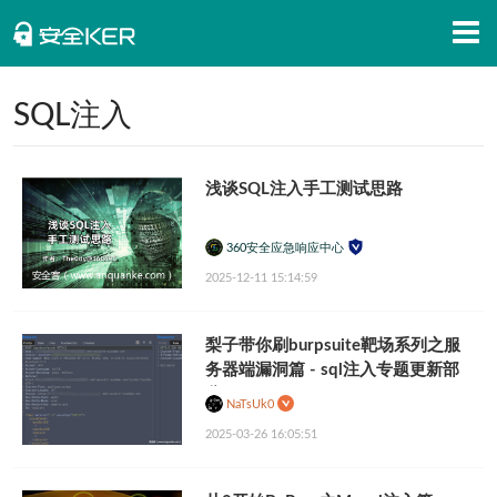
首页
SQL注入
安全知识
浅谈SQL注入手工测试思路
安全资讯
招聘信息
360安全应急响应中心
2025-12-11 15:14:59
安全活动
APP下载
梨子带你刷burpsuite靶场系列之服
务器端漏洞篇 - sql注入专题更新部
分
NaTsUk0
2025-03-26 16:05:51