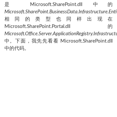
是 Microsoft.SharePoint.dll 中的
Microsoft.SharePoint.BusinessData.Infrastructure.Ent
相同的类型也同样出现在
Microsoft.SharePoint.Portal.dll 的
Microsoft.Office.Server.ApplicationRegistry.Infrastruct
中。下面，我先先看看 Microsoft.SharePoint.dll
中的代码。