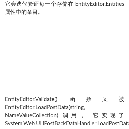
它会迭代验证每一个存储在 EntityEditor.Entities
属性中的条目。
EntityEditor.Validate() 函数又被
EntityEditor.LoadPostData(string,
NameValueCollection) 调用， 它实现了
System.Web.UI.IPostBackDataHandler.LoadPostData(