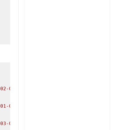
f02-0000-1000-8000-00805f9b34fb
f01-0000-1000-8000-00805f9b34fb
f03-0000-1000-8000-00805f9b34fb