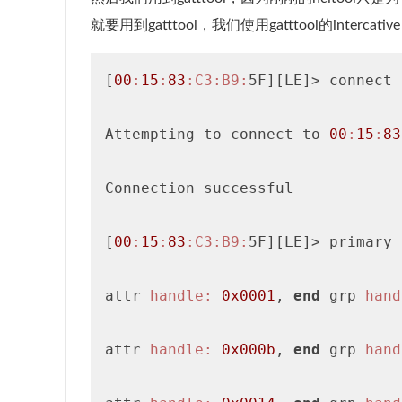
就要用到gatttool，我们使用gatttool的inte
[
00
:
15
:
83
:C3
:B9
:
5F][LE]> connect

Attempting to connect to 
00
:
15
:
83
Connection successful

[
00
:
15
:
83
:C3
:B9
:
5F][LE]> primary

attr 
handle:
0x0001
, 
end
 grp 
hand
attr 
handle:
0x000b
, 
end
 grp 
hand