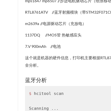
mps1647 mp6507 //步进电机驱动芯片（纸张移
RTL8761ATV //蓝牙射频模块（带STM32F071C
m2639a //电源驱动芯片（充放电）
1137DQ //MOS管 热敏感应头
7.V 900mAh //电池
这个就是机器的硬件信息，打印机主要根据RTL8
全分析。
蓝牙分析
$ 
hcitool scan

Scanning ...
