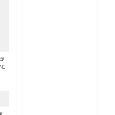
配器，
牙扫
话，