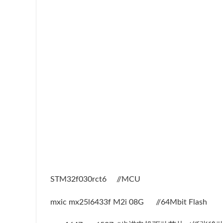
STM32f030rct6 //MCU
mxic mx25l6433f M2i 08G //64Mbit Flash