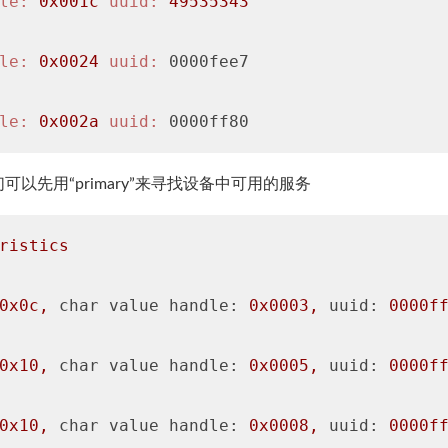
le:
0x001c
uuid:
49535343
le:
0x0024
uuid:
 0000fee7

le:
0x002a
uuid:
 0000ff80
先用“primary”来寻找设备中可用的服务
ristics
0x0c
,
char value handle:
0x0003
,
uuid:
0000f
0x10
,
char value handle:
0x0005
,
uuid:
0000f
0x10
,
char value handle:
0x0008
,
uuid:
0000f