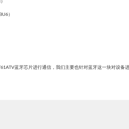
动）
BU6）
761ATV蓝牙芯片进行通信，我们主要也针对蓝牙这一块对设备