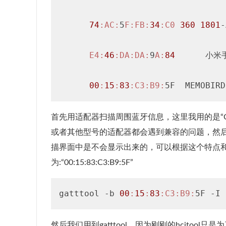
74
:AC
:
5
F:
FB:
34
:C0
360
1801
-
E4:
46
:DA
:DA
:
9
A:
84
      小米
00
:
15
:
83
:C3
:B9
:
5F  MEMOBIRD
首先用适配器扫描周围蓝牙信息，这里我用的是“C
或者其他型号的适配器都会遇到兼容的问题，然
描界面中是不会显示出来的，可以根据这个特点和名字
为:“00:15:83:C3:B9:5F”
gatttool -b 
00
:
15
:
83
:C3
:B9
:
5F -I
然后我们用到gatttool，因为刚刚的hcito