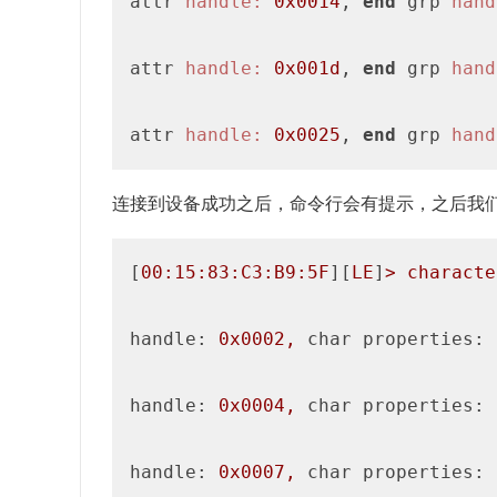
attr 
handle:
0x0014
, 
end
 grp 
hand
attr 
handle:
0x001d
, 
end
 grp 
hand
attr 
handle:
0x0025
, 
end
 grp 
hand
连接到设备成功之后，命令行会有提示，之后我们可以
[
00
:15:83:C3:B9:5F
][
LE
]
>
characte
handle:
0x0002
,
char properties:
handle:
0x0004
,
char properties:
handle:
0x0007
,
char properties: