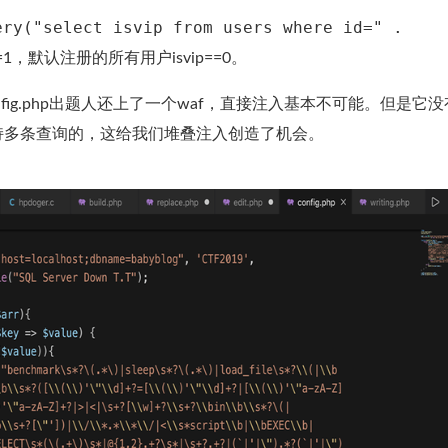
ery("select isvip from users where id=" .
==1，默认注册的所有用户isvip==0。
nfig.php出题人还上了一个waf，直接注入基本不可能。但是它
是支持多条查询的，这给我们堆叠注入创造了机会。