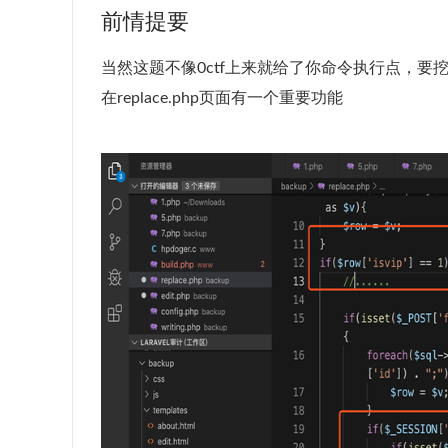
前情提要
当然这题不像0ctf上来就给了你命令执行点，
在replace.php页面有一个重要功能