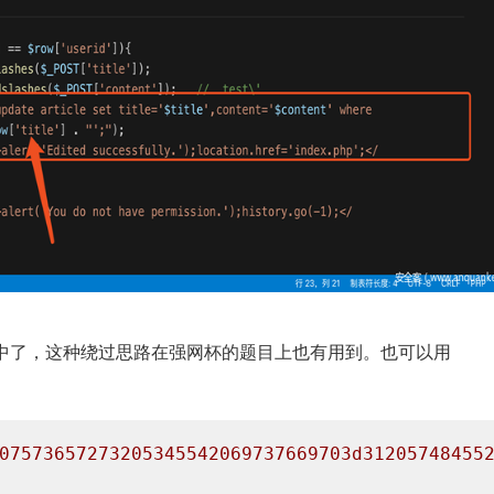
中了，这种绕过思路在强网杯的题目上也有用到。也可以用
07573657273205345542069737669703d312057484552