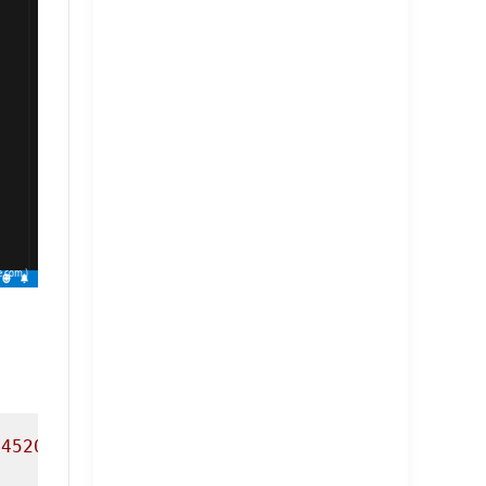
4520757365726e616d653d276870646f67657227;PREP