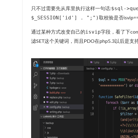
$sql->qu
只不过需要先从库里执行这样一句话:
$_SESSION['id'] . ";")
取校验是否isvip
isvip
通过某种方式改变自己的
字段，看了下co
滤SET这个关键词，而且PDO在php5.3以后