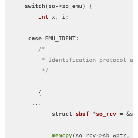
switch
(so->so_emu) {

int
 x, i;

case
 EMU_IDENT:

/*

         * Identification protocol as 
         */
        {

      ...

struct
sbuf
 *
so_rcv
 =
 &so
memcpy
(so_rcv->sb_wptr, m