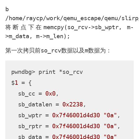
b
/home/raycp/work/qemu_escape/qemu/slirp
memcpy(so_rcv->sb_wptr, m-
将断点下在
>m_data, m->m_len);
so_rcv
m
第一次拷贝前
数据以及
数据为：
pwndbg> print *so_rcv

$
1
 = {

  sb_cc = 
0x0
,

  sb_datalen = 
0x2238
,

  sb_wptr = 
0x7f46001d4d30
"0a"
,

  sb_rptr = 
0x7f46001d4d30
"0a"
,

  sb_data = 
0x7f46001d4d30
"0a"