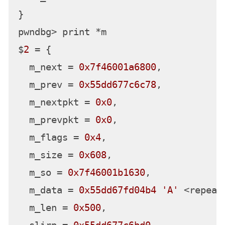
}

pwndbg> print *m

$
2
 = {

  m_next = 
0x7f46001a6800
,

  m_prev = 
0x55dd677c6c78
,

  m_nextpkt = 
0x0
,

  m_prevpkt = 
0x0
,

  m_flags = 
0x4
,

  m_size = 
0x608
,

  m_so = 
0x7f46001b1630
,

  m_data = 
0x55dd67fd04b4
'A'
 <repeat
  m_len = 
0x500
,
