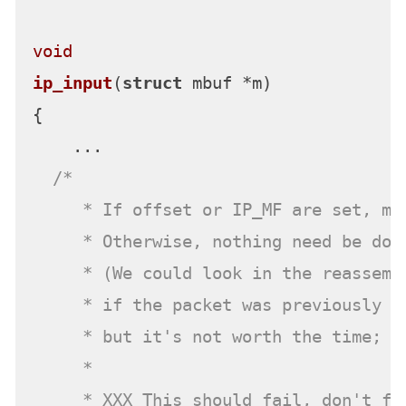
void
ip_input
(
struct
 mbuf *m)
{

    ...

/*

     * If offset or IP_MF are set, mus
     * Otherwise, nothing need be done
     * (We could look in the reassembl
     * if the packet was previously fr
     * but it's not worth the time; ju
     *

     * XXX This should fail, don't fra