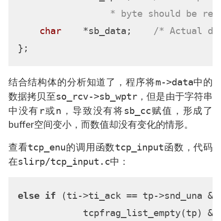
                 * byte should be rea
char
    *sb_data;    
/* Actual da
m->data
结合结构体的分析知道了，程序将
中的
so_rcv->sb_wptr
数据拷贝至
，但是由于字符串
r
n
sb_cc
中没有
或
，导致没有将
赋值，形成了
buffer空间变小，而数值却没有变化的情形。
tcp_enu
tcp_input
查看
的调用函数
函数，代码
slirp/tcp_input.c
在
中：
else
if
 (ti->ti_ack == tp->snd_una &&

            tcpfrag_list_empty(tp) &&
