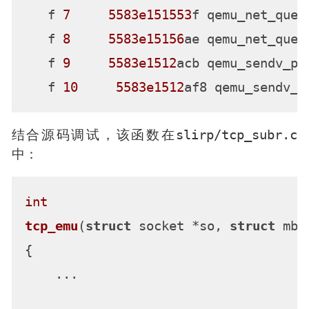
   f 
7
5583e151553
f qemu_net_queu
   f 
8
5583e15156
ae qemu_net_queu
   f 
9
5583e1512
acb qemu_sendv_pa
   f 
10
5583e1512
af8 qemu_sendv_p
slirp/tcp_subr.c
结合源码调试，该函数在
中：
int
tcp_emu
(
struct
 socket *so, 
struct
 mbu
{

    ...
