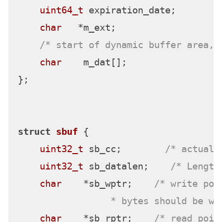
uint64_t
 expiration_date;

char
   *m_ext;

/* start of dynamic buffer area, 
char
    m_dat[];

};

struct
sbuf
 {
uint32_t
 sb_cc;        
/* actual 
uint32_t
 sb_datalen;    
/* Length
char
    *sb_wptr;    
/* write poi
                 * bytes should be wr
char
    *sb_rptr;    
/* read poin