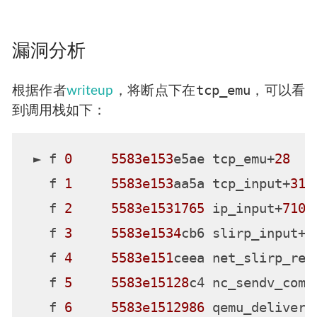
漏洞分析
tcp_emu
根据作者
writeup
，将断点下在
，可以看
到调用栈如下：
 ► f 
0
5583e153
e5ae tcp_emu+
28
   f 
1
5583e153
aa5a tcp_input+
318
   f 
2
5583e1531765
 ip_input+
710
   f 
3
5583e1534
cb6 slirp_input+
4
   f 
4
5583e151
ceea net_slirp_rec
   f 
5
5583e15128
c4 nc_sendv_comp
   f 
6
5583e1512986
 qemu_deliver_