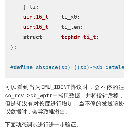
    } ti;

uint16_t
    ti_x0;

uint16_t
    ti_len;             
/
struct
tcphdr
ti_t
;
/
};

#
define
 sbspace(sb) ((sb)->sb_datalen
EMU_IDENT
可以看到当为
协议时，会不停的往
so_rcv->sb_wptr
中拷贝数据，并将指针后移，
但是却没有对长度进行增加。当不停的发送该协
议数据时，会导致堆溢出。
下面动态调试进行进一步验证。