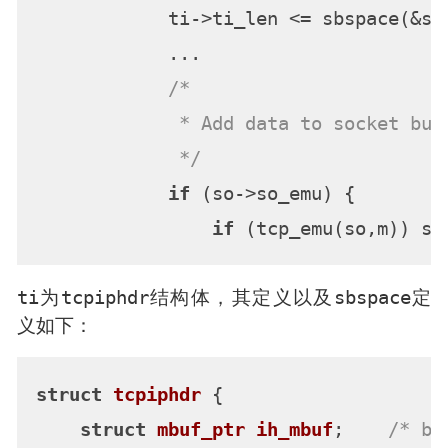
            ti->ti_len <= sbspace(&so-
            ...

/*

             * Add data to socket buff
             */
if
 (so->so_emu) {

if
ti
tcpiphdr
sbspace
为
结构体，其定义以及
定
义如下：
struct
tcpiphdr
 {
struct
mbuf_ptr
ih_mbuf
;
/* ba