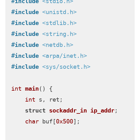
#
include
<stdio.h>
#
include
<unistd.h>
#
include
<stdlib.h>
#
include
<string.h>
#
include
<netdb.h>
#
include
<arpa/inet.h>
#
include
<sys/socket.h>
int
main
()
 {

int
 s, ret;

struct
sockaddr_in
ip_addr
;
char
 buf[
0x500
];
