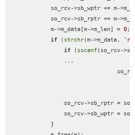
            so_rcv->sb_wptr += m->m_le
            so_rcv->sb_rptr += m->m_le
            m->m_data[m->m_len] = 
0
; 
if
 (
strchr
(m->m_data, 
'r'
if
 (
sscanf
(so_rcv->sb
                ...

                                so_rc
                                     
                so_rcv->sb_rptr = so_r
                so_rcv->sb_wptr = so_r
            }

            m_free(m);
