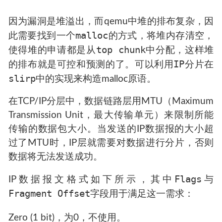
因为漏洞是堆溢出，而qemu中堆的排布复杂，因
malloc
此需要找到一个
的方式，将堆内存清空，
top chunk
使得堆的申请都是从
中分配，这样堆
IP
的排布就是可控和预测的了。可以利用
分片在
slirp
中的实现来构造malloc原语。
在TCP/IP分层中，数据链路层用MTU（Maximum
Transmission Unit，最大传输单元）来限制所能
传输的数据包大小。当发送的IP数据报的大小超
过了MTU时，IP层就需要对数据进行分片，否则
数据将无法发送成功。
Flags
IP数据报文格式如下所示，其中
与
Fragment Offset
字段用于满足这一需求：
Zero (1 bit)，为0，不使用。