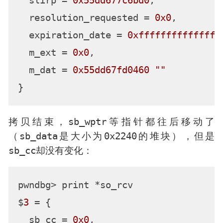
  slirp = 
0x55dd677c6bd0
,

  resolution_requested = 
0x0
,

  expiration_date = 
0xfffffffffffffff
  m_ext = 
0x0
,

  m_dat = 
0x55dd67fd0460
""
sb_wptr
拷贝结束，
等指针都往后移动了
sb_data
0x2240
（
是大小为
的堆块），但是
sb_cc
却没有变化：
pwndbg> print *so_rcv

$
3
 = {

  sb_cc = 
0x0
,
