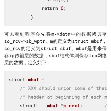
return
0
;

m->data
可以看到程序会先将
中的数据拷贝至
so_rcv->sb_wptr
m
struct mbuf
。
的定义为
，
so_rcv
struct sbuf
mbuf
的定义为
。
是用来保
ip
sbuf
tcp
存
传输层的数据，
结构体则保存
网络
层的数据，定义如下：
struct
mbuf
 {
/* XXX should union some of these
/* header at beginning of each mb
struct
mbuf
 *
m_next
;
/*