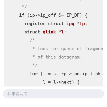
     */
if
 (ip->ip_off &~ IP_DF) {

register
struct
ipq
 *
fp
;
struct
qlink
 *
l
;
/*

         * Look for queue of fragments
         * of this datagram.

         */
for
 (l = slirp->ipq.ip_link.n
             l = l->next) {

            fp = container_of(l, 
stru
我来说两句
if
 (ip->ip_id == fp->ipq_i