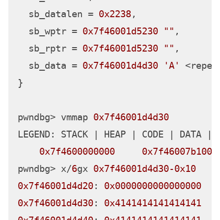
  sb_datalen = 
0x2238
,

  sb_wptr = 
0x7f46001d5230
""
,

  sb_rptr = 
0x7f46001d5230
""
,

  sb_data = 
0x7f46001d4d30
'A'
 <repea
}

pwndbg> vmmap 
0x7f46001d4d30
LEGEND: STACK | HEAP | CODE | DATA | R
0x7f4600000000
0x7f46007b1000
pwndbg> x/
6
gx 
0x7f46001d4d30
-0x10
0x7f46001d4d20
: 
0x0000000000000000
0x7f46001d4d30
: 
0x4141414141414141