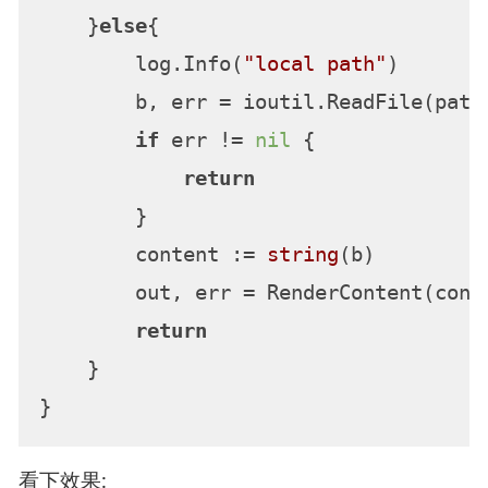
    }
else
{

        log.Info(
"local path"
)

        b, err = ioutil.ReadFile(path)
if
 err != 
nil
 {

return
        }

        content := 
string
(b)

        out, err = RenderContent(conte
return
    }

看下效果: