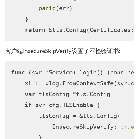
panic
(err)

    }

return
客户端InsecureSkipVerify设置了不检验证书:
func
(svr *Service)
 login() (conn net
    xl := xlog.FromContextSafe(svr.ctx
var
 tlsConfig *tls.Config

if
 svr.cfg.TLSEnable {

        tlsConfig = &tls.Config{

            InsecureSkipVerify: 
true
,

        }
