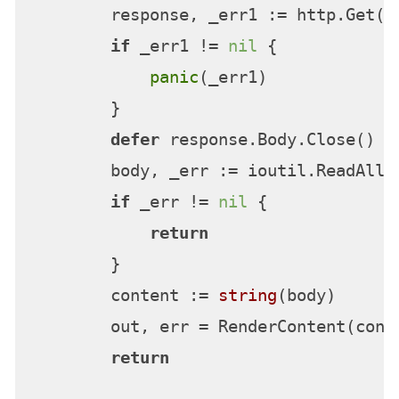
        response, _err1 := http.Get(pa
if
 _err1 != 
nil
 {

panic
(_err1)

        }

defer
 response.Body.Close()

        body, _err := ioutil.ReadAll(r
if
 _err != 
nil
 {

return
        }

        content := 
string
(body)

        out, err = RenderContent(conte
return