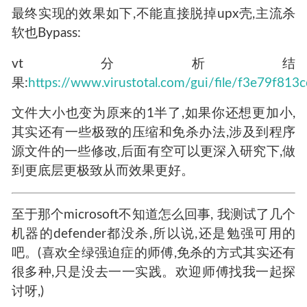
1.先给程序添加图标、光标等资源
2.然后upx -1 压缩
3.修改一些upx的小特征,替换开头那些upx字符串
为u0x之类的,版本信息改高点(修改下upx的解压信
息部分)即可
最终实现的效果如下,不能直接脱掉upx壳,主流杀
软也Bypass:
vt分析结
果:
https://www.virustotal.com/gui/file/f3e79
文件大小也变为原来的1半了,如果你还想更加小,
其实还有一些极致的压缩和免杀办法,涉及到程序
源文件的一些修改,后面有空可以更深入研究下,做
到更底层更极致从而效果更好。