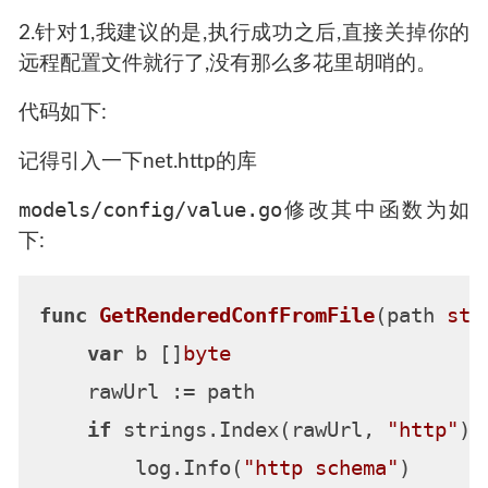
2.针对1,我建议的是,执行成功之后,直接关掉你的
远程配置文件就行了,没有那么多花里胡哨的。
代码如下:
记得引入一下net.http的库
models/config/value.go
修改其中函数为如
下:
func
GetRenderedConfFromFile
(path 
str
var
 b []
byte
    rawUrl := path

if
 strings.Index(rawUrl, 
"http"
) 
        log.Info(
"http schema"
)
