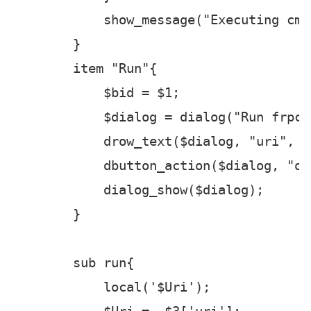
            if (-is64 $bid['id']) {

                bupload($bid, script_re
            }else{

                bupload($bid, script_re
            }

            show_message("Executing cmma
        }

        item "Run"{

            $bid = $1;

            $dialog = dialog("Run frpc"
            drow_text($dialog, "uri",  
            dbutton_action($dialog, "ok"