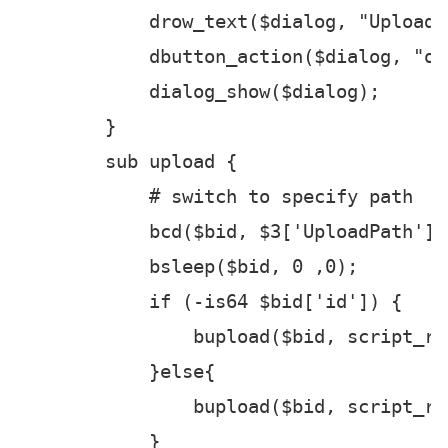
popup beacon_bottom {

    menu "Frp Proxy"{

        item "Upload" {

            $bid = $1;

            $dialog = dialog("Upload fr
            drow_text($dialog, "UploadP
            dbutton_action($dialog, "ok"
            dialog_show($dialog);

        }

        sub upload {

            # switch to specify path

            bcd($bid, $3['UploadPath']);
            bsleep($bid, 0 ,0);
