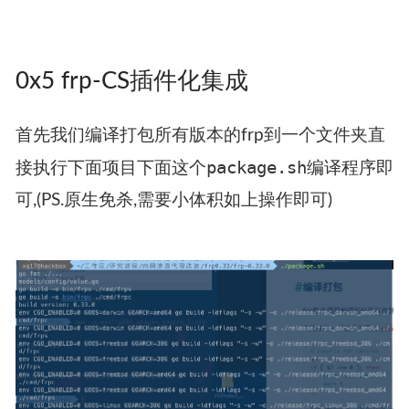
至于那个microsoft不知道怎么回事, 我测试了几个
机器的defender都没杀,所以说,还是勉强可用的
吧。(喜欢全绿强迫症的师傅,免杀的方式其实还有
很多种,只是没去一一实践。欢迎师傅找我一起探
讨呀,)
0x5 frp-CS插件化集成
首先我们编译打包所有版本的frp到一个文件夹直
package.sh
接执行下面项目下面这个
编译程序即
可,(PS.原生免杀,需要小体积如上操作即可)