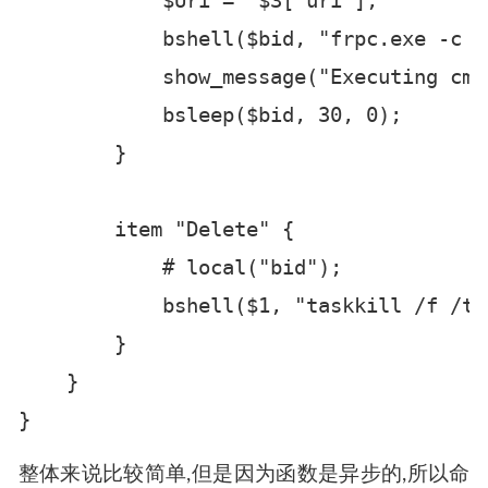
            dialog_show($dialog);

        }

        sub run{

            local('$Uri');

            $Uri =  $3['uri'];

            bshell($bid, "frpc.exe -c  
            show_message("Executing cmma
            bsleep($bid, 30, 0);

        }

        item "Delete" {

            # local("bid");
