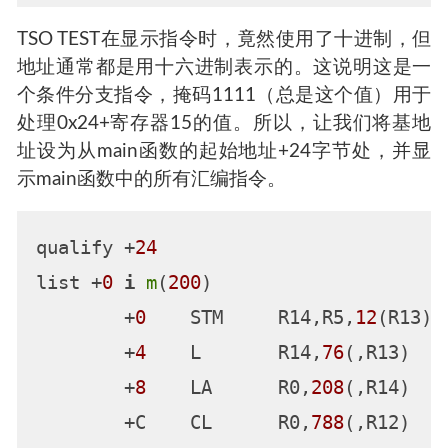
转到该函数。同时，让我们修改一下基地址，具
体如下所示：
at 
OVERFLOW
.MAIN
go

qualify 
OVERFLOW
.MAIN
让我们看看接下来要运行哪个指令：
list +
0
i
        +
0
    BC      
15
,
36
TSO TEST在显示指令时，竟然使用了十进制，但