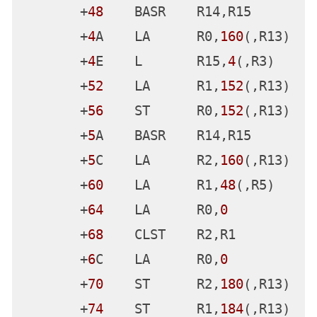
       +
18
    STM     R15,R0,
72
(R14)

       +
1
C    MVI     
0
(R14),
16
       +
20
    ST      R13,
4
(,R14)

       +
24
    LR      R13,R14

       +
26
    LARL    R3,*+
210
       +
2
C    LARL    R5,*+
216
       +
32
    MVHI    
176
(R13),
0
       +
38
    L       R15,
0
(,R3)

       +
3
C    LA      R0,
22
(,R5)

       +
40
    LA      R1,
152
(,R13)

       +
44
    ST      R0,
152
(,R13)

       +
48
    BASR    R14,R15

       +
4
A    LA      R0,
160
(,R13)
