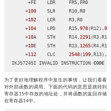
       +E0    BASR    R14,R15

       +E2    LA      R15,
0
       +E6    LR      R0,R13

       +E8    L       R13,
4
(,R13)

       +EC    L       R14,
12
(,R13)

       +F0    LM      R2,R5,
28
(R13)

       +F4    BALR    R1,R14

       +F6    BCR     
0
,R7

       +F8    SLR     R10,R0

       +FA    LDR     FR6,FR0

       +FC    SLR     R10,R0

       +FE    LDR     FR5,FR0

      +
100
    SLR     R10,R0
