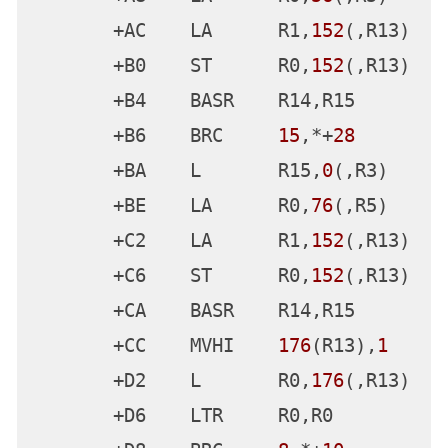
       +
80
    L       R2,
180
(,R13)

       +
84
    L       R1,
184
(,R13)

       +
88
    LLC     R0,
0
(,R2)

       +
8
E    LLC     R1,
0
(,R1)

       +
94
    SLR     R0,R1

       +
96
    ST      R0,
188
(,R13)

       +
9
A    L       R0,
188
(,R13)

       +
9
E    LTR     R0,R0

       +A0    BRC     
8
,*+
26
       +A4    L       R15,
0
(,R3)

       +A8    LA      R0,
56
(,R5)

       +AC    LA      R1,
152
(,R13)
