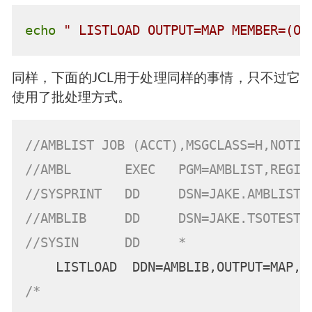
echo
" LISTLOAD OUTPUT=MAP MEMBER=(OV
同样，下面的JCL用于处理同样的事情，只不过它
使用了批处理方式。
//AMBLIST JOB (ACCT),MSGCLASS=H,NOTIF
//AMBL       EXEC   PGM=AMBLIST,REGIO
//SYSPRINT   DD     DSN=JAKE.AMBLIST(
//AMBLIB     DD     DSN=JAKE.TSOTEST.
//SYSIN      DD     *