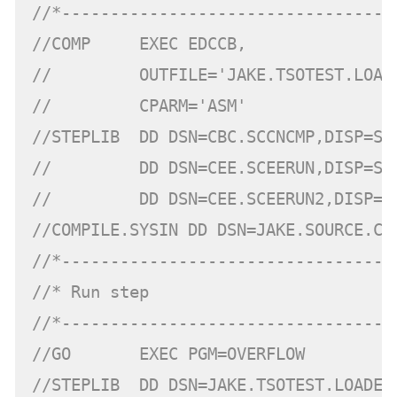
//*----------------------------------
//COMP     EXEC EDCCB,
//         OUTFILE='JAKE.TSOTEST.LOAD
//         CPARM='ASM'
//STEPLIB  DD DSN=CBC.SCCNCMP,DISP=SH
//         DD DSN=CEE.SCEERUN,DISP=SH
//         DD DSN=CEE.SCEERUN2,DISP=S
//COMPILE.SYSIN DD DSN=JAKE.SOURCE.C(
//*----------------------------------
//* Run step
//*----------------------------------
//GO       EXEC PGM=OVERFLOW
//STEPLIB  DD DSN=JAKE.TSOTEST.LOADE,