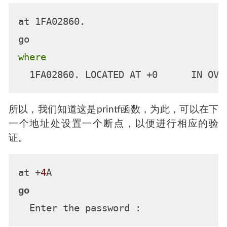
所以，让我们在这个地址上设一个断点，并找出
寄存器15中的内容。
at +
48
go
list 
15
r

15
R  
1
好了，我们知道它跳转到什么位置了，现在设置
一个断点，然后运行“where”指令，来看看最后进
入哪个函数中。
at 1FA02860.
