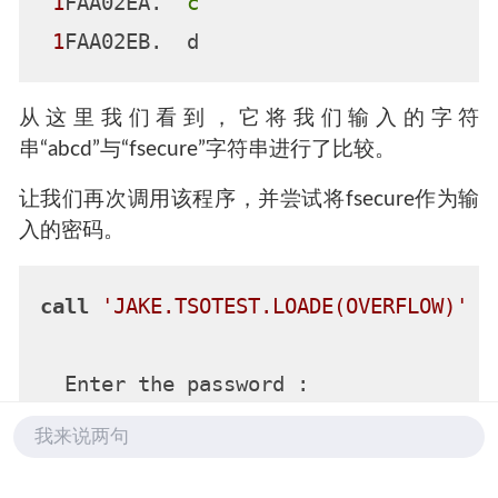
1
FA01509.  s

1
FA0150A.  e

1
FA0150B.  
c
1
FA0150C.  u

1
FA0150D.  r

1
FA0150E.  e

1
FA0150F.  .

list
1
FAA02E8. 
c
 m
(
30
)
1
FAA02E8.  a               

1
FAA02E9.  b

1
FAA02EA.  
c
我来说两句
1