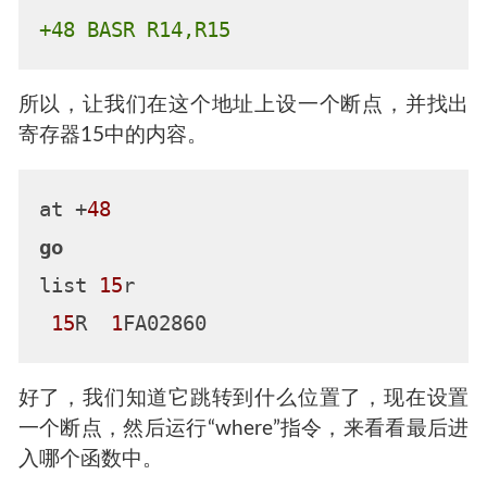
      +
102
    LCR     R3,R0

      +
104
    LPD     R15,
978
(R12),
96
      +
10
A    STH     R14,
2291
(R3,R12)
      +
10
E    STH     R13,
1265
(R4,R15)
      +
112
    CLC     
2548
(
199
,R13),
1
 IKJ57245I INVALID INSTRUCTION 
CODE
 A
为了更好地理解程序中发生的事情，让我们看看
对外部函数的调用。下面的代码的意思是跳转到
寄存器15中存放的地址处，并将函数的返回存储
在寄存器14中。
+48 BASR R14,R15