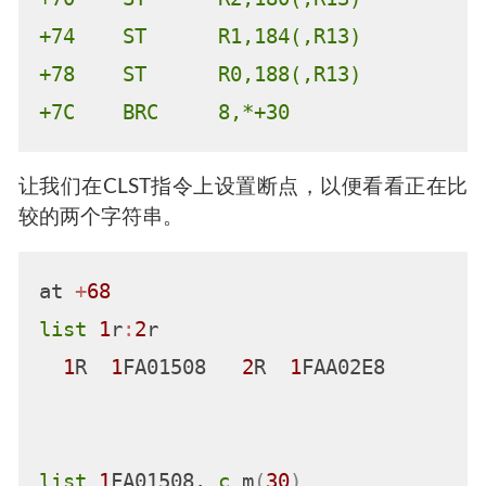
+5A    BASR    R14,R15
接下来的C函数称为strcmp，它的情况略有不同。
实际上，HLASM有点像CISC，它有一条用于比较
字符串的汇编指令“CLST”，如果字符串相同，则
设置条件代码。下面的汇编代码显示了要比较的
字符串，如果它们相等，就进行条件分支转移。
+68    CLST    R2,R1
+6C    LA      R0,0
+70    ST      R2,180(,R13)
+74    ST      R1,184(,R13)