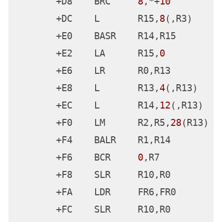
       +B0    ST      R0,
152
(,R13)

       +B4    BASR    R14,R15

       +B6    BRC     
15
,*+
28
       +BA    L       R15,
0
(,R3)

       +BE    LA      R0,
76
(,R5)

       +C2    LA      R1,
152
(,R13)

       +C6    ST      R0,
152
(,R13)

       +CA    BASR    R14,R15

       +CC    MVHI    
176
(R13),
1
       +D2    L       R0,
176
(,R13)

       +D6    LTR     R0,R0

       +D8    BRC     
8
,*+
10
       +DC    L       R15,
8
(,R3)
