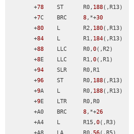
       +
4
E    L       R15,
4
(,R3)

       +
52
    LA      R1,
152
(,R13)

       +
56
    ST      R0,
152
(,R13)

       +
5
A    BASR    R14,R15

       +
5
C    LA      R2,
160
(,R13)

       +
60
    LA      R1,
48
(,R5)

       +
64
    LA      R0,
0
       +
68
    CLST    R2,R1

       +
6
C    LA      R0,
0
       +
70
    ST      R2,
180
(,R13)

       +
74
    ST      R1,
184
(,R13)

       +
78
    ST      R0,
188
(,R13)

       +
7
C    BRC     
8
,*+
30