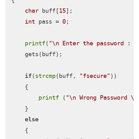
char
 buff[
15
];

int
 pass = 
0
;

printf
(
"\n Enter the password : \
    gets(buff);

if
(
strcmp
(buff, 
"fsecure"
))

    {

printf
 (
"\n Wrong Password \n
    }

else
    {
