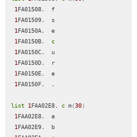
+78    ST      R0,188(,R13)
+7C    BRC     8,*+30
让我们在CLST指令上设置断点，以便看看正在比
较的两个字符串。
at 
+
68
list
1
r
:
2
r

1
R  
1
FA01508   
2
R  
1
FAA02E8

list
1
FA01508. 
c
 m
(
30
)
1
FA01508.  f                     
