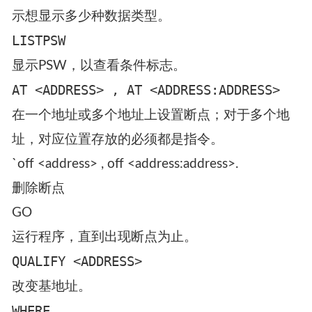
OVERFLOW.MAIN：使用符号表示地址；
+12：相对于基地址的偏移量（以字节为单位；同
时，可以使用qualify来改变基地址）；以入口点
为起始位置；
1FAA12F8：绝对地址。
另外，下面是常用的TEST子命令，我们最好熟悉
一下：
LIST <ADDRESS> <DATA_TYPE>
m(<multiple>)
其中，比较重要的数据类型为i（指令）、b（二
进制）、x（十六进制）、c（字符），这里的m表
示想显示多少种数据类型。
LISTPSW