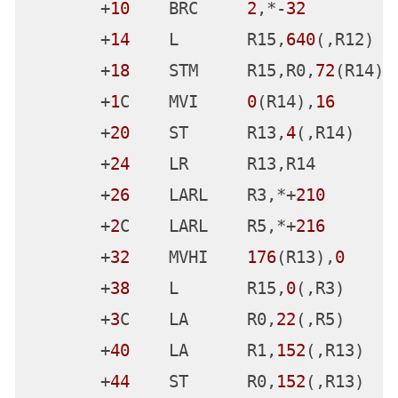
地址通常都是用十六进制表示的。这说明这是一
个条件分支指令，掩码1111（总是这个值）用于
处理0x24+寄存器15的值。所以，让我们将基地
址设为从main函数的起始地址+24字节处，并显
示main函数中的所有汇编指令。
qualify +
24
list +
0
i
m
(
200
)

        +
0
    STM     R14,R5,
12
(R13)

        +
4
    L       R14,
76
(,R13)

        +
8
    LA      R0,
208
(,R14)

        +C    CL      R0,
788
(,R12)

       +
10
    BRC     
2
,*-
32
       +
14
    L       R15,
640
(,R12)
