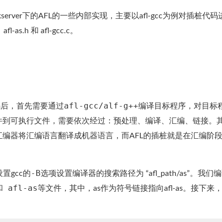
rver下的AFL的一些内部实现，主要以afl-gcc为例对插桩代码
as.h 和 afl-gcc.c。
afl-gcc/alf-g++
码后，首先需要通过
编译目标程序，对目标
件到可执行文件，需要依次经过：预处理、编译、汇编、链接。
编器将汇编语言翻译成机器语言，而AFL的插桩就是在汇编阶
-B
过设置gcc的
选项设置编译器的搜索路径为 “afl_path/as”。我们
和 afl-as
等文件，其中，as作为符号链接指向afl-as。接下来