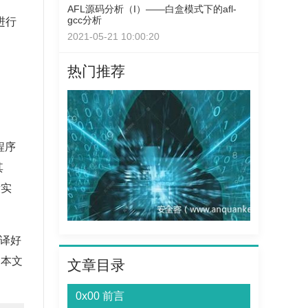
AFL源码分析（I）——白盒模式下的afl-
gcc分析
进行
2021-05-21 10:00:20
热门推荐
程序
其
段实
编译好
，本文
文章目录
0x00 前言