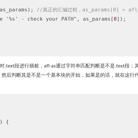
as_params); 
//真正的汇编过程，as_params[0] = afl_a
e '%s' - check your PATH", as_params[
0
]);

先，只对.text段进行插桩，afl-as通过字符串匹配判断是不是.text段；
，然后判断其是不是一个基本块的开始，如果是的话，就在这行
) {
