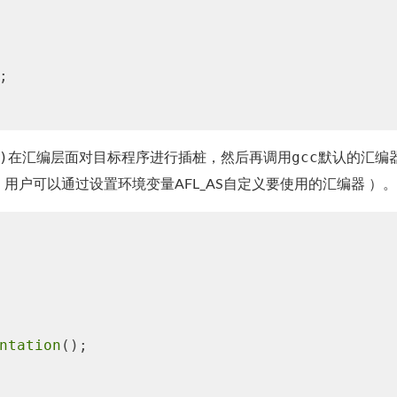


)
gcc默认的汇编
在汇编层面对目标程序进行插桩，然后再调用
户可以通过设置环境变量AFL_AS自定义要使用的汇编器 ）。
ntation
(); 
