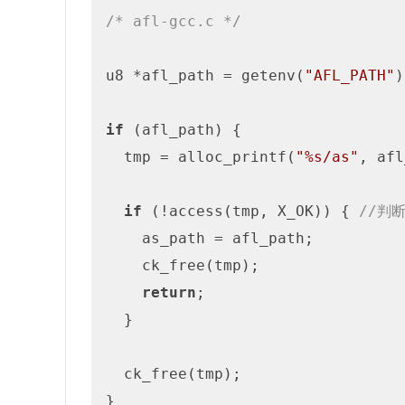
/* afl-gcc.c */
u8 *afl_path = getenv(
"AFL_PATH"
)
if
 (afl_path) {

  tmp = alloc_printf(
"%s/as"
, afl
if
 (!access(tmp, X_OK)) { 
//判
    as_path = afl_path;

    ck_free(tmp);

return
;

  }

  ck_free(tmp);

}
