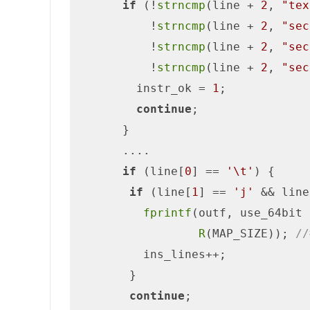
if
 (!
strncmp
(line + 
2
, 
"tex
          !
strncmp
(line + 
2
, 
"sec
          !
strncmp
(line + 
2
, 
"sec
          !
strncmp
(line + 
2
, 
"sec
        instr_ok = 
1
;

continue
; 

      }

      ....

if
 (line[
0
] == 
'\t'
) {

if
 (line[
1
] == 
'j'
 && line
fprintf
(outf, use_64bit 
R
(MAP_SIZE)); 
/
         ins_lines++;

       }

continue
;
