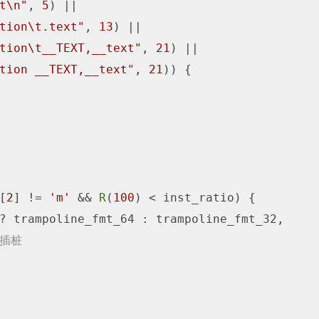
t\n"
, 
5
) ||

tion\t.text"
, 
13
) ||

tion\t__TEXT,__text"
, 
21
) ||

tion __TEXT,__text"
, 
21
)) {

[
2
] != 
'm'
 && 
R
(
100
) < inst_ratio) {

? trampoline_fmt_64 : trampoline_fmt_32,

/插桩