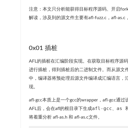
注意：本文只分析能获得目标程序源码、开启forkse
解读，涉及到的源文件主要有afl-fuzz.c，afl-as.c，afl-
0x01 插桩
AFL的插桩在汇编阶段实现。在获取目标程序源
进行插桩，得到插桩后的二进制文件。而从源文
中，编译器将预处理后源文件编译成汇编语言，汇
现。
afl-gcc本质上是一个gcc的wrapper，afl-gcc通
afl-gcc、as 
AFL后，会在afl的根目录下生成
将着重分析 afl-as.h 和 afl-as.c文件。