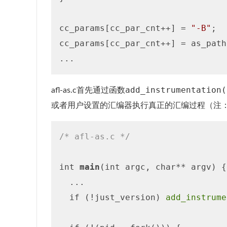
cc_params[cc_par_cnt++] = 
"-B"
;

cc_params[cc_par_cnt++] = as_path;
add_instrumentation(
afl-as.c首先通过函数
或者用户设置的汇编器执行真正的汇编过程（注：用
/* afl-as.c */
int 
main
(int argc, char** argv) {

  ...

  if (!just_version) 
add_instrume