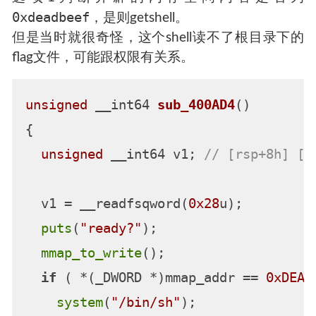
0xdeadbeef
，是则getshell。
但是当时就很奇怪，这个shell读不了根目录下的
flag文件，可能跟权限有关系。
unsigned
 __int64 
sub_400AD4
()
{

unsigned
 __int64 v1; 
// [rsp+8h] [r
  v1 = __readfsqword(
0x28
u);

puts
(
"ready?"
);

mmap_to_write
();

if
 ( *(_DWORD *)mmap_addr == 
0xDEAD
system
(
"/bin/sh"
);
