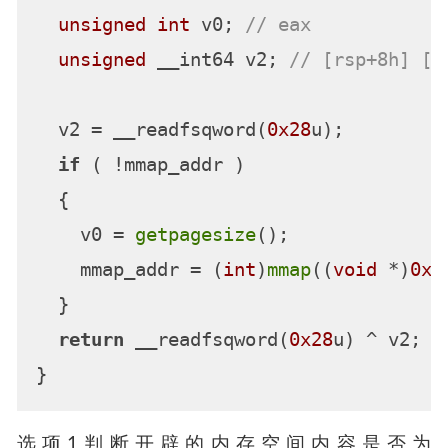
unsigned
int
 v0; 
// eax
unsigned
 __int64 v2; 
// [rsp+8h] [r
  v2 = __readfsqword(
0x28
u);

if
 ( !mmap_addr )

  {

    v0 = 
getpagesize
();

    mmap_addr = (
int
)
mmap
((
void
 *)
0x1
  }

return
 __readfsqword(
0x28
u) ^ v2;

选项1判断开辟的内存空间内容是否为