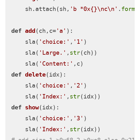
    sh.attach(sh,
'b *0x{}\nc\n'
.
forma
def
add
(
ch,c=
'a'
):

    sla(
'choice:'
,
'1'
)

    sla(
'Large.'
,
str
(ch))

    sla(
'Content:'
def
delete
(
idx
):

    sla(
'choice:'
,
'2'
)

    sla(
'Index:'
,
str
def
show
(
idx
):

    sla(
'choice:'
,
'3'
)

    sla(
'Index:'
,
str