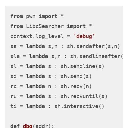
from
 pwn 
import
from
 LibcSearcher 
import
 *

context.log_level = 
'debug'
sa = 
lambda
 s,n : sh.sendafter(s,n)

sla = 
lambda
 s,n : sh.sendlineafter(s,
sl = 
lambda
 s : sh.sendline(s)

sd = 
lambda
 s : sh.send(s)

rc = 
lambda
 n : sh.recv(n)

ru = 
lambda
 s : sh.recvuntil(s)

ti = 
lambda
 : sh.interactive()

def
dbg
(
addr
):
