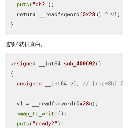
puts
(
"oh?"
);

return
 __readfsqword(
0x28
u) ^ v1;

选项4就很直白。
unsigned
 __int64 
sub_400C92
()
{

unsigned
 __int64 v1; 
// [rsp+8h] [r
  v1 = __readfsqword(
0x28
u);

mmap_to_write
();

puts
(
"ready?"
);
