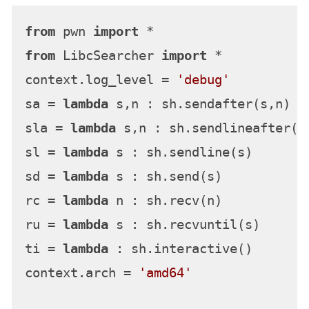
from
 pwn 
import
from
 LibcSearcher 
import
 *

context.log_level = 
'debug'
sa = 
lambda
 s,n : sh.sendafter(s,n)

sla = 
lambda
 s,n : sh.sendlineafter(s,
sl = 
lambda
 s : sh.sendline(s)

sd = 
lambda
 s : sh.send(s)

rc = 
lambda
 n : sh.recv(n)

ru = 
lambda
 s : sh.recvuntil(s)

ti = 
lambda
 : sh.interactive()

context.arch = 
'amd64'