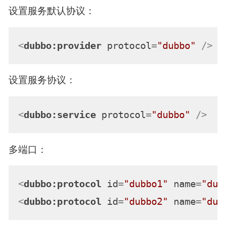
设置服务默认协议：
<
dubbo:provider
protocol
=
"dubbo"
 />
设置服务协议：
<
dubbo:service
protocol
=
"dubbo"
 />
多端口：
<
dubbo:protocol
id
=
"dubbo1"
name
=
"dub
<
dubbo:protocol
id
=
"dubbo2"
name
=
"dub