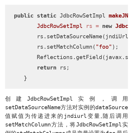
public
static
 JdbcRowSetImpl 
makeJND
JdbcRowSetImpl
rs
=
new
JdbcR
        rs.setDataSourceName(jndiUrl);
        rs.setMatchColumn(
"foo"
);

        Reflections.getField(javax.sq
return
 rs;

JdbcRowSetImpl
创建
实例，调用
setDataSourceName
dataSource
方法对实例的
jndiurl
值赋值为传递进来的
变量,随后调用
setMatchColumn
JdbcRowSetImpl
方法，将
实