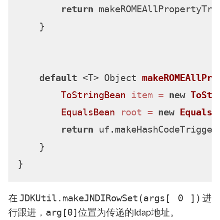
return
 makeROMEAllPropertyTri
    }

default
 <T> Object 
makeROMEAllPro
ToStringBean
item
=
new
ToStr
EqualsBean
root
=
new
EqualsB
return
 uf.makeHashCodeTrigger(
    }

JDKUtil.makeJNDIRowSet(args[ 0 ])
在
进
arg[0]
行跟进，
位置为传递的ldap地址。