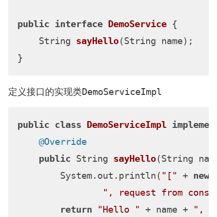
public
interface
DemoService
 {

    String 
sayHello
(String name)
;

DemoServiceImpl
定义接口的实现类
public
class
DemoServiceImpl
implemen
@Override
public
 String 
sayHello
(String nam
        System.out.println(
"["
 + 
new
", request from consu
return
"Hello "
 + name + 
", r