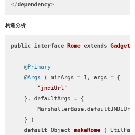
</
dependency
>
构造分析
public
interface
Rome
extends
Gadget
 {
@Primary
@Args
 ( minArgs = 
1
, args = {

"jndiUrl"
    }, defaultArgs = {

        MarshallerBase.defaultJNDIUrl

    } )

default
 Object 
makeRome
( UtilFac