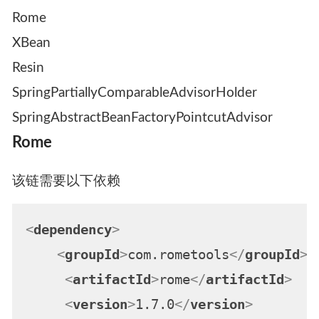
Rome
XBean
Resin
SpringPartiallyComparableAdvisorHolder
SpringAbstractBeanFactoryPointcutAdvisor
Rome
该链需要以下依赖
<
dependency
>
<
groupId
>
com.rometools
</
groupId
>
<
artifactId
>
rome
</
artifactId
>
<
version
>
1.7.0
</
version
>