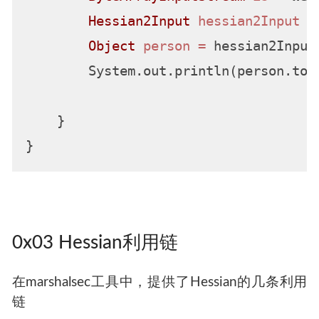
Hessian2Input
hessian2Input
=
Object
person
=
 hessian2Input
        System.out.println(person.toSt
    }

0x03 Hessian利用链
在marshalsec工具中，提供了Hessian的几条利用
链