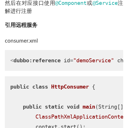
@Component
@Service
然后在对应接口使用
或
注
解进行注册
引用远程服务
consumer.xml
<
dubbo:reference
id
=
"demoService"
che
public
class
HttpConsumer
 {

public
static
void
main
(String[] 
ClassPathXmlApplicationContex
        context.start();
