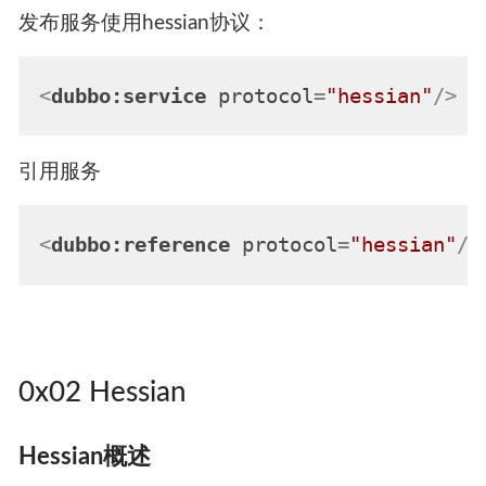
发布服务使用hessian协议：
<
dubbo:service
protocol
=
"hessian"
/>
引用服务
<
dubbo:reference
protocol
=
"hessian"
/>
0x02 Hessian
Hessian概述