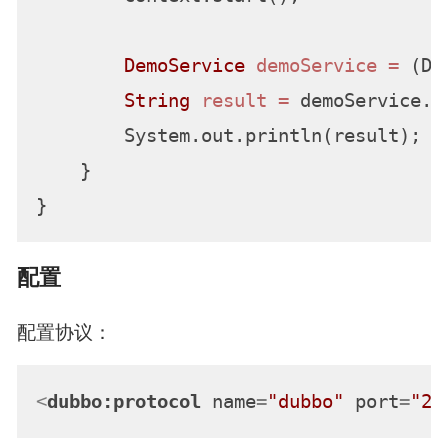
DemoService
demoService
=
 (De
String
result
=
 demoService.s
        System.out.println(result);

    }

配置
配置协议：
<
dubbo:protocol
name
=
"dubbo"
port
=
"20