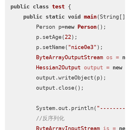
public
class
test
 {

public
static
void
main
(String[] 
        Person p=
new
Person
();

        p.setAge(
22
);

        p.setName(
"nice0e3"
);

ByteArrayOutputStream
os
=
ne
Hessian2Output
output
=
new
H
        output.writeObject(p);

        output.close();

        System.out.println(
"---------
//反序列化
ByteArrayInputStream
is
=
new