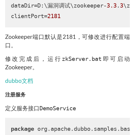
dataDir
=D:\漏洞调试\zookeeper-
3.3
.
3
\zo
clientPort
=
2181
Zookeeper端口默认是2181，可修改进行配置端
口。
zkServer.bat
修改完成后，运行
即可启动
Zookeeper。
dubbo文档
注册服务
DemoService
定义服务接口
package
 org.apache.dubbo.samples.basic