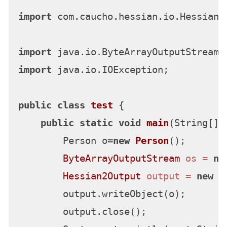
import
 com.caucho.hessian.io.Hessian2O
import
import
 java.io.IOException;

public
class
test
 {

public
static
void
main
(String[] 
        Person o=
new
Person
();

ByteArrayOutputStream
os
=
ne
Hessian2Output
output
=
new
H
        output.writeObject(o);

        output.close();
