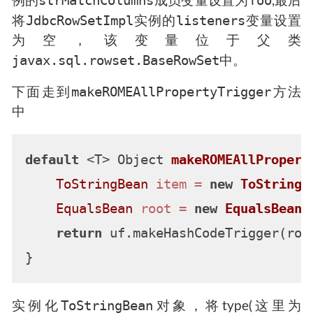
strMatchColumns
foo
例的
成员变量设置为
,最后
JdbcRowSetImpl
listeners
将
实例的
变量设置
为空，该变量位于父类
javax.sql.rowset.BaseRowSet
中。
makeROMEAllPropertyTrigger
下面走到
方法
中
default
 <T> Object 
makeROMEAllPropert
ToStringBean
item
=
new
ToStringB
EqualsBean
root
=
new
EqualsBean
(
return
 uf.makeHashCodeTrigger(root
ToStringBean
实例化
对象，将type(这里为