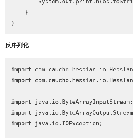
        System.out.println(os.toString
    }

反序列化
import
import
 com.caucho.hessian.io.Hessian2O
import
import
import
 java.io.IOException;
