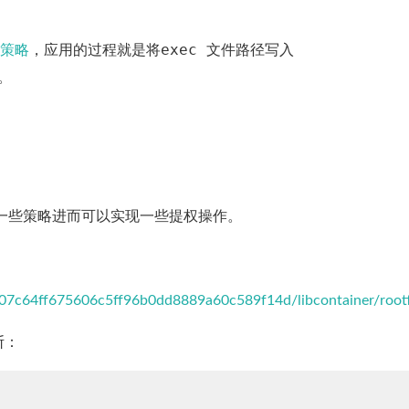
exec 文件路径
or策略
，应用的过程就是将
写入
。
rmor的一些策略进而可以实现一些提权操作。
7507c64ff675606c5ff96b0dd8889a60c589f14d/libcontainer/root
断：