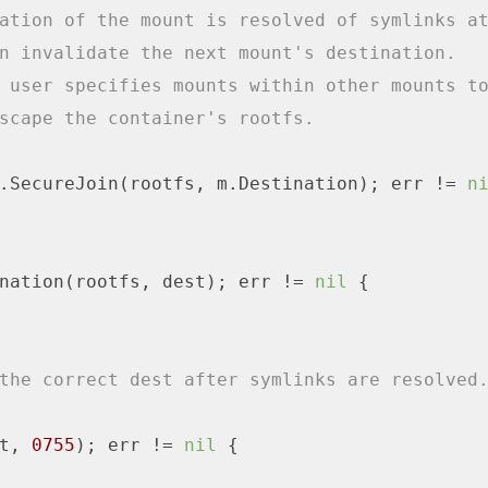
ation of the mount is resolved of symlinks a
n invalidate the next mount's destination.
 user specifies mounts within other mounts t
scape the container's rootfs.
.SecureJoin(rootfs, m.Destination); err != 
n
nation(rootfs, dest); err != 
nil
 {

the correct dest after symlinks are resolved
t, 
0755
); err != 
nil
 {
