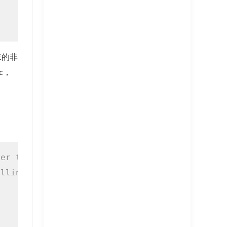
出来的非
c，
ver the top of /proc.
alling this function.