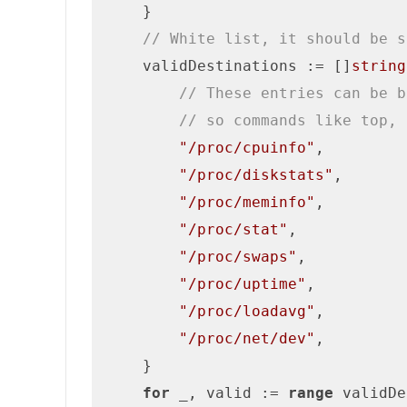
    }

// White list, it should be s
    validDestinations := []
string
// These entries can be b
// so commands like top, 
"/proc/cpuinfo"
,

"/proc/diskstats"
,

"/proc/meminfo"
,

"/proc/stat"
,

"/proc/swaps"
,

"/proc/uptime"
,

"/proc/loadavg"
,

"/proc/net/dev"
,

    }

for
 _, valid := 
range
 validDe