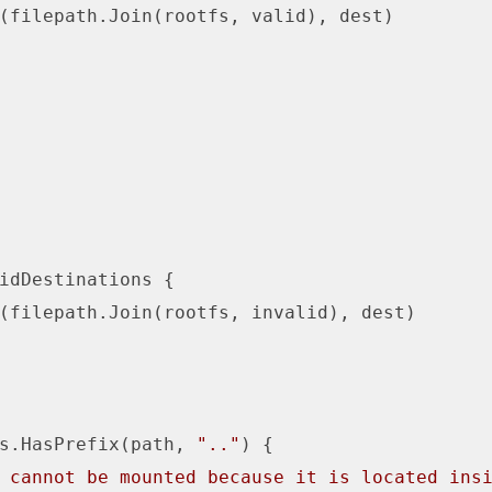
(filepath.Join(rootfs, valid), dest)

idDestinations {

(filepath.Join(rootfs, invalid), dest)

s.HasPrefix(path, 
".."
) {

 cannot be mounted because it is located ins