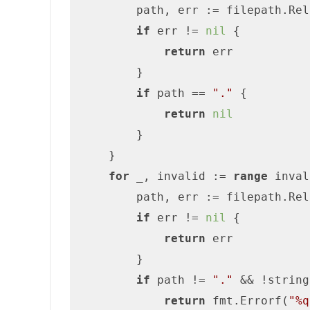
        path, err := filepath.Rel
if
 err != 
nil
 {

return
 err

        }

if
 path == 
"."
 {

return
nil
        }

    }

for
 _, invalid := 
range
 inval
        path, err := filepath.Rel
if
 err != 
nil
 {

return
 err

        }

if
 path != 
"."
 && !string
return
 fmt.Errorf(
"%q