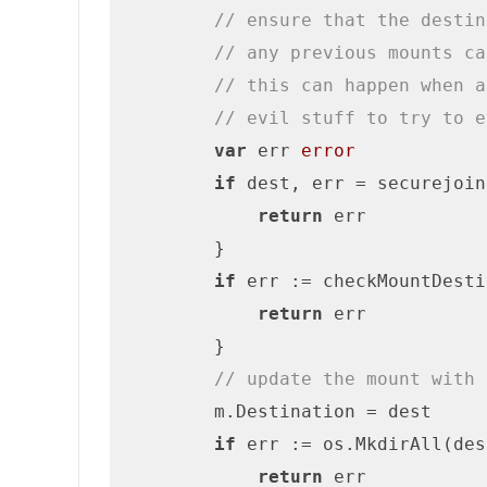
// ensure that the destin
// any previous mounts ca
// this can happen when a
// evil stuff to try to e
var
 err 
error
if
 dest, err = securejoin
return
 err

        }

if
 err := checkMountDesti
return
 err

        }

// update the mount with 
        m.Destination = dest

if
 err := os.MkdirAll(des
return
 err
