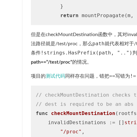
        }

return
但是在checkMountDestination函数中，其对inv
path
法路径就是/test/proc，那么
就代表相对于/t
!strings.HasPrefix(path, "..")
条件
判
path==”/test/proc”
的情况。
==
!=
项目的
测试代码
同样存在问题，错把
写错为
// checkMountDestination checks t
// dest is required to be an abs 
func
checkMountDestination
(rootfs
    invalidDestinations := []
stri
"/proc"
,
