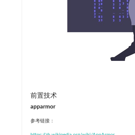
前置技术
apparmor
参考链接：
https://zh.wikipedia.org/wiki/AppArmor