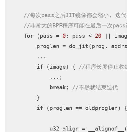
//每次pass之后JIT镜像都会缩小, 迭
//非常大的BPF程序可能在最后一次pass
for
 (pass = 
0
; pass < 
20
 || image
        proglen = do_jit(prog, addrs,
        ...

if
 (image) { 
//程序长度停止收敛
            ...;

break
; 
//不然就结束迭代
        }

if
 (proglen == oldproglen) { 
            u32 align = __alignof__(
s