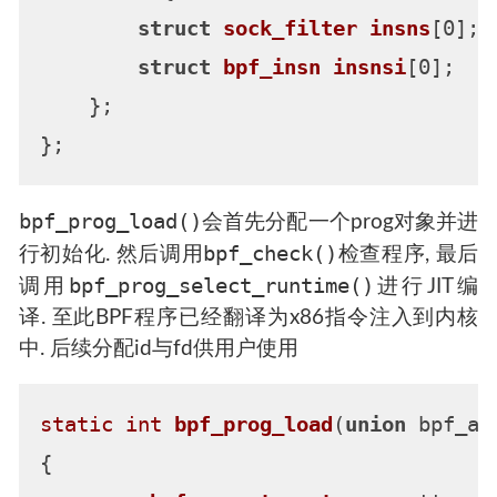
struct
sock_filter
insns
[0];
struct
bpf_insn
insnsi
[0];
    };

bpf_prog_load()
会首先分配一个prog对象并进
bpf_check()
行初始化. 然后调用
检查程序, 最后
bpf_prog_select_runtime()
调用
进行JIT编
译. 至此BPF程序已经翻译为x86指令注入到内核
中. 后续分配id与fd供用户使用
static
int
bpf_prog_load
(
union
 bpf_at
{
