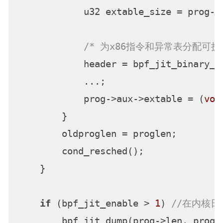
            u32 extable_size = prog->
/* 为x86指令和异常表分配可执行内
            header = bpf_jit_binary_a
            ...;

            prog->aux->extable = (
voi
        }

        oldproglen = proglen;

        cond_resched();

    }

if
 (bpf_jit_enable > 
1
) 
//在内核日
        bpf_jit_dump(prog->len, progl