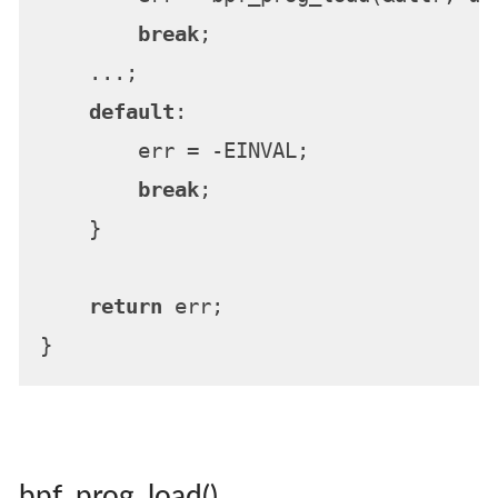
break
;

    ...;

default
:

        err = -EINVAL;

break
;

    }

return
 err;

bpf_prog_load()