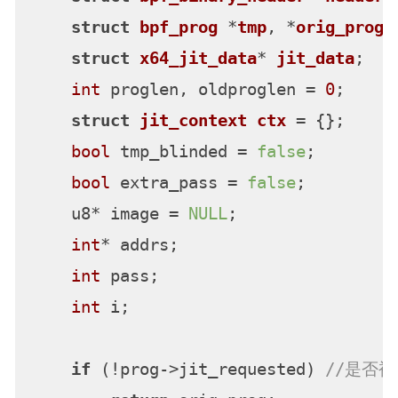
struct
bpf_prog
 *
tmp
, *
orig_prog
 
struct
x64_jit_data
* 
jit_data
;
int
 proglen, oldproglen = 
0
;

struct
jit_context
ctx
 =
 {};

bool
 tmp_blinded = 
false
;

bool
 extra_pass = 
false
;

    u8* image = 
NULL
;

int
* addrs;

int
 pass;

int
 i;

if
 (!prog->jit_requested) 
//是否