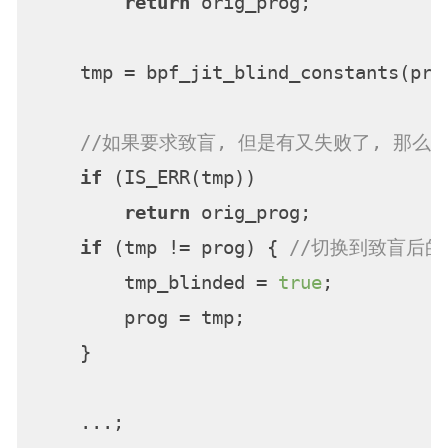
return
 orig_prog;

    tmp = bpf_jit_blind_constants(pro
//如果要求致盲, 但是有又失败了, 那么就
if
 (IS_ERR(tmp))

return
 orig_prog;

if
 (tmp != prog) { 
//切换到致盲后的
        tmp_blinded = 
true
;

        prog = tmp;

    }

    ...;
