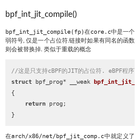
bpf_int_jit_compile()
bpf_int_jit_compile(fp)
core.c
在
中是一个
弱符号, 仅是一个占位符.链接时如果有同名的函数
则会被替换掉. 类似于重载的概念
//这是只支持cBPF的JIT的占位符. eBPF程
struct
 bpf_prog* __weak 
bpf_int_jit_c
{

return
 prog;

arch/x86/net/bpf_jit_comp.c
在
中就定义了