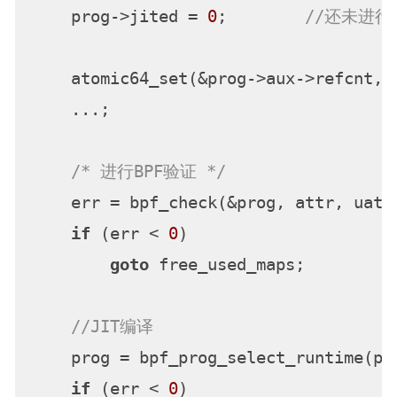
    prog->jited = 
0
;        
//还未进行j
    atomic64_set(&prog->aux->refcnt, 
    ...;

/* 进行BPF验证 */
    err = bpf_check(&prog, attr, uattr
if
 (err < 
0
)

goto
 free_used_maps;

//JIT编译
    prog = bpf_prog_select_runtime(pro
if
 (err < 
0
)
