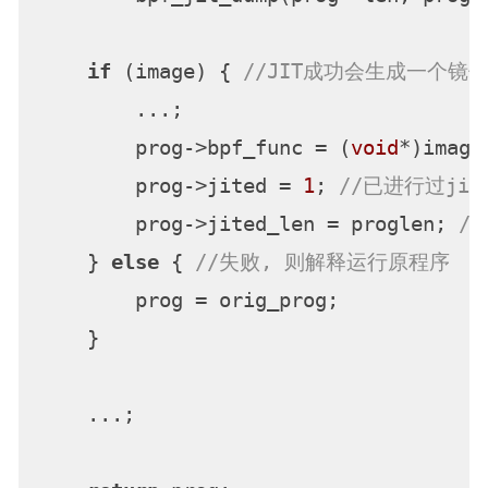
if
 (image) { 
//JIT成功会生成一个镜
        ...;

        prog->bpf_func = (
void
*)image
        prog->jited = 
1
; 
//已进行过jit
        prog->jited_len = proglen; 
/
    } 
else
 { 
//失败, 则解释运行原程序
        prog = orig_prog;

    }

    ...;
