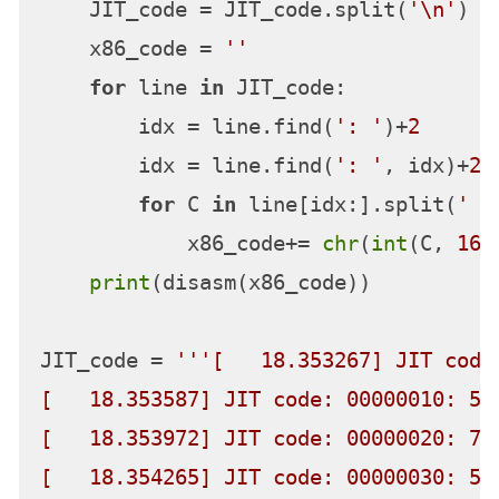
    JIT_code = JIT_code.split(
'\n'
)

    x86_code = 
''
for
 line 
in
 JIT_code:

        idx = line.find(
': '
)+
2
        idx = line.find(
': '
, idx)+
2
for
 C 
in
 line[idx:].split(
' '
            x86_code+= 
chr
(
int
(C, 
16
))
print
(disasm(x86_code))

JIT_code = 
'''[   18.353267] JIT code
[   18.353587] JIT code: 00000010: 53
[   18.353972] JIT code: 00000020: 7d
[   18.354265] JIT code: 00000030: 5b