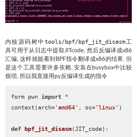
tools/bpf/bpf_jit_disasm
内核源码树中
工
具可用于从日志中提取JITcode, 然后反编译成x86
汇编, 这样就能看到BPF指令翻译成x86的结果. 但
是这个工具需要许多依赖, 安装在busybox中比较
烦琐, 所以我直接用py反编译生成的指令
form pwn 
import
 *

context(arch=
'amd64'
, os=
'linux'
)

def
bpf_jit_disasm
(
JIT_code
):
