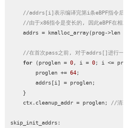
//addrs[i]表示编译完第i条eBPF指令后,
//由于x86指令是变长的, 因此eBPF在相
    addrs = kmalloc_array(prog->len +
//在首次pass之前, 对于addrs[]进
for
 (proglen = 
0
, i = 
0
; i <= pro
        proglen += 
64
;

        addrs[i] = proglen;

    }

    ctx.cleanup_addr = proglen; 
//清
skip_init_addrs:
