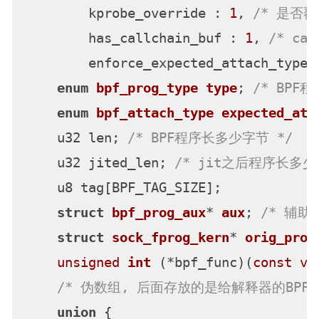
        kprobe_override : 
1
, 
/* 是否覆
        has_callchain_buf : 
1
, 
/* cal
        enforce_expected_attach_type 
enum
bpf_prog_type
type
;
/* BPF
enum
bpf_attach_type
expected_att
    u32 len; 
/* BPF程序长多少字节 */
    u32 jited_len; 
/* jit之后程序长多少
    u8 tag[BPF_TAG_SIZE];

struct
bpf_prog_aux
* 
aux
;
/* 辅助
struct
sock_fprog_kern
* 
orig_prog
unsigned
int
(*bpf_func)
(
const
vo
/* 伪数组, 后面存放的是给解释器的BPF指
union
 {