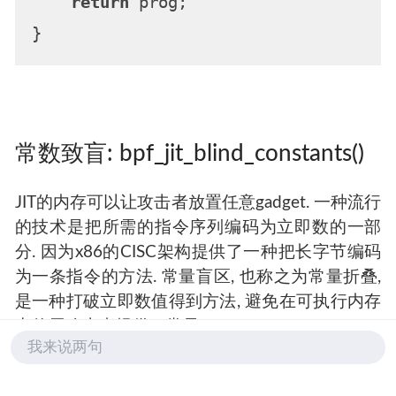
return
 prog;

常数致盲: bpf_jit_blind_constants()
JIT的内存可以让攻击者放置任意gadget. 一种流行
的技术是把所需的指令序列编码为立即数的一部
分. 因为x86的CISC架构提供了一种把长字节编码
为一条指令的方法. 常量盲区, 也称之为常量折叠,
是一种打破立即数值得到方法, 避免在可执行内存
中使用攻击者提供了常量.
我来说两句
值得注意的是还有许多其他计数(例如, 控制直接分
支的恒定偏移量), 但是用户空间中的大多数众所周