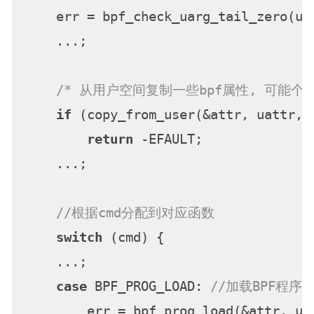
    err = bpf_check_uarg_tail_zero(ua
    ...;

/* 从用户空间复制一些bpf属性, 可能个比siz
if
 (copy_from_user(&attr, uattr, 
return
 -EFAULT;

    ...;

//根据cmd分配到对应函数
switch
 (cmd) {

    ...;

case
 BPF_PROG_LOAD: 
//加载BPF程序
        err = bpf_prog_load(&attr, uat