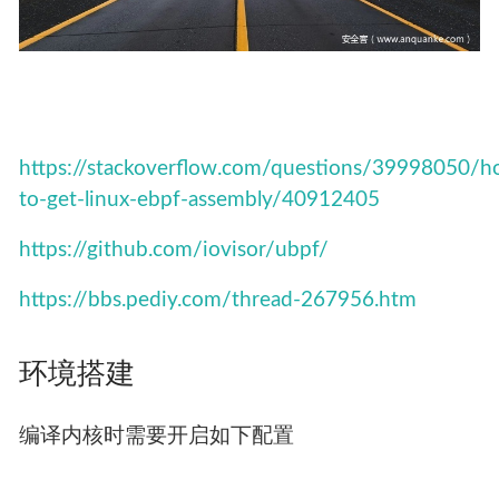
https://stackoverflow.com/questions/39998050/h
to-get-linux-ebpf-assembly/40912405
https://github.com/iovisor/ubpf/
https://bbs.pediy.com/thread-267956.htm
环境搭建
编译内核时需要开启如下配置