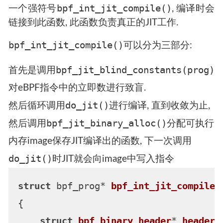
bpf_int_jit_compile()
一个强符号
, 编译时会
链接到此函数, 此函数负责真正的JIT工作.
bpf_int_jit_compile()
可以分为三部分:
bpf_jit_blind_constants(prog)
首先是调用
对eBPF指令中的立即数进行致盲.
do_jit()
然后循环调用
进行编译, 直到收敛为止,
bpf_jit_binary_alloc()
然后调用
分配可执行
内存image保存JIT编译出的函数, 下一次调用
do_jit()
时JIT就会向image中写入指令
struct
 bpf_prog* 
bpf_int_jit_compile
(
{

struct
bpf_binary_header
* 
header
 