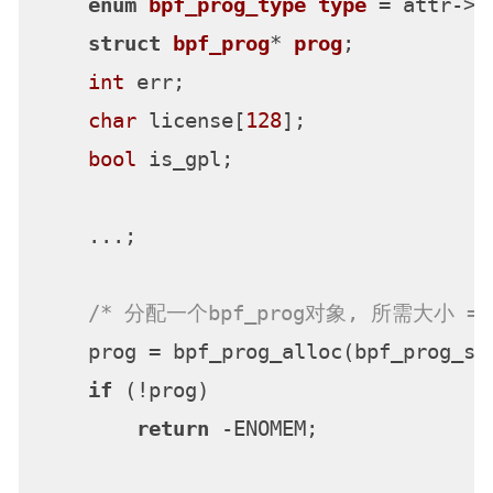
enum
bpf_prog_type
type
 =
 attr->p
struct
bpf_prog
* 
prog
;
int
 err;

char
 license[
128
];

bool
 is_gpl;

    ...;

/* 分配一个bpf_prog对象, 所需大小 = 
    prog = bpf_prog_alloc(bpf_prog_siz
if
 (!prog)

return
 -ENOMEM;
