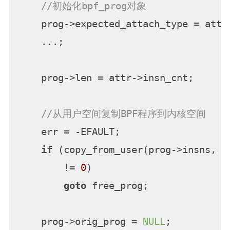
//初始化bpf_prog对象
    prog->expected_attach_type = attr
    ...;

    prog->len = attr->insn_cnt;

//从用户空间复制BPF程序到内核空间
    err = -EFAULT;

if
 (copy_from_user(prog->insns, u
        != 
0
)

goto
 free_prog;

    prog->orig_prog = 
NULL
; 
