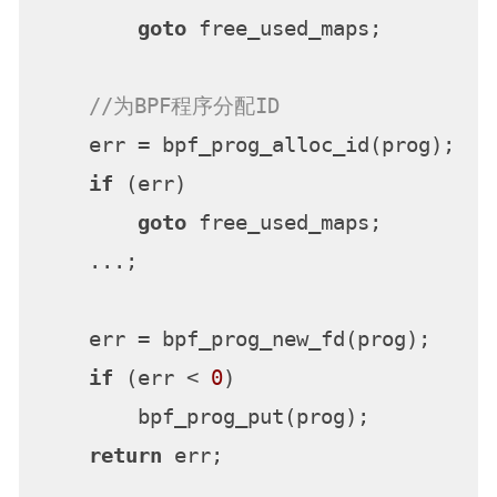
goto
 free_used_maps;

//为BPF程序分配ID
    err = bpf_prog_alloc_id(prog);

if
 (err)

goto
 free_used_maps;

    ...;

    err = bpf_prog_new_fd(prog);    
if
 (err < 
0
)

        bpf_prog_put(prog);

return
 err;
