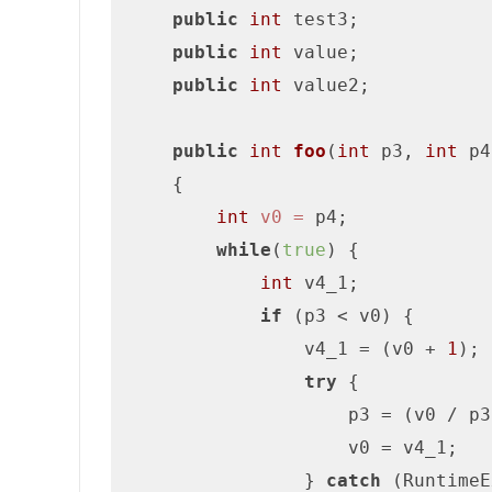
public
int
 test3;

public
int
 value;

public
int
 value2;

public
int
foo
(
int
 p3, 
int
 p4
    {

int
v0
=
 p4;

while
(
true
) {

int
 v4_1;

if
 (p3 < v0) {

                v4_1 = (v0 + 
1
);

try
 {

                    p3 = (v0 / p3)
                    v0 = v4_1;

                } 
catch
 (RuntimeE