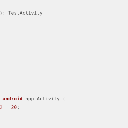
)
: TestActivity

android
.app.Activity {

2
=
20
;
