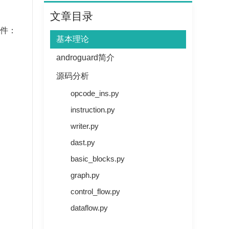
文章目录
条件：
基本理论
androguard简介
源码分析
opcode_ins.py
instruction.py
writer.py
dast.py
basic_blocks.py
graph.py
control_flow.py
dataflow.py