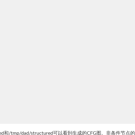
ructured和/tmp/dad/structured可以看到生成的CFG图。非条件节