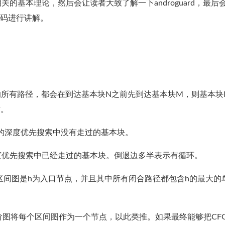
的基本理论，然后会让读者大致了解一下androguard，最后
的代码进行讲解。
本块N的所有路径，都会在到达基本块N之前先到达基本块M，则基本块
树。
块是在图的深度优先搜索中没有走过的基本块。
图的深度优先搜索中已经走过的基本块。倒退边多半表示有循环。
节点h，其区间图是h为入口节点，并且其中所有闭合路径都包含h的最大的
阶图将每个区间图作为一个节点，以此类推。如果最终能够把CF