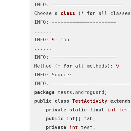
INFO: ========================

Choose a 
class
(* 
for
 all classes
INFO: ======================

......

INFO: 
9
: foo

......

INFO: ======================

Method (* 
for
 all methods): 
9
INFO: Source:

package
public
class
TestActivity
extends
private
static
final
int
test
public
int
[] tab;

private
int
 test;
