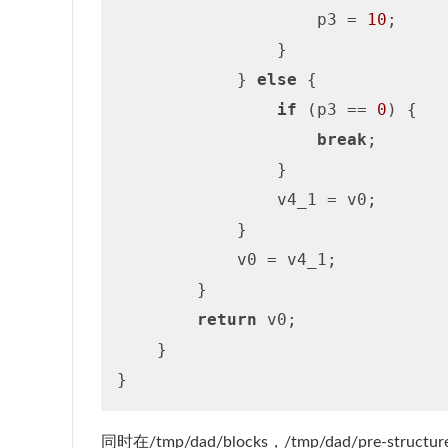
                    p3 = 
10
;

                }

            } 
else
 {

if
 (p3 == 
0
) {

break
;

                }

                v4_1 = v0;

            }

            v0 = v4_1;

        }

return
 v0;

    }

同时在/tmp/dad/blocks，/tmp/dad/pre-st