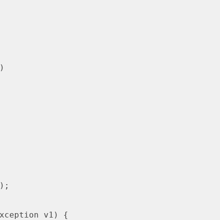
)
;

xception v1) {
