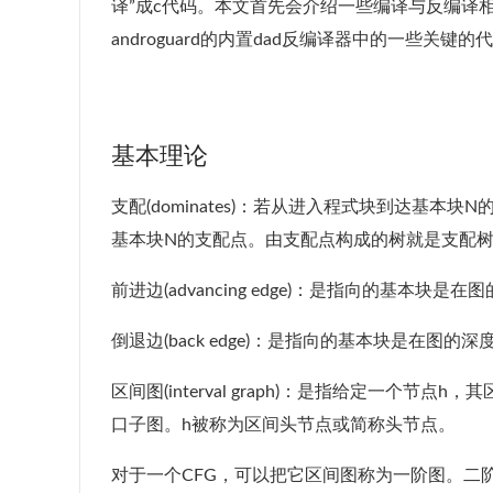
译”成c代码。本文首先会介绍一些编译与反编译相关
androguard的内置dad反编译器中的一些关键
基本理论
支配(dominates)：若从进入程式块到达基
基本块N的支配点。由支配点构成的树就是支配
前进边(advancing edge)：是指向的基本
倒退边(back edge)：是指向的基本块是在
区间图(interval graph)：是指给定一个
口子图。h被称为区间头节点或简称头节点。
对于一个CFG，可以把它区间图称为一阶图。二