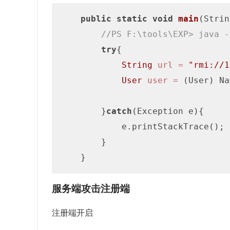
public
static
void
main
(Strin
//PS F:\tools\EXP> java -
try
{

String
url
=
"rmi://1
User
user
=
 (User) Na
        }
catch
(Exception e){

            e.printStackTrace();

        }

服务端攻击注册端
注册端开启