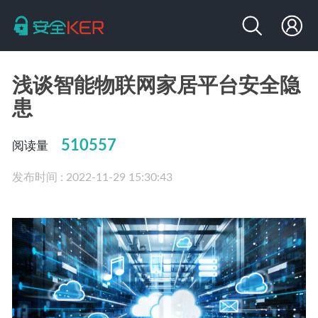
浅谈智能物联网家居平台安全隐
患
510557
阅读量
发布时间 : 2022-11-29 15:30:43