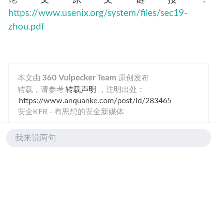
这篇论文从物联网设备、移动应用程序和物联网
云三者交互角度评估了物联网智能家居平台的安
全隐患，给我们展现了一些有意思的攻击面，最
后讲述了攻击手段和漏洞缓解措施。想了解更详
细的信息建议阅读论文原文。
0x09.参考
我来说两句
论文原文链接：
https://www.usenix.org/system/files/sec19-
zhou.pdf