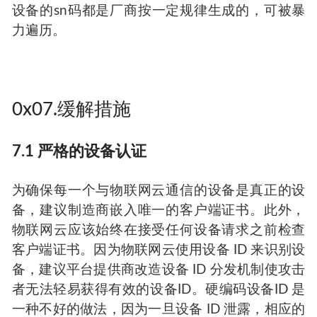
在不少物联网云API权限校验不严格导致的水平越
权风险。以某智能摄像机举例，移动应用APP配
置摄像机连接WIFI，绑定摄像机，摄像机上线后
可以通过APP远程控制摄像机，执行摄像机转
向、升级、开关、定时等操作。通过中间人攻击
抓取这些控制指令，分析发现物联网云对API做权
限校验是通过检查请求中包含的用户cookie和请
求体中的sn(设备序列号)参数，权限校验通过后将
指令下发到设备，但安全测试中发现某些API漏掉
了权限校验，导致通过篡改请求中的sn参数实现
对未绑定设备的远程控制，一般来说，同一型号
设备的sn码都是厂商按一定规律生成的，可被暴
力遍历。