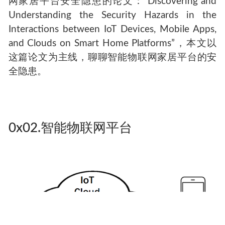
网家居平台安全隐患的论文：”Discovering and
Understanding the Security Hazards in the
Interactions between IoT Devices, Mobile Apps,
and Clouds on Smart Home Platforms”，本文以
这篇论文为主线，聊聊智能物联网家居平台的安
全隐患。
0x02.智能物联网平台