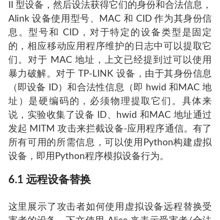
包括远程设备替换、远程设备 DoS、非法设备占
用。
文中实验使用 Alink 设备（Philips smart plug
with model SPS9011A）和一个 TP-LINK 设备
（WiFi Bulb with model LB110) 分别代表 I 型和
II 型设备，然后设法获得它们的身份和合法信息，
Alink 设备使用型号、MAC 和 CID 作为其身份信
息。型号和 CID，对于特定的设备类型是固定
的，相应移动应用程序维护的日志中可以提取它
们。对于 MAC 地址，上文已经提到过可以使用
暴力破解。对于 TP-LINK 设备，由于其身份信息
（即设备 ID）和合法性信息（即 hwid 和MAC 地
址）是硬编码的，必须物理提取它们。具体来
说，实验收集了设备 ID、hwid 和MAC 地址通过
发起 MITM 攻击来拦截设备-应用程序通信。有了