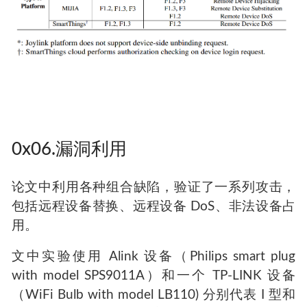
0x06.漏洞利用
论文中利用各种组合缺陷，验证了一系列攻击，