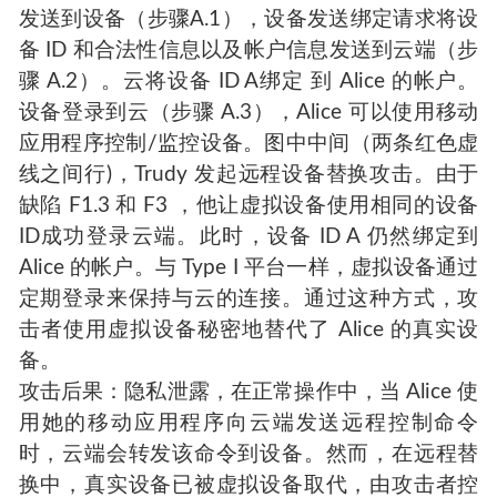
同样，Figure6 的顶部（最高红色虚线上方）显示
正常情况下Alice 如何在 Type II 平台上使用她的
设备的工作流程。移动应用程序将她的帐户信息
发送到设备（步骤A.1），设备发送绑定请求将设
备 ID 和合法性信息以及帐户信息发送到云端（步
骤 A.2）。云将设备 ID A绑定 到 Alice 的帐户。
设备登录到云（步骤 A.3），Alice 可以使用移动
应用程序控制/监控设备。图中中间（两条红色虚
线之间行)，Trudy 发起远程设备替换攻击。由于
缺陷 F1.3 和 F3 ，他让虚拟设备使用相同的设备
ID成功登录云端。此时，设备 ID A 仍然绑定到
Alice 的帐户。与 Type I 平台一样，虚拟设备通过
定期登录来保持与云的连接。通过这种方式，攻