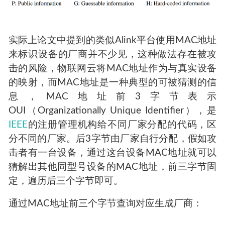
实际上论文中提到的类似Alink平台使用MAC地址
来标识设备的厂商并不少见，这种做法存在被攻
击的风险，物联网云将MAC地址作为与真实设备
的映射，而MAC地址是一种典型的可被猜测的信
息，MAC地址前3字节表示
OUI（Organizationally Unique Identifier），是
IEEE
的注册管理机构给不同厂家分配的代码，区
分不同的厂家。后3字节由厂家自行分配，假如攻
击者有一台设备，通过这台设备MAC地址就可以
猜解出其他同型号设备的MAC地址，前三字节固
定，遍历后三个字节即可。