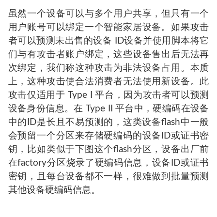
命令后（step T.3），如图Figure 5，直接请求云
撤销受害用户与用户之间的设备绑定关系。对于
Type II平台，如图Figure 6所示，攻击者利用F1.2
漏洞将攻击者账户绑定到受害者设备。
6.3非法占用设备
虽然一个设备可以与多个用户共享，但只有一个
用户账号可以绑定一个智能家居设备。如果攻击
者可以预测未出售的设备 ID设备并使用脚本将它
们与有攻击者账户绑定，这些设备售出后无法再
次绑定，我们称这种攻击为非法设备占用。本质
上，这种攻击使合法消费者无法使用新设备。此
攻击仅适用于 Type I 平台，因为攻击者可以预测
设备身份信息。在 Type II 平台中，硬编码在设备
中的ID是长且不易预测的，这类设备flash中一般
会预留一个分区来存储硬编码的设备ID或证书密