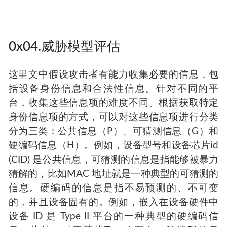
类平台， 物联网云直接擦除绑定信息。对于II类平
台，因为设备本地也存有绑定信息，解绑请求从
云端下发到设备擦除绑定信息。
0x04.威胁模型评估
这里文中假设攻击者有能力收集必要的信息，包
括设备身份信息和合法性信息。针对不同的平
台，收集这些信息项的难度不同。根据获取特定
身份信息项的方式，可以对这些信息项进行分类
分为三类：公共信息（P）、可猜测信息（G）和
硬编码信息（H）。例如，设备型号和设备芯片id
(CID) 是公共信息，可猜测的信息是指能够被暴力
猜解的，比如MAC 地址就是一种典型的可猜测的