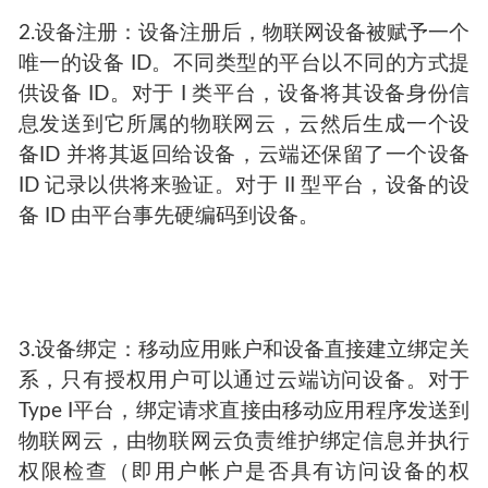
2.设备注册：设备注册后，物联网设备被赋予一个
唯一的设备 ID。不同类型的平台以不同的方式提
供设备 ID。对于 I 类平台，设备将其设备身份信
息发送到它所属的物联网云，云然后生成一个设
备ID 并将其返回给设备，云端还保留了一个设备
ID 记录以供将来验证。对于 II 型平台，设备的设
备 ID 由平台事先硬编码到设备。
3.设备绑定：移动应用账户和设备直接建立绑定关
系，只有授权用户可以通过云端访问设备。对于