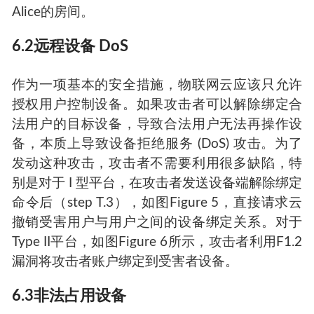
器（model: Fire Alarm Detector）和一个Alink智
能锁（model: KAADAS KDSLOCK001)。如果烟
雾报警器检测到房间内浓烟，智能锁将自动解锁
以打开窗门。实验使用远程设备替换攻击来操纵
烟雾报警器的传感器读数并成功解锁了智能锁，
这会导致严重的后果，因为Trudy可以随意进入
Alice的房间。
6.2远程设备 DoS
作为一项基本的安全措施，物联网云应该只允许
授权用户控制设备。如果攻击者可以解除绑定合
法用户的目标设备，导致合法用户无法再操作设
备，本质上导致设备拒绝服务 (DoS) 攻击。为了
发动这种攻击，攻击者不需要利用很多缺陷，特
别是对于 I 型平台，在攻击者发送设备端解除绑定