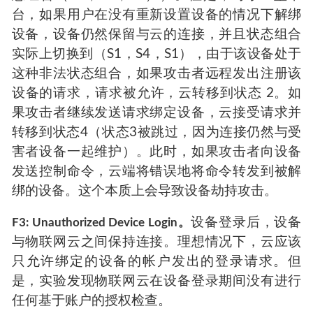
。实验发现这三个实
F2： Illegal State Combination
体有时会处于意想不到的非法状态组合中。当一
个非法的状态组合被利用时，安全可能会被破
坏。例如，理想情况下，当用户重置并取消绑定
设备，三个实体都应回到它们的初始状态（即状
态组合（S1，S1，S1））。但是，对于 I 型平
台，如果用户在没有重新设置设备的情况下解绑
设备，设备仍然保留与云的连接，并且状态组合
实际上切换到（S1，S4，S1），由于该设备处于
这种非法状态组合，如果攻击者远程发出注册该
设备的请求，请求被允许，云转移到状态 2。如
果攻击者继续发送请求绑定设备，云接受请求并
转移到状态4（状态3被跳过，因为连接仍然与受
害者设备一起维护）。此时，如果攻击者向设备
发送控制命令，云端将错误地将命令转发到被解
绑的设备。这个本质上会导致设备劫持攻击。