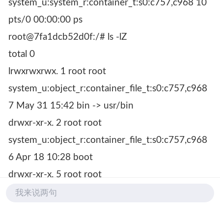
system_u:system_r:container_t:s0:c757,c968 10
pts/0 00:00:00 ps
root@7fa1dcb52d0f:/# ls -lZ
total 0
lrwxrwxrwx. 1 root root
system_u:object_r:container_file_t:s0:c757,c968
7 May 31 15:42 bin -> usr/bin
drwxr-xr-x. 2 root root
system_u:object_r:container_file_t:s0:c757,c968
6 Apr 18 10:28 boot
drwxr-xr-x. 5 root root
system_u:object_r:container_file_t:s0:c757,c968
我来说两句
360 Oct 12 08:31 dev