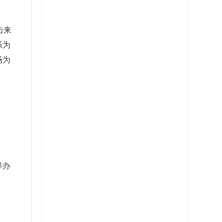
击来
系为
场为
举办