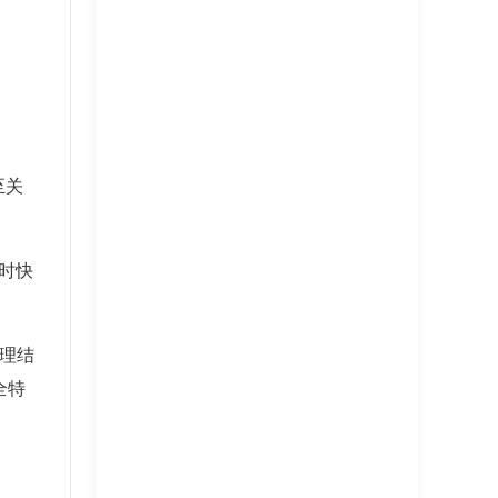
至关
同时快
处理结
全特