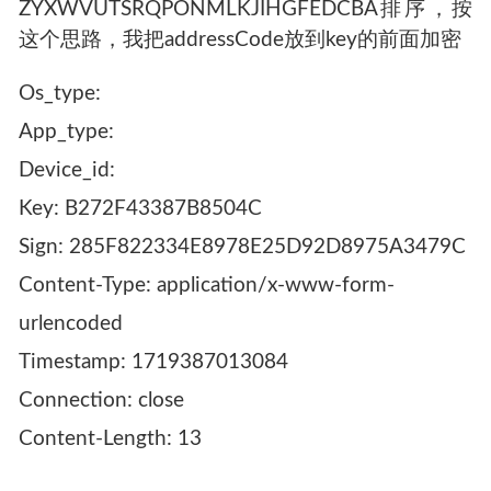
ZYXWVUTSRQPONMLKJIHGFEDCBA排序，按
这个思路，我把addressCode放到key的前面加密
Os_type:
App_type:
Device_id:
Key: B272F43387B8504C
Sign: 285F822334E8978E25D92D8975A3479C
Content-Type: application/x-www-form-
urlencoded
Timestamp: 1719387013084
Connection: close
Content-Length: 13