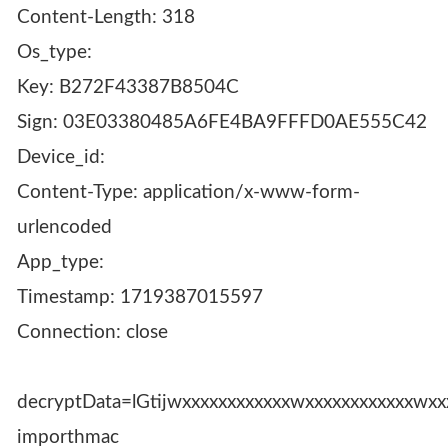
Content-Length: 318
Os_type:
Key: B272F43387B8504C
Sign: 03E03380485A6FE4BA9FFFD0AE555C42
Device_id:
Content-Type: application/x-www-form-
urlencoded
App_type:
Timestamp: 1719387015597
Connection: close
decryptData=lGtijwxxxxxxxxxxxxwxxxxxxxxxx
importhmac