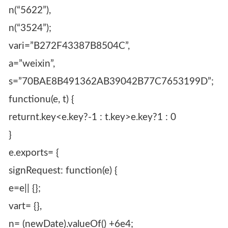
n(“5622”),
n(“3524”);
vari=”B272F43387B8504C”,
a=”weixin”,
s=”70BAE8B491362AB39042B77C7653199D”;
functionu(e, t) {
returnt.key<e.key?-1 : t.key>e.key?1 : 0
}
e.exports= {
signRequest: function(e) {
e=e|| {};
vart= {},
n= (newDate).valueOf() +6e4;