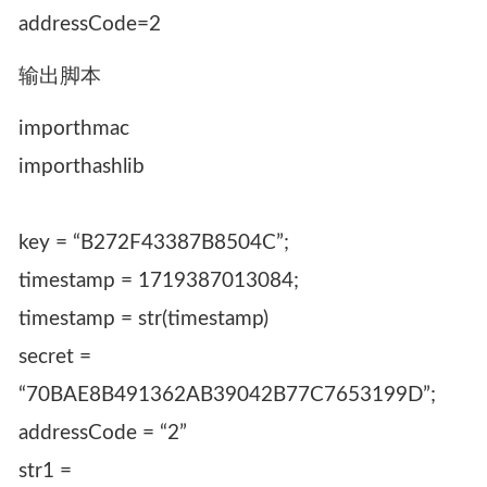
addressCode=2
输出脚本
importhmac
importhashlib
key = “B272F43387B8504C”;
timestamp = 1719387013084;
timestamp = str(timestamp)
secret =
“70BAE8B491362AB39042B77C7653199D”;
addressCode = “2”
str1 =