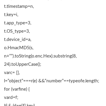
t.timestamp=n,
t.key=i,
t.app_type=3,
t.OS_type=3,
t.device_id=a,
o.HmacMD5(s,
n+””).toString(o.enc.Hex).substring(8,
24).toUpperCase();
varc= [],
l=”object”===r(e) &&”number”==typeofe.length;
for (varfine) {
vard=f;
l&& (d=e[f].key),