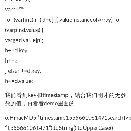
varh=””;
for (varfinc) if ((d=c[f]).valueinstanceofArray) for
(varpind.value) {
varg=d.value[p];
h+=d.key,
h+=g
} elseh+=d.key,
h+=d.value;
我们看到key和timestamp，结合我们刚才的无参
数的值，再看看demo里面的
o.HmacMD5(“timestamp1555661061471searchT
“1555661061471”).toString().toUpperCase()