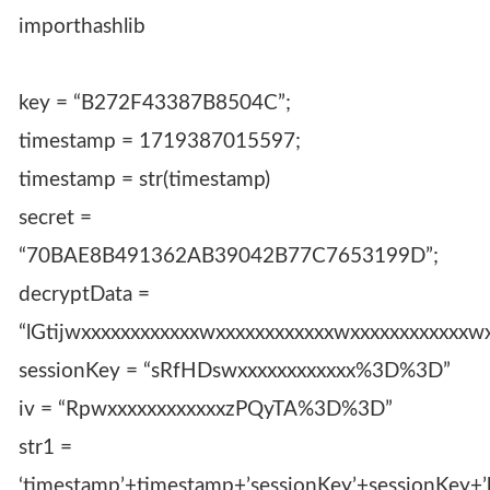
importhashlib
key = “B272F43387B8504C”;
timestamp = 1719387015597;
timestamp = str(timestamp)
secret =
“70BAE8B491362AB39042B77C7653199D”;
decryptData =
“lGtijwxxxxxxxxxxxxwxxxxxxxxxxxxwxxxxxxxxxx
sessionKey = “sRfHDswxxxxxxxxxxxx%3D%3D”
iv = “RpwxxxxxxxxxxxxzPQyTA%3D%3D”
str1 =
‘timestamp’+timestamp+’sessionKey’+sessionKey+’