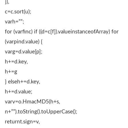
}),
c=c.sort(u);
varh=””;
for (varfinc) if ((d=c[f]).valueinstanceofArray) for
(varpind.value) {
varg=d.value[p];
h+=d.key,
h+=g
} elseh+=d.key,
h+=d.value;
varv=o.HmacMD5(h+s,
n+””).toString().toUpperCase();
returnt.sign=v,