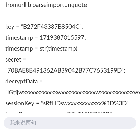
fromurllib.parseimportunquote
key = “B272F43387B8504C”;
timestamp = 1719387015597;
timestamp = str(timestamp)
secret =
“70BAE8B491362AB39042B77C7653199D”;
decryptData =
“lGtijwxxxxxxxxxxxxwxxxxxxxxxxxxwxxxxxxxxxx
sessionKey = “sRfHDswxxxxxxxxxxxx%3D%3D”
iv = “RpwxxxxxxxxxxxxzPQyTA%3D%3D”
我来说两句
str1 =
‘timestamp’+timestamp+’sessionKey’+urllib.parse.