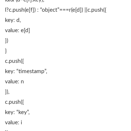
l?c.push(e[f]) : “object”===r(e[d]) ||c.push({
key: d,
value: e[d]
})
}
c.push({
key: “timestamp”,
value: n
}),
c.push({
key: “key”,
value: i