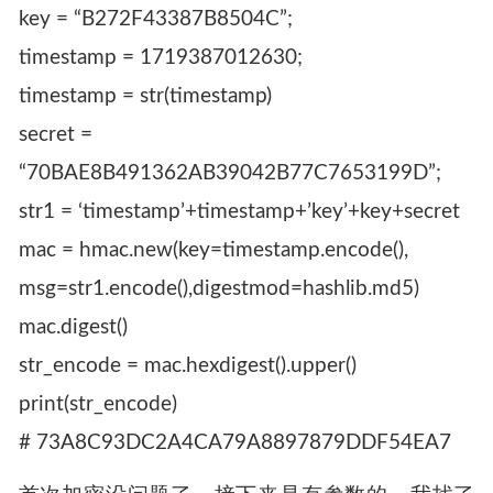
key = “B272F43387B8504C”;
timestamp = 1719387012630;
timestamp = str(timestamp)
secret =
“70BAE8B491362AB39042B77C7653199D”;
str1 = ‘timestamp’+timestamp+’key’+key+secret
mac = hmac.new(key=timestamp.encode(),
msg=str1.encode(),digestmod=hashlib.md5)
mac.digest()
str_encode = mac.hexdigest().upper()
print(str_encode)
# 73A8C93DC2A4CA79A8897879DDF54EA7