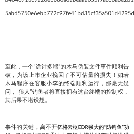
b4640713c9220e3b86a62beaa2055f9ac86a8e2b
5abd5750e6ebb772c97fe41bd35cf35a501d4295d
至此，一个“诡计多端”的木马伪装文件事件顺利告
破，为该上市企业挽回了不可估量的损失！如若
木马程序在客服小李的终端顺利运行，那毫无疑
问，“狼人”钓鱼者将直接拥有这台终端的控制权，
其后果不堪设想。
事件的关键，离不开
亿格云枢EDR强大的“防钓鱼”功