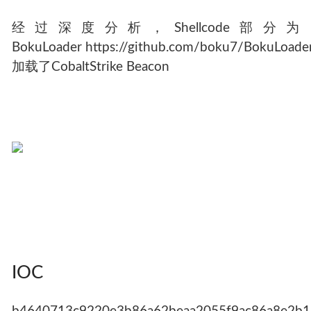
经过深度分析，Shellcode部分为
BokuLoader https://github.com/boku7/BokuLoader
加载了CobaltStrike Beacon
IOC