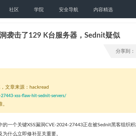
社区
学院
安全导航
内容精选
XSS漏洞袭击了129 K台服务器，Sednit疑似
分享到：
德
，文章来源：hackread
27443-xss-flaw-hit-sednit-servers/
准。
Invite功能中的一个关键XSS漏洞CVE-2024-27443正在被Sednit黑客组
及为什么立即修补至关重要。