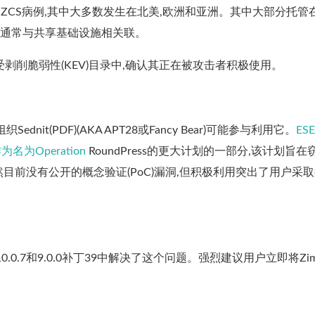
攻击的ZCS病例,其中大多数发生在北美,欧洲和亚洲。其中大部分托管
主机,通常与共享基础设施相关联。
知受剥削脆弱性(KEV)目录中,确认其正在被攻击者积极使用。
it(PDF)(AKA APT28或Fancy Bear)可能参与利用它。
ES
为Operation
RoundPress的更大计划的一部分,该计划旨在
前没有公开的概念验证(PoC)漏洞,但积极利用突出了用户采
0.0.7和9.0.0补丁39中解决了这个问题。强烈建议用户立即将Zim
。