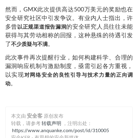
然而，GMX此次提供高达500万美元的奖励也在
安全研究社区中引发争议。有业内人士指出，许
多曾
的安全研究人员往往未能
以正规渠道报告漏洞
获得与其劳动相称的回报，这种悬殊的待遇引发
了
。
不少质疑与不满
此次事件再次提醒行业，如何构建科学、合理的
漏洞响应机制与激励制度，亟需引起各方重视，
以实现
对网络安全的良性引导与技术力量的正向调
。
动
本文由
安全客
原创发布
转载，请参考
转载声明
，注明出处：
https://www.anquanke.com/post/id/310005
安全KER - 有思想的安全新媒体