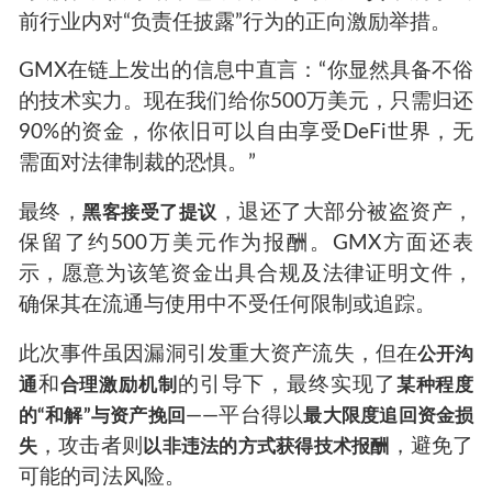
前行业内对“负责任披露”行为的正向激励举措。
GMX在链上发出的信息中直言：“你显然具备不俗
的技术实力。现在我们给你500万美元，只需归还
90%的资金，你依旧可以自由享受DeFi世界，无
需面对法律制裁的恐惧。”
最终，
，退还了大部分被盗资产，
黑客接受了提议
保留了约500万美元作为报酬。GMX方面还表
示，愿意为该笔资金出具合规及法律证明文件，
确保其在流通与使用中不受任何限制或追踪。
此次事件虽因漏洞引发重大资产流失，但在
公开沟
和
的引导下，最终实现了
通
合理激励机制
某种程度
——平台得以
的“和解”与资产挽回
最大限度追回资金损
，攻击者则
，避免了
失
以非违法的方式获得技术报酬
可能的司法风险。