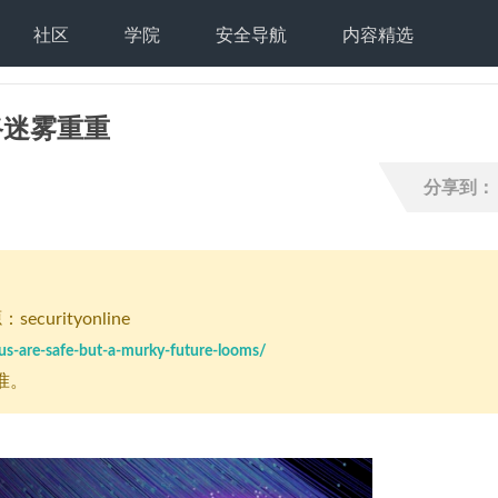
社区
学院
安全导航
内容精选
路迷雾重重
分享到：
curityonline
gpus-are-safe-but-a-murky-future-looms/
准。