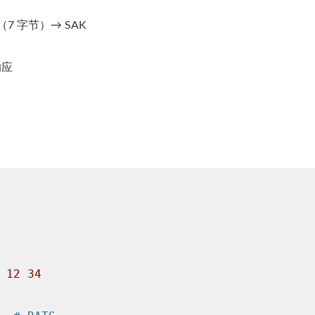
D（7 字节）→ SAK
响应
12
34