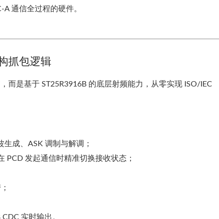
-A 通信全过程的硬件。
重构抓包逻辑
基于 ST25R3916B 的底层射频能力，从零实现 ISO/IEC
载波生成、ASK 调制与解调；
，在 PCD 发起通信时精准切换接收状态；
带；
B CDC 实时输出。