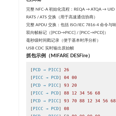
完整 NFC-A 初始化流程：REQA → ATQA → UI
RATS / ATS 交换（用于高速通信协商）
完整 APDU 交换：包括 ISO/IEC 7816-4 命令与
双向帧标记（[PCD→PICC] / [PICC→PCD]）
毫秒级时间戳记录（便于基本时序分析）
USB CDC 实时输出原始帧
抓包示例（MIFARE DESFire）
[
PCD → PICC
] 
26
[
PICC → PCD
] 
04
00
[
PCD → PICC
] 
93
20
[
PICC → PCD
] 
88
12
34
56
68
[
PCD → PICC
] 
93
70
88
12
34
56
68
[
PICC → PCD
] 
08