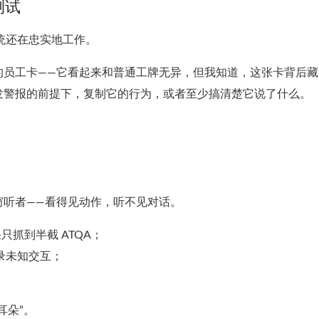
测试
系统还在忠实地工作。
的员工卡——它看起来和普通工牌无异，但我知道，这张卡背后藏
发警报的前提下，复制它的行为，或者至少搞清楚它说了什么。
窃听者——看得见动作，听不见对话。
只抓到半截 ATQA；
记录未知交互；
耳朵”。