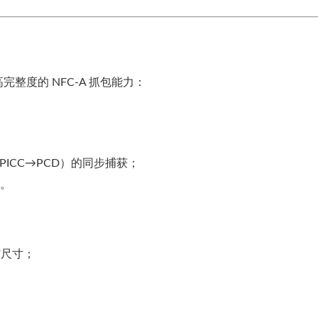
整度的 NFC-A 抓包能力：
（PICC→PCD）的同步捕获；
性。
缩尺寸；