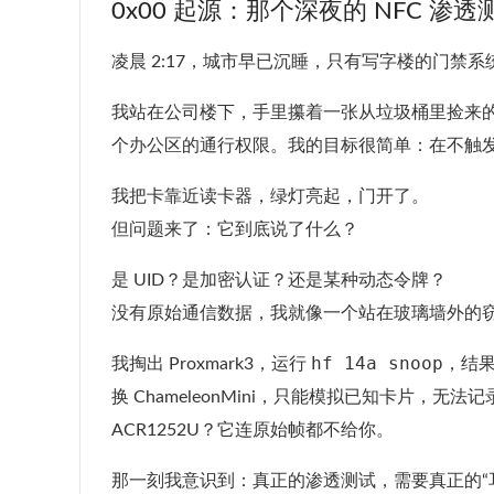
0x00 起源：那个深夜的 NFC 渗透
凌晨 2:17，城市早已沉睡，只有写字楼的门禁
我站在公司楼下，手里攥着一张从垃圾桶里捡来
个办公区的通行权限。我的目标很简单：在不触
我把卡靠近读卡器，绿灯亮起，门开了。
但问题来了：它到底说了什么？
是 UID？是加密认证？还是某种动态令牌？
没有原始通信数据，我就像一个站在玻璃墙外的
hf 14a snoop
我掏出 Proxmark3，运行
，结果
换 ChameleonMini，只能模拟已知卡片，无法
ACR1252U？它连原始帧都不给你。
那一刻我意识到：真正的渗透测试，需要真正的“