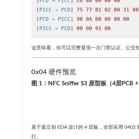
[
PCD → PICC
] E0 
80
00
00
00
[
PICC → PCD
] 
75
77
81
02
80
31
80
[
PCD → PICC
] 
90
0
A 
00
00
00
00
[
PICC → PCD
] 
00
00
91
00
这意味着，你可以完整复现一次门禁认证、公交扣费
0x04 硬件预览
图 1：NFC Sniffer S3 原型板（4层PCB 
基于嘉立创 EDA 设计的 4 层板，全部采用 04
行。