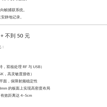
双向帧捕获系统。
只安静地记录。
+ 不到 50 元
化：
支持，双核处理 RF 与 USB）
ps ASK，高灵敏度接收）
整地平面，保障射频稳定性
 28mm 的板面上实现高密度布局
有效距离达 4–5cm