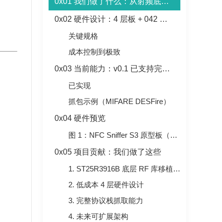
0x01 我们做了什么：从射频底层重构抓包逻辑
0x02 硬件设计：4 层板 + 042 封装 + 不到 50 元
关键规格
成本控制到极致
0x03 当前能力：v0.1 已支持完整 APDU 抓取
已实现
抓包示例（MIFARE DESFire）
0x04 硬件预览
图 1：NFC Sniffer S3 原型板（4层PCB + 0402封装）
0x05 项目贡献：我们做了这些
1. ST25R3916B 底层 RF 库移植与增强
2. 低成本 4 层硬件设计
3. 完整协议栈抓取能力
4. 未来可扩展架构