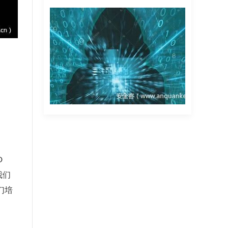
D
我们
们培