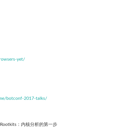
browsers-yet/
me/botconf-2017-talks/
D Rootkits：内核分析的第一步