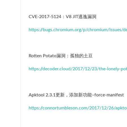
CVE-2017-5124：V8 JIT逃逸漏洞
https://bugs.chromium.org/p/chromium/issues/d
Rotten Potato漏洞：孤独的土豆
https://decoder.cloud/2017/12/23/the-lonely-po
Apktool 2.3.1更新，添加新功能–force-manifest
https://connortumbleson.com/2017/12/26/apktoo