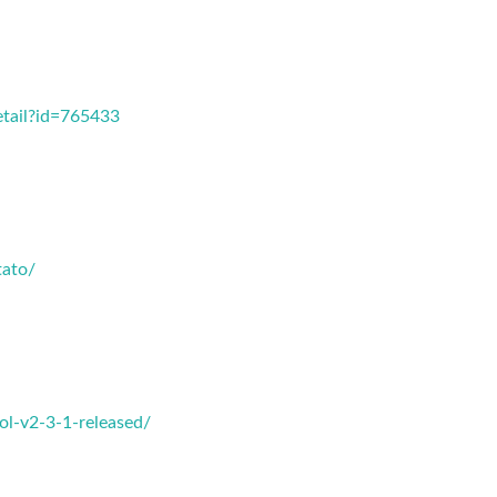
etail?id=765433
tato/
l-v2-3-1-released/