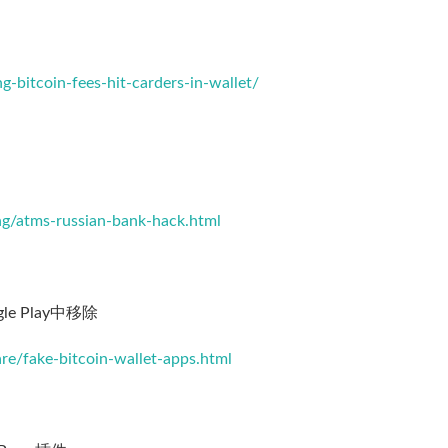
-bitcoin-fees-hit-carders-in-wallet/
ng/atms-russian-bank-hack.html
 Play中移除
re/fake-bitcoin-wallet-apps.html