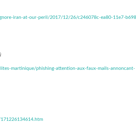
gnore-iran-at-our-peril/2017/12/26/c246078c-ea80-11e7-b698
击
ites-martinique/phishing-attention-aux-faux-mails-annoncant-
12/171226134614.htm