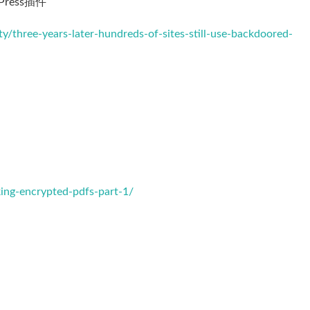
ess插件
/three-years-later-hundreds-of-sites-still-use-backdoored-
king-encrypted-pdfs-part-1/