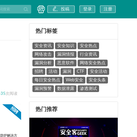
投稿
登录
注册
热门标签
安全资讯
安全知识
安全热点
网络攻击
漏洞情报
行业资讯
漏洞分析
恶意软件
网络安全热点
招聘
活动
漏洞
CTF
安全活动
每日安全热点
Web安全
安全头条
漏洞预警
数据泄露
渗透测试
435
次阅读
招聘
热门推荐
及防护解决方