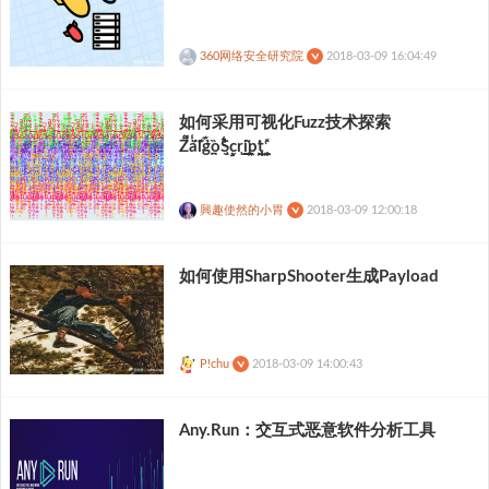
360网络安全研究院
2018-03-09 16:04:49
如何采用可视化Fuzz技术探索
Z͌̈́̾a͊̈́l͊̿g̏̉͆o̾̚̚S̝̬ͅc̬r̯̼͇ͅi̼͖̜̭͔p̲̘̘̹͖t̠͖̟̹͓͇ͅ
興趣使然的小胃
2018-03-09 12:00:18
如何使用SharpShooter生成Payload
P!chu
2018-03-09 14:00:43
Any.Run：交互式恶意软件分析工具