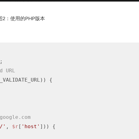
图2：使用的PHP版本
;

d URL
_VALIDATE_URL)) {

google.com
/'
, 
$r
[
'host'
])) {
