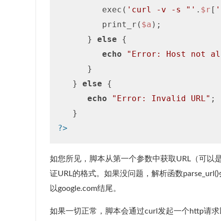
         exec(
'curl -v -s "'
.
$r
[
'
         print_r(
$a
);

      } 
else
 {

echo
"Error: Host not al
      }

   } 
else
 {

echo
"Error: Invalid URL"
;

?>
如您所见，脚本从第一个参数中获取URL（可以是web应
证URL的格式。如果没问题，解析函数parse_url(
以google.com结尾。
如果一切正常，脚本会通过curl发起一个http请求