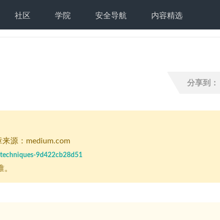
社区
学院
安全导航
内容精选
分享到：
来源：medium.com
f-techniques-9d422cb28d51
准。