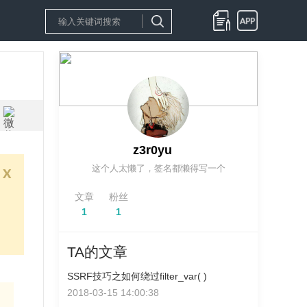
z3r0yu
这个人太懒了，签名都懒得写一个
x
文章
粉丝
1
1
TA的文章
SSRF技巧之如何绕过filter_var( )
2018-03-15 14:00:38