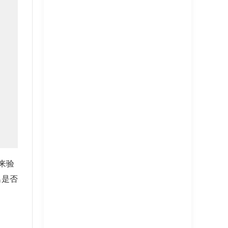
)来验
名是否