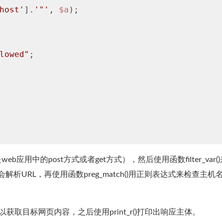
host'
].
'"'
, 
$a
);

lowed"
;

用中的post方式或者get方式），然后使用函数filter_var(
)会解析URL，再使用函数preg_match()用正则表达式来检查主机
以获取目标网页内容，之后使用print_r()打印出响应主体。