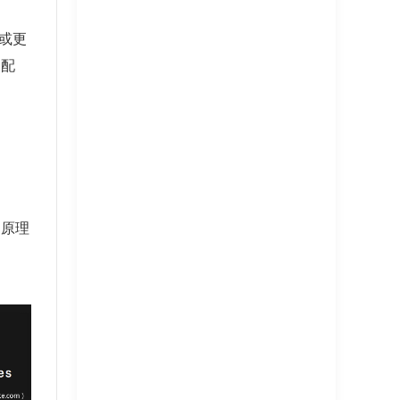
或更
器配
和原理