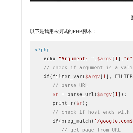
以下是我用来测试的PHP脚本：
<?php
echo
"Argument: "
.
$argv
[
1
].
"n"
// check if argument is a vali
if
(filter_var(
$argv
[
1
], FILTER
// parse URL
$r
 = parse_url(
$argv
[
1
]);

      print_r(
$r
);

// check if host ends with 
if
(preg_match(
'/google.com$
// get page from URL