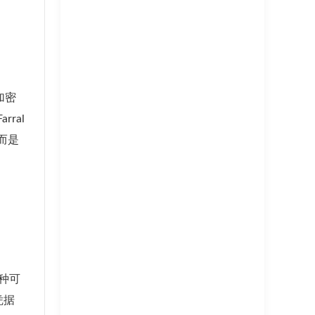
加密
ral
而是
一种可
凭据