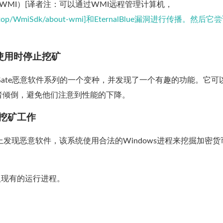
tation（WMI）[译者注：可以通过WMI远程管理计算机，
ws/desktop/WmiSdk/about-wmi]和EternalBlue漏洞进行传播。然后
被使用时停止挖矿
析了MinerGate恶意软件系列的一个变种，并发现了一个有趣的功能。它可
者倾倒，避免他们注意到性能的下降。
成其挖矿工作
在客户端系统上发现恶意软件，该系统使用合法的Windows进程来挖掘加密
注入现有的运行进程。