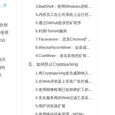
ml，关
3.BadShell：使用Windows进程来完成其挖矿工作
4.内部员工在公司系统上运行挖矿程序
5.通过GitHub提供挖矿程序
联合创
6.利用rTorrent漏洞
客使用
7.Facexworm：恶意Chrome扩展程序
0台
8.WinstarNssmMiner：会造成计算机崩溃的挖矿程序
9.CoinMiner：攻击其他挖矿程序的矿王
间不
五、如何防止Cryptojacking
倾向
1.将Cryptojacking攻击威胁纳入安全培训当中
系
2.在Web浏览器上安装广告拦截或反加密扩展
3.使用能够检测已知加密矿工的端点保护
4.安全服务商的Web过滤工具应该保持最新
5.维护浏览器扩展
6.使用移动设备管理（MDM）解决方案