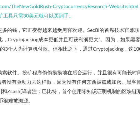
ows.com/TheNewGoldRush-CryptocurrencyResearch-Website.ht
矿工具只需30美元就可以买到手。
险来赚更多的钱，它正变得越来越受黑客欢迎。SecBI的首席技术官兼
相比，Cryptojacking成本更低并且可获利润更大”。因为，如果黑
个人为计算机付款。但相比之下，通过Cryptojacking，这10
。
也远低于勒索软件。挖矿程序偷偷摸摸地在后台运行，并且很有可能长时
害者没有驱动力去这样做，因为没有任何东西被盗或加密。黑客
币]和Zcash[译者注：巴比特，首个使用零知识证明机制的区块链
币很难被溯源。