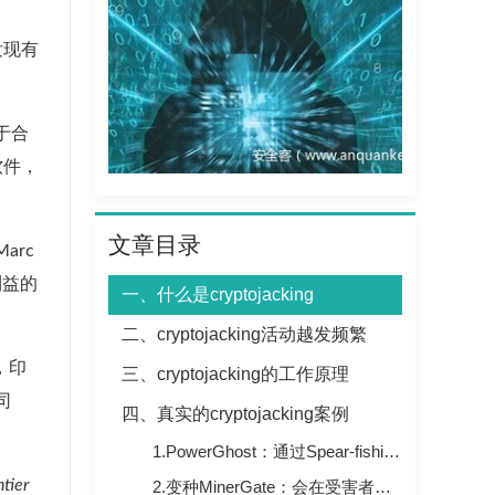
发现有
用于合
软件，
文章目录
arc
利益的
一、什么是cryptojacking
二、cryptojacking活动越发频繁
，印
三、cryptojacking的工作原理
司
四、真实的cryptojacking案例
1.PowerGhost：通过Spear-fishing窃取Windows凭据的挖矿程序
tier
2.变种MinerGate：会在受害者计算机被使用时停止挖矿