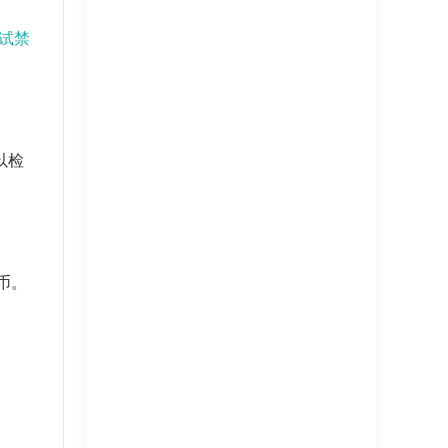
它尝试禁
以检
货币。