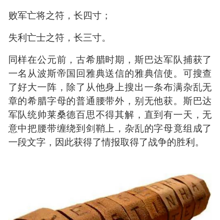
破军擒将之符，长九寸；
降城得邑之符，长八寸；
却敌报远之符，长七寸；
警众坚守之符，长六寸；
请粮益兵之符，长五寸；
败军亡将之符，长四寸；
失利亡士之符，长三寸。
同样在公元前，古希腊时期，斯巴达军队捕获了
一名从波斯帝国回雅典送信的雅典信使。可搜查
了好大一阵，除了从他身上搜出一条布满杂乱无
章的希腊字母的普通腰带外，别无他获。斯巴达