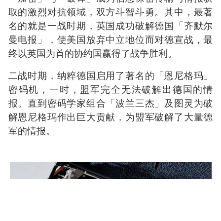
（电报发报机）
事实也确实如此，尤其是在20世纪的两次世界大
战中。由于无线电和摩尔斯电码的问世，密码学
也迎来了空前的繁荣。数学开始深刻地参与到密
码学，也逐渐发展出了现代密码学。
「加密」与「破译」成为信息保密传输与情报获
取的激烈对抗领域，双方斗智斗勇。其中，最著
名的就是一战时期，英国成功破解德国「齐默尔
曼电报」，使美国放弃中立地位而对德宣战，最
终以英国为首的协约国赢得了战争胜利。
二战时期，纳粹德国启用了著名的「恩尼格玛」
密码机，一时，盟军完全无法破解出德国的情
报。直到密码学家组合「波兰三杰」及图灵为破