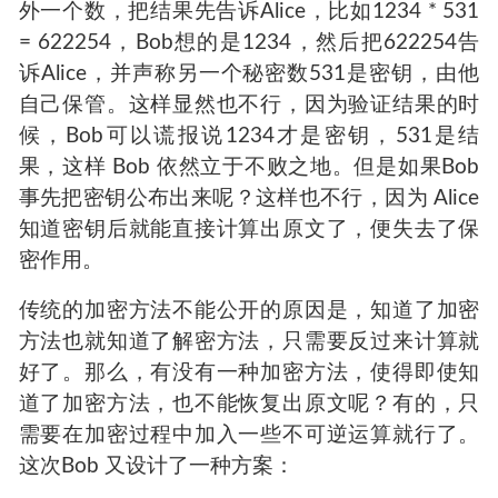
他们是通过网络聊天在商量呢，那Alice 显然不会
同意这个办法，因为她担心自己无论猜正面还是
反面，Bob都会说她错了。
有没有办法在网络聊天也能做到公平扔硬币呢，
有人会说，那我们给扔硬币的结果加个密吧。现
在假设任意奇数都代表硬币的正面，任意偶数都
代表硬币的反面。Bob随便想一个数，然后乘以另
外一个数，把结果先告诉Alice，比如1234 * 531
= 622254，Bob想的是1234，然后把622254告
诉Alice，并声称另一个秘密数531是密钥，由他
自己保管。这样显然也不行，因为验证结果的时
候，Bob可以谎报说1234才是密钥，531是结
果，这样 Bob 依然立于不败之地。但是如果Bob
事先把密钥公布出来呢？这样也不行，因为 Alice
知道密钥后就能直接计算出原文了，便失去了保