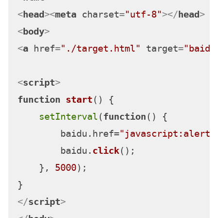
<
head
>
<
meta
charset
=
"utf-8"
>
</
head
>
<
body
>
<
a
href
=
"./target.html"
target
=
"baidu
<
script
>
function
start
(
) {

setInterval
(
function
(
) {

        baidu.
href
=
"javascript:alert(
        baidu.
click
();

    }, 
5000
);

</
script
>