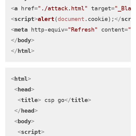
<
a
href
=
"./attack.html"
target
=
"_Blan
<
script
>
alert
(
document
.
cookie
);
</
scri
<
meta
http-equiv
=
"Refresh"
content
=
"1
</
body
>
</
html
>
<
html
>
<
head
>
<
title
>
 csp go
</
title
>
</
head
>
<
body
>
<
script
>