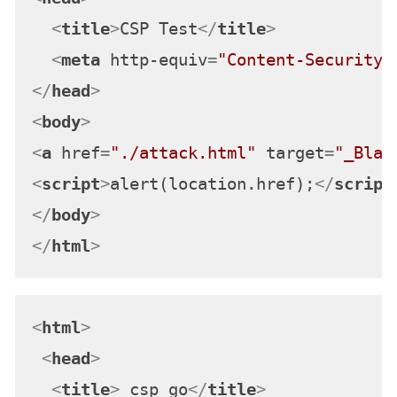
<
title
>
CSP Test
</
title
>
<
meta
http-equiv
=
"Content-Security-
</
head
>
<
body
>
<
a
href
=
"./attack.html"
target
=
"_Blan
<
script
>
alert(location.href);
</
script
</
body
>
</
html
>
<
html
>
<
head
>
<
title
>
 csp go
</
title
>