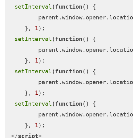
setInterval
(
function
(
) {

        parent.
window
.
opener
.
location
    }, 
1
);

setInterval
(
function
(
) {

        parent.
window
.
opener
.
location
    }, 
1
);

setInterval
(
function
(
) {

        parent.
window
.
opener
.
location
    }, 
1
);

setInterval
(
function
(
) {

        parent.
window
.
opener
.
location
    }, 
1
</
script
>