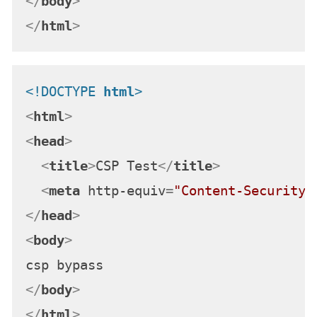
</
body
>
</
html
>
<!DOCTYPE 
html
>
<
html
>
<
head
>
<
title
>
CSP Test
</
title
>
<
meta
http-equiv
=
"Content-Security-
</
head
>
<
body
>
</
body
>
</
html
>