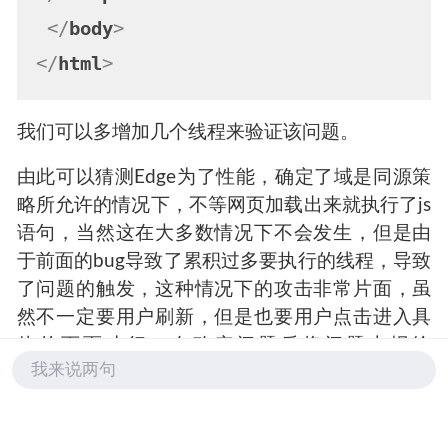
</
body
>
</
html
>
我们可以多增加几个线程来验证该问题。
由此可以猜测Edge为了性能，确定了域是同源策
略所允许的情况下，不等网页加载出来就执行了js
语句，当然这在大多数情况下不会发生，但是由
于前面的bug导致了累积过多要执行的线程，导致
了问题的触发，这种情况下的攻击非常片面，虽
然不一定要用户刷新，但是也要用户点击进入具
体的页面才行。在确定问题后将问题上报给
我来说两句
msrc，微软已经对控制台这个消耗资源的问题进
行了定时清理，虽然这个问题依旧存在，但是攻
击面十分狭窄，可以忽略不计。