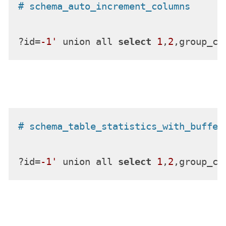
# schema_auto_increment_columns
?id=
-1'
 union all 
select
1
,
2
,group_co
# schema_table_statistics_with_buffer
?id=
-1'
 union all 
select
1
,
2
,group_co