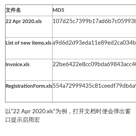
文件名
MD5
107d25c7399b17ad6b7c05993
22 Apr 2020.xls
a9d6d2d93eda11e89ed2ca034b
List of new items.xls
22be6422e8cc09bda69843acc4
Invoice.xls
554a72999435c81ceedf79db6a
RegistrationForm.xls
以”22 Apr 2020.xls”为例，打开文档时便会弹出窗
口提示启用宏