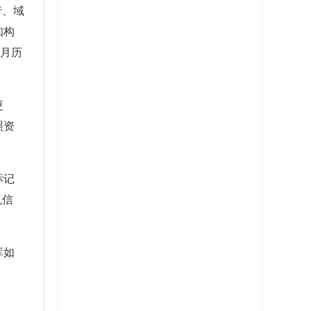
产、域
知构
个月历
更
照资
标记
机信
库如