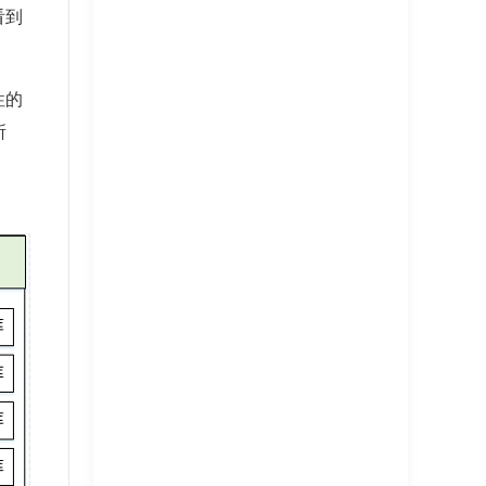
看到
性的
所