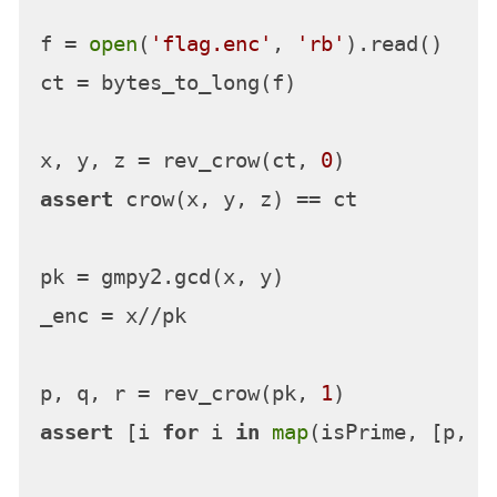
f = 
open
(
'flag.enc'
, 
'rb'
).read()

ct = bytes_to_long(f)

x, y, z = rev_crow(ct, 
0
assert
 crow(x, y, z) == ct

pk = gmpy2.gcd(x, y)

_enc = x//pk

p, q, r = rev_crow(pk, 
1
assert
 [i 
for
 i 
in
map
(isPrime, [p, q