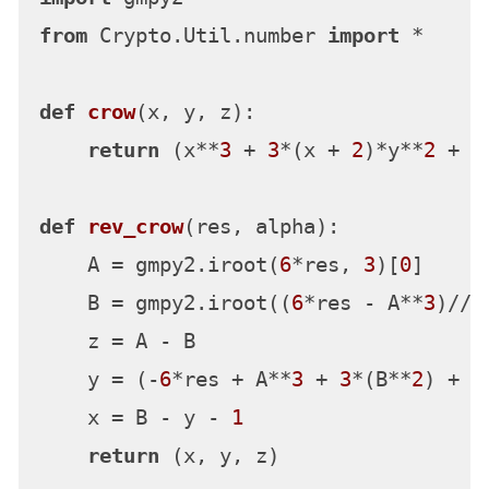
from
 Crypto.Util.number 
import
 *

def
crow
(
x, y, z
):

return
 (x**
3
 + 
3
*(x + 
2
)*y**
2
 + y
def
rev_crow
(
res, alpha
):

    A = gmpy2.iroot(
6
*res, 
3
)[
0
]

    B = gmpy2.iroot((
6
*res - A**
3
)//
3
    z = A - B

    y = (-
6
*res + A**
3
 + 
3
*(B**
2
) + 
2
    x = B - y - 
1
return
 (x, y, z)
