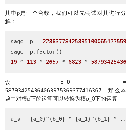
其中p是一个合数，我们可以先尝试对其进行分
解：
sage: p = 
228837784258351000654275593
19
 * 
113
 * 
2657
 * 
6823
 * 
587934254364
p_0 =
设
587934254364063975369377416367
，那么本
题中对模p下的运算可以转换为模p_0下的运算：
a_s ≡ {a_0}^{b_0} * {a_1}^{b_1} * ...