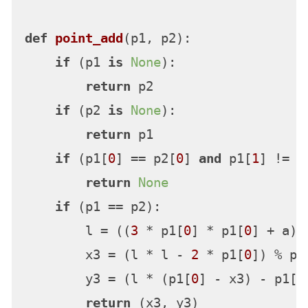
def
point_add
(
p1, p2
):

if
 (p1 
is
None
):

return
 p2

if
 (p2 
is
None
):

return
 p1

if
 (p1[
0
] == p2[
0
] 
and
 p1[
1
] != p
return
None
if
 (p1 == p2):

        l = ((
3
 * p1[
0
] * p1[
0
] + a) 
        x3 = (l * l - 
2
 * p1[
0
]) % p

        y3 = (l * (p1[
0
] - x3) - p1[
1
return
 (x3, y3)
