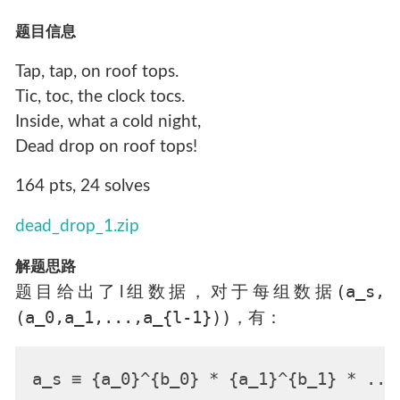
题目信息
Tap, tap, on roof tops.
Tic, toc, the clock tocs.
Inside, what a cold night,
Dead drop on roof tops!
164 pts, 24 solves
dead_drop_1.zip
解题思路
(a_s,
题目给出了l组数据，对于每组数据
(a_0,a_1,...,a_{l-1}))
，有：
a_s ≡ {a_0}^{b_0} * {a_1}^{b_1} * ...