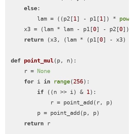
else
:

        lam = ((p2[
1
] - p1[
1
]) * 
pow
(
    x3 = (lam * lam - p1[
0
] - p2[
0
]) %
return
 (x3, (lam * (p1[
0
] - x3) -
def
point_mul
(
p, n
):

    r = 
None
for
 i 
in
range
(
256
):

if
 ((n >> i) & 
1
):

            r = point_add(r, p)

        p = point_add(p, p)

return
 r
