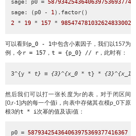
sage: p0 = 
58793425436406397536937741
sage: (p0 - 
1
2
 * 
19
 * 
157
 * 
9854747810326248330026
p_0 - 1
可以看到
中包含小素因子，我们以157为
r = 157，t = {p_0} // r
例，令
，此时有：
3^{y 
* t} ≡ {3}^{x_0 *
 t} 
* {3}^{x_1 
然后我们可以打一张长度为r的表，对于闭区间
[0,r-1]内的每一个值i，向表中存储其在模p_0下原
t * i
根3的
次幂的值及该i值：
p0 = 
587934254364063975369377416367