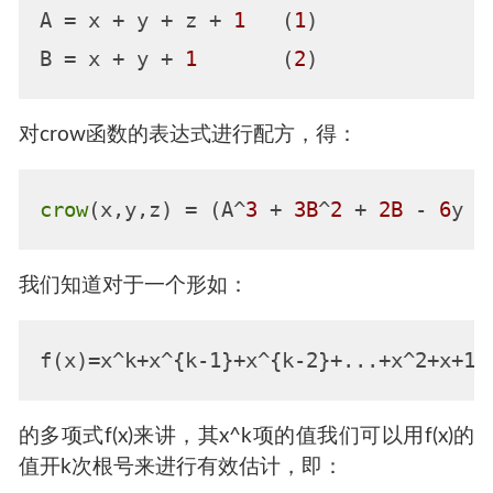
A
 = x + y + z + 
1
   (
1
B
 = x + y + 
1
       (
2
对crow函数的表达式进行配方，得：
crow
(x,y,z) = (A^
3
 + 
3B
^
2
 + 
2B
 - 
6
y -
我们知道对于一个形如：
的多项式f(x)来讲，其x^k项的值我们可以用f(x)的
值开k次根号来进行有效估计，即：