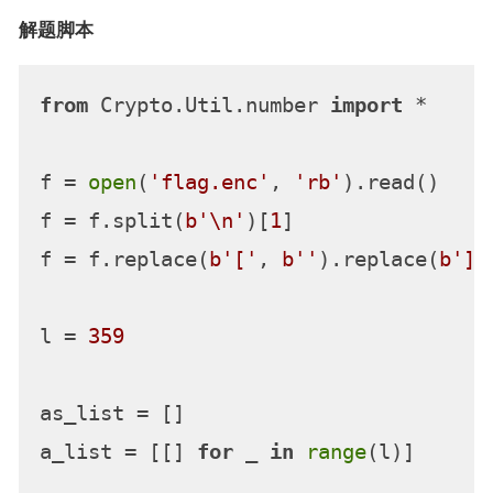
解题脚本
from
 Crypto.Util.number 
import
 *

f = 
open
(
'flag.enc'
, 
'rb'
).read()

f = f.split(
b'\n'
)[
1
]

f = f.replace(
b'['
, 
b''
).replace(
b']'
l = 
359
as_list = []

a_list = [[] 
for
 _ 
in
range
(l)]
