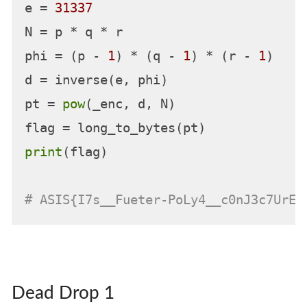
e = 
31337
N = p * q * r

phi = (p - 
1
) * (q - 
1
) * (r - 
1
)

d = inverse(e, phi)

pt = 
pow
(_enc, d, N)

print
(flag)

# ASIS{I7s__Fueter-PoLy4__c0nJ3c7UrE_
Dead Drop 1