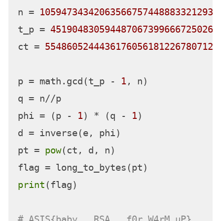
n = 
105947343420635667574488833212936
t_p = 
4519048305944870673996667250268
ct = 
55486052444361760561812267807127
p = math.gcd(t_p - 
1
, n)

q = n//p

phi = (p - 
1
) * (q - 
1
)

d = inverse(e, phi)

pt = 
pow
(ct, d, n)

print
(flag)

# ASIS{baby___RSA___f0r_W4rM_uP}