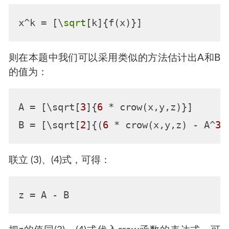
x^k = [\
sqrt
则在本题中我们可以采用类似的方法估计出A和B
的值为：
A
 = [\sqrt[
3
]{
6
 * crow(x,y,z)}]      
B
 = [\sqrt[
2
]{(
6
 * crow(x,y,z) - A^
3
)
联立 (3)、(4)式，可得：
z