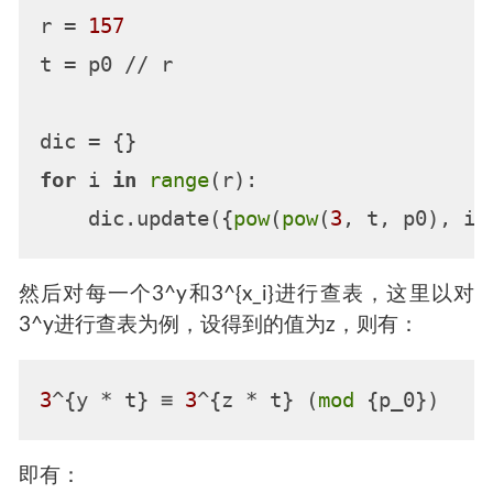
r = 
157
t = p0 // r

for
 i 
in
range
(r):

    dic.update({
pow
(
pow
(
3
然后对每一个3^y和3^{x_i}进行查表，这里以对
3^y进行查表为例，设得到的值为z，则有：
3
^{y * t} ≡ 
3
^{z * t} (
mod
即有：