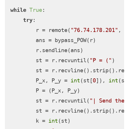
while
True
:

try
:

        r = remote(
"76.74.178.201"
, 
9
        ans = bypass_POW(r)

        r.sendline(ans)

        st = r.recvuntil(
"P = ("
)

        st = r.recvline().strip().rep
        P_x, P_y = 
int
(st[
0
]), 
int
(st
        P = (P_x, P_y)

        st = r.recvuntil(
"| Send the 
        st = r.recvline().strip().rep
        k = 
int
(st)
