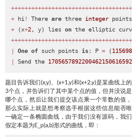
+
+
+
+
+
+
+
+
+
+
+
+
+
+
+
+
+
+
+
+
+
+
+
+
+
+
+
+
+
+
+
+
+
+
+
+
+
+
 hi
!
 There 
are
 three 
integer
 points 
+
 (x
+
2
, y) lies 
on
 the elliptic curve
+
+
+
+
+
+
+
+
+
+
+
+
+
+
+
+
+
+
+
+
+
+
+
+
+
+
+
+
+
+
+
+
+
+
+
+
+
|
One
of
 such points 
is
: P 
=
 (
1156983
|
 Send the 
17056578922004621506165926
题目告诉我们(x,y)、(x+1,y)和(x+2,y)是某曲线上的
3个点，并告诉们了其中某个点的值，但并没说是
哪个点，然后让我们提交该点乘一个常数的值，
那么实际上就是想考察选手根据这些信息能否唯
一确定一条椭圆曲线，由于我们没有源码，我们
假定本题为E_p(a,b)形式的曲线，即：