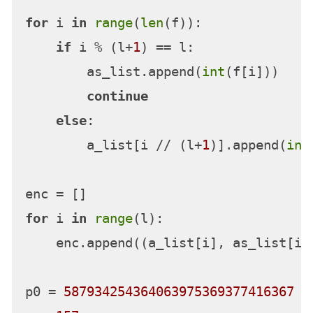
for
 i 
in
range
(
len
(f)):

if
 i % (l+
1
) == l:

        as_list.append(
int
(f[i]))

continue
else
:

        a_list[i // (l+
1
)].append(
int
for
 i 
in
range
(l):

    enc.append((a_list[i], as_list[i])
p0 = 
587934254364063975369377416367