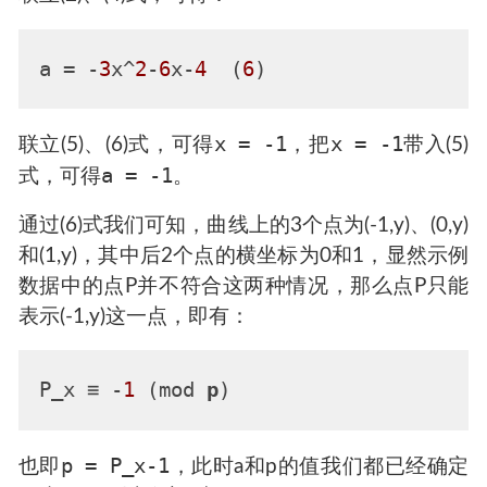
a
 = -
3
x^
2
-
6
x-
4
  (
6
x = -1
x = -1
联立(5)、(6)式，可得
，把
带入(5)
a = -1
式，可得
。
通过(6)式我们可知，曲线上的3个点为(-1,y)、(0,y)
和(1,y)，其中后2个点的横坐标为0和1，显然示例
数据中的点P并不符合这两种情况，那么点P只能
表示(-1,y)这一点，即有：
P_x ≡ -
1
 (mod 
p
p = P_x-1
也即
，此时a和p的值我们都已经确定