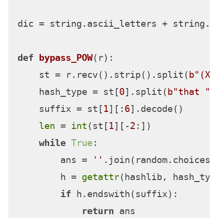
dic = string.ascii_letters + string.di
def
bypass_POW
(
r
):

    st = r.recv().strip().split(
b"(X)
    hash_type = st[
0
].split(
b"that "
)
    suffix = st[
1
][:
6
].decode()

len
 = 
int
(st[
1
][-
2
:])

while
True
:

        ans = 
''
.join(random.choices(
        h = 
getattr
(hashlib, hash_typ
if
 h.endswith(suffix):

return
 ans
