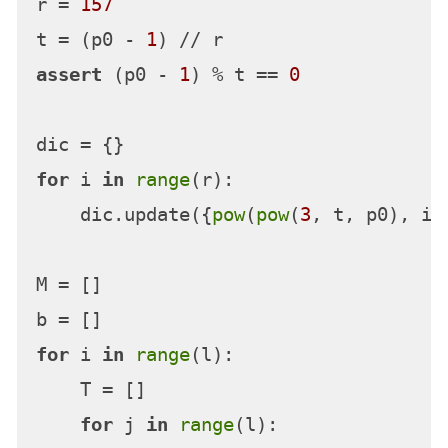
r = 
157
t = (p0 - 
1
assert
 (p0 - 
1
) % t == 
0
for
 i 
in
range
(r):

    dic.update({
pow
(
pow
(
3
, t, p0), i, 
M = []

for
 i 
in
range
(l):

    T = []

for
 j 
in
range
(l):
