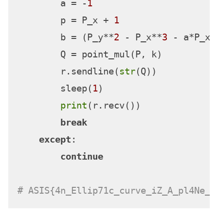
        a = -
1
        p = P_x + 
1
        b = (P_y**
2
 - P_x**
3
 - a*P_x) 
        Q = point_mul(P, k)

        r.sendline(
str
(Q))

        sleep(
1
)

print
(r.recv())

break
except
:

continue
# ASIS{4n_Ellip71c_curve_iZ_A_pl4Ne_a