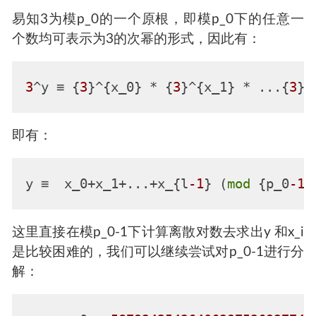
易知3为模p_0的一个原根，即模p_0下的任意一
个数均可表示为3的次幂的形式，因此有：
3
^y ≡ {
3
}^{x_0} * {
3
}^{x_1} * ...{
3
}^
即有：
y ≡  x_0+x_1+...+x_{l
-1
} (
mod
 {p_0
-1
这里直接在模p_0-1下计算离散对数去求出y 和x_i
是比较困难的，我们可以继续尝试对p_0-1进行分
解：