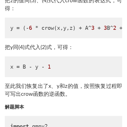
把z的值同(3)、(4)式代入crow函数的表达式，可
得：
y
 = (-
6
 * crow(x,y,z) + A^
3
 + 
3
B^
2
 + 
把y同(4)式代入(2)式，可得：
x
 = B - y - 
1
至此我们恢复出了x、y和z的值，按照恢复过程即
可写出crow函数的逆函数。
解题脚本
import