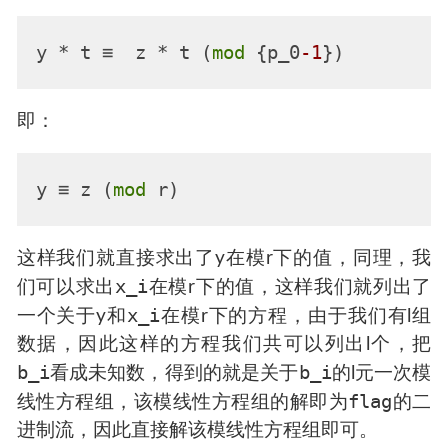
y * t ≡  z * t (
mod
 {p_0
-1
即：
y ≡ z (
mod
这样我们就直接求出了y在模r下的值，同理，我
x_i
们可以求出
在模r下的值，这样我们就列出了
x_i
一个关于y和
在模r下的方程，由于我们有l组
数据，因此这样的方程我们共可以列出l个，把
b_i
b_i
看成未知数，得到的就是关于
的l元一次模
flag
线性方程组，该模线性方程组的解即为
的二
进制流，因此直接解该模线性方程组即可。