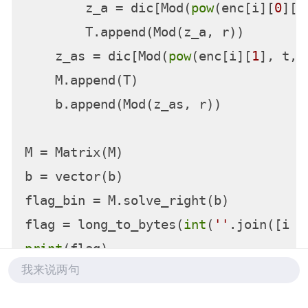
        z_a = dic[Mod(
pow
(enc[i][
0
][j
        T.append(Mod(z_a, r))

    z_as = dic[Mod(
pow
(enc[i][
1
], t, 
    M.append(T)

    b.append(Mod(z_as, r))

M = Matrix(M)

b = vector(b)

flag_bin = M.solve_right(b)

flag = long_to_bytes(
int
(
''
.join([i 
f
print
(flag)

我来说两句
# ASIS{175_Lik3_Multivariabl3_LiNe4r_