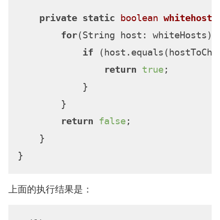
private
static
boolean
whitehostC
for
(String host: whiteHosts) {
if
 (host.equals(hostToChec
return
true
;

            }

        }

return
false
;

    }

上面的执行结果是：