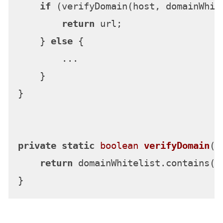
if
 (verifyDomain(host, domainWhit
return
 url;

    } 
else
 {

        ...

    }

}

private
static
boolean
verifyDomain
(S
return
 domainWhitelist.contains(h