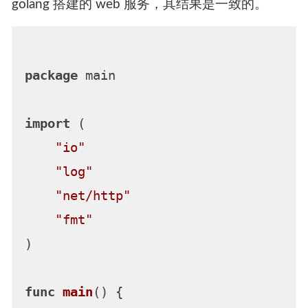
golang 搭建的 web 服务，其结果是一致的。
package
 main

import
 (

"io"
"log"
"net/http"
"fmt"
)

func
main
()
 {
