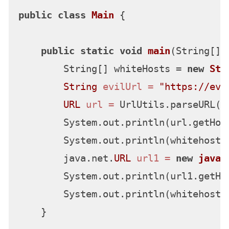
public
class
Main
 {

public
static
void
main
(String[] 
        String[] whiteHosts = 
new
Str
String
evilUrl
=
"https://evi
URL
url
=
 UrlUtils.parseURL(e
        System.out.println(url.getHost
        System.out.println(whitehostCh
        java.net.
URL
url1
=
new
java
.
        System.out.println(url1.getHos
        System.out.println(whitehostC
    }
