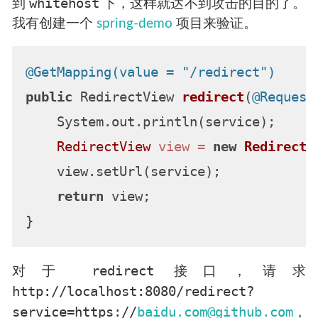
whitehost
到
下，这样就达不到攻击的目的了。
我有创建一个
spring-demo
项目来验证。
@GetMapping(value = "/redirect")
public
 RedirectView 
redirect
(
@Request
    System.out.println(service);

RedirectView
view
=
new
RedirectV
    view.setUrl(service);

return
 view;

redirect
对于
接口，请求
http://localhost:8080/redirect?
service=https://
baidu.com@github.com
，