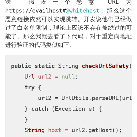
法。假设一个恶意 URL 为
https://evailhost#
@whitehost
，那么这个
恶意链接依然可以实现跳转。开发说他们已经做
过了白名单限制，理论上应该不存在被绕过的可
能了。那么我就去看了下代码，对于重定向地址
进行验证的代码类似如下。
public
static
 String 
checkUrlSafety
(S
Url
url2
=
null
;

try
 {

        url2 = UrlUtils.parseURL(url,
    } 
catch
 (Exception e) {

    }

String
host
=
 url2.getHost();
