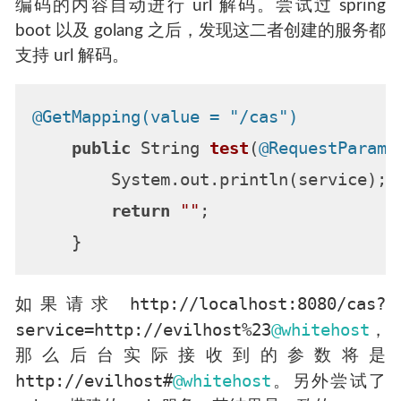
编码的内容自动进行 url 解码。尝试过 spring
boot 以及 golang 之后，发现这二者创建的服务都
支持 url 解码。
@GetMapping(value = "/cas")
public
 String 
test
(
@RequestParam
 
        System.out.println(service);

return
""
;

http://localhost:8080/cas?
如果请求
service=http://evilhost%23
@whitehost
，
那么后台实际接收到的参数将是
http://evilhost#
@whitehost
。另外尝试了