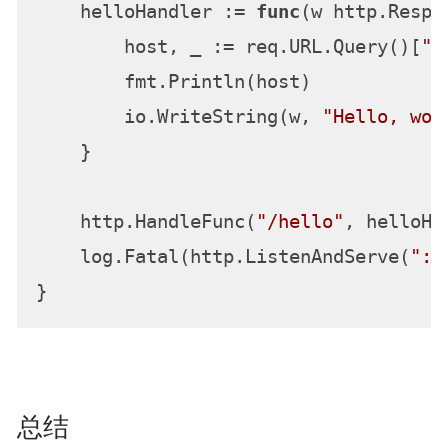
    helloHandler := 
func
(w http.Respo
        host, _ := req.URL.Query()[
"h
        fmt.Println(host)

        io.WriteString(w, 
"Hello, wor
    }

    http.HandleFunc(
"/hello"
, helloHan
    log.Fatal(http.ListenAndServe(
":8
总结