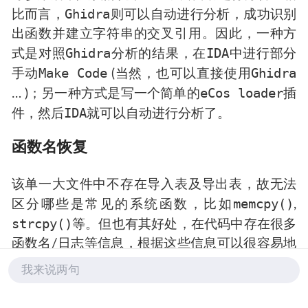
Ghidra
比而言，
则可以自动进行分析，成功识别
出函数并建立字符串的交叉引用。因此，一种方
Ghidra
IDA
式是对照
分析的结果，在
中进行部分
Make Code
Ghidra
手动
(当然，也可以直接使用
eCos loader
… )；另一种方式是写一个简单的
插
IDA
件，然后
就可以自动进行分析了。
函数名恢复
该单一大文件中不存在导入表及导出表，故无法
memcpy()
区分哪些是常见的系统函数，比如
,
strcpy()
等。但也有其好处，在代码中存在很多
函数名/日志等信息，根据这些信息可以很容易地
对函数名进行恢复。
我来说两句