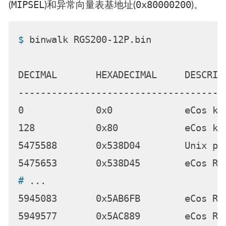
MIPSEL
0x80000200
(
)和异常向量表基地址(
)。
$ 
binwalk RGS200-12P.bin
DECIMAL       HEXADECIMAL     DESCRIPT
-------------------------------------
0             0x0             eCos ke
128           0x80            eCos ke
5475588       0x538D04        Unix pa
# 
...
5945083       0x5AB6FB        eCos RT