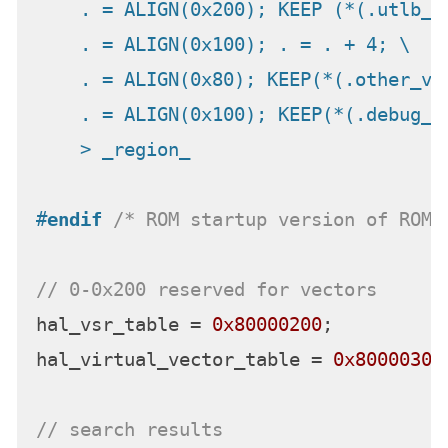
    . = ALIGN(0x200); KEEP (*(.utlb_ve
    . = ALIGN(0x100); . = . + 4; \

    . = ALIGN(0x80); KEEP(*(.other_vec
    . = ALIGN(0x100); KEEP(*(.debug_ve
    > _region_
#
endif
/* ROM startup version of ROM 
// 0-0x200 reserved for vectors
hal_vsr_table = 
0x80000200
;

hal_virtual_vector_table = 
0x80000300
// search results