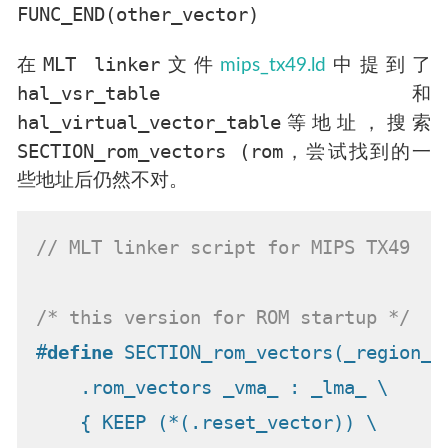
MLT linker
在
文件
mips_tx49.ld
中提到了
hal_vsr_table
和
hal_virtual_vector_table
等地址，搜索
SECTION_rom_vectors (rom
，尝试找到的一
些地址后仍然不对。
// MLT linker script for MIPS TX49
/* this version for ROM startup */
#
define
 SECTION_rom_vectors(_region_, 
    .rom_vectors _vma_ : _lma_ \

    { KEEP (*(.reset_vector)) \
