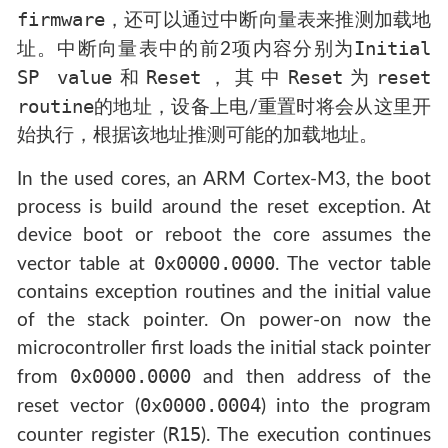
firmware
，还可以通过中断向量表来推测加载地
Initial
址。中断向量表中的前2项内容分别为
SP value
Reset
Reset
reset
和
，其中
为
routine
的地址，设备上电/重置时将会从这里开
始执行，根据该地址推测可能的加载地址。
In the used cores, an ARM Cortex-M3, the boot
process is build around the reset exception. At
device boot or reboot the core assumes the
0x0000.0000
vector table at
. The vector table
contains exception routines and the initial value
of the stack pointer. On power-on now the
microcontroller first loads the initial stack pointer
0x0000.0000
from
and then address of the
0x0000.0004
reset vector (
) into the program
R15
counter register (
). The execution continues