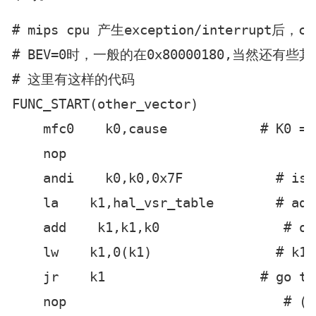
# mips cpu 产生exception/interrupt
# BEV=0时，一般的在0x80000180,当然还有些
# 这里有这样的代码

FUNC_START(other_vector)

    mfc0    k0,cause            # K0 = 
    nop

    andi    k0,k0,0x7F            # iso
    la    k1,hal_vsr_table        # add
    add    k1,k1,k0                # of
    lw    k1,0(k1)                # k1 
    jr    k1                    # go the
    nop                            # (de