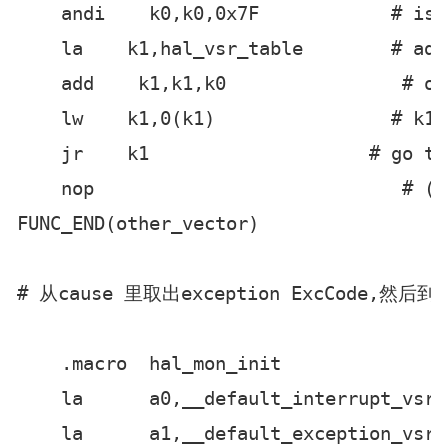
    andi    k0,k0,0x7F            # iso
    la    k1,hal_vsr_table        # add
    add    k1,k1,k0                # of
    lw    k1,0(k1)                # k1 
    jr    k1                    # go the
    nop                            # (de
FUNC_END(other_vector)

# 从cause 里取出exception ExcCode,然后到h
    .macro  hal_mon_init

    la      a0,__default_interrupt_vsr

    la      a1,__default_exception_vsr  