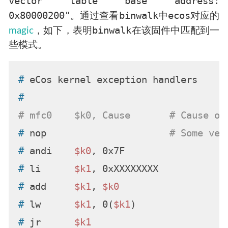
vector table base address:
0x80000200"
binwalk
ecos
。通过查看
中
对应的
binwalk
magic
，如下，表明
在该固件中匹配到一
些模式。
# 
eCos kernel exception handlers
#
# mfc0    $k0, Cause       # Cause of
# 
nop                      
# Some ver
# 
andi    
$k0
, 0x7F
# 
li      
$k1
, 0xXXXXXXXX
# 
add     
$k1
, 
$k0
# 
lw      
$k1
, 0(
$k1
)
# 
jr      
$k1