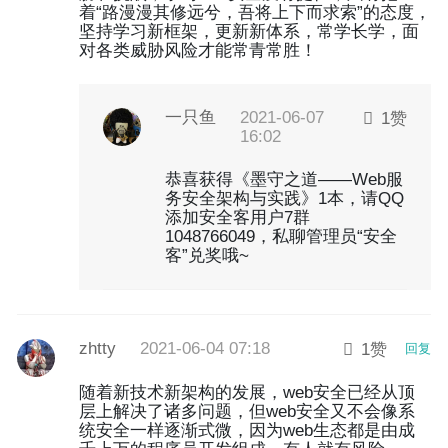
着“路漫漫其修远兮，吾将上下而求索”的态度，
坚持学习新框架，更新新体系，常学长学，面
对各类威胁风险才能常青常胜！
一只鱼
2021-06-07
1赞
16:02
恭喜获得《墨守之道——Web服
务安全架构与实践》1本，请QQ
添加安全客用户7群
1048766049，私聊管理员“安全
客”兑奖哦~
zhtty
2021-06-04 07:18
1赞
回复
随着新技术新架构的发展，web安全已经从顶
层上解决了诸多问题，但web安全又不会像系
统安全一样逐渐式微，因为web生态都是由成