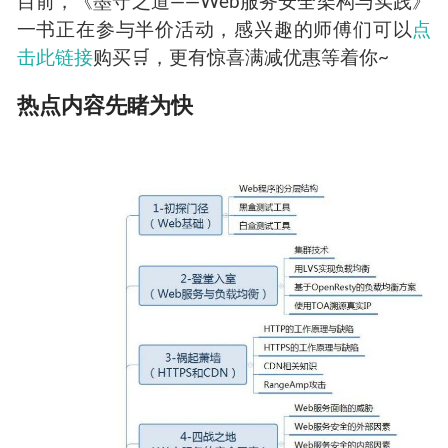
目前，《墨守之道——
Web
服务安全架构与实践》
一书正在参与半价活动，感兴趣的师傅们可以
点
击
此链接
购买
🛒
，更有惊喜满减优惠等着你
~
热点内容先睹为快