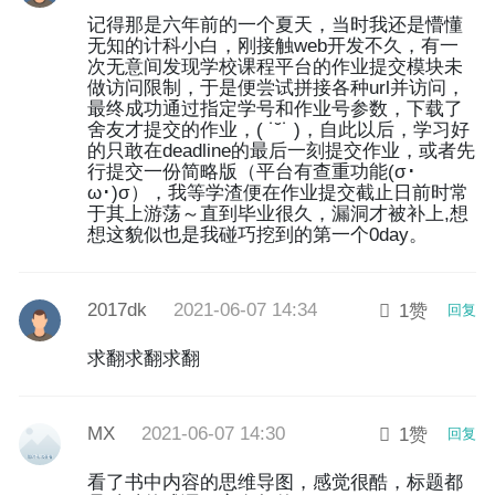
记得那是六年前的一个夏天，当时我还是懵懂
无知的计科小白，刚接触web开发不久，有一
次无意间发现学校课程平台的作业提交模块未
做访问限制，于是便尝试拼接各种url并访问，
最终成功通过指定学号和作业号参数，下载了
舍友才提交的作业，( ˙˘˙ )，自此以后，学习好
的只敢在deadline的最后一刻提交作业，或者先
行提交一份简略版（平台有查重功能(σ･
ω･)σ），我等学渣便在作业提交截止日前时常
于其上游荡～直到毕业很久，漏洞才被补上,想
想这貌似也是我碰巧挖到的第一个0day。
2017dk
2021-06-07 14:34
1赞
回复
求翻求翻求翻
MX
2021-06-07 14:30
1赞
回复
看了书中内容的思维导图，感觉很酷，标题都