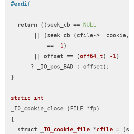
#
endif
return
 ((seek_cb == 
NULL
       || (seek_cb (cfile->__cookie, &
           == 
-1
)

       || offset == (
off64_t
) 
-1
)

      ? _IO_pos_BAD : offset);

}

static
int
_IO_cookie_close (FILE *fp)

{

struct
 _
IO_cookie_file
 *
cfile
 =
 (
st