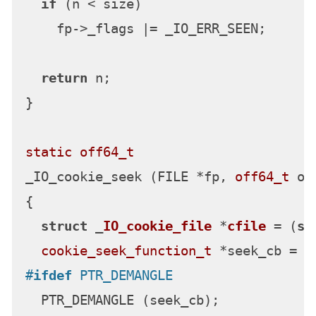
if
 (n < size)

    fp->_flags |= _IO_ERR_SEEN;

return
 n;

}

static
off64_t
_IO_cookie_seek (FILE *fp, 
off64_t
 of
{

struct
 _
IO_cookie_file
 *
cfile
 =
 (
st
cookie_seek_function_t
#
ifdef
 PTR_DEMANGLE