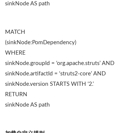
sinkNode AS path
MATCH
(sinkNode:PomDependency)
WHERE
sinkNode.groupId = ‘org.apache.struts’ AND
sinkNode.artifactId = ‘struts2-core’ AND
sinkNode.version STARTS WITH ‘2.’
RETURN
sinkNode AS path