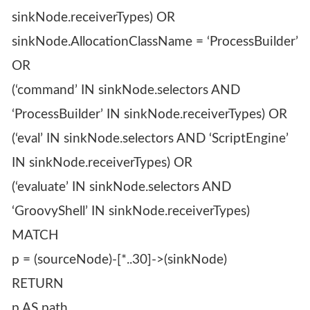
sinkNode.receiverTypes) OR
sinkNode.AllocationClassName = ‘ProcessBuilder’
OR
(‘command’ IN sinkNode.selectors AND
‘ProcessBuilder’ IN sinkNode.receiverTypes) OR
(‘eval’ IN sinkNode.selectors AND ‘ScriptEngine’
IN sinkNode.receiverTypes) OR
(‘evaluate’ IN sinkNode.selectors AND
‘GroovyShell’ IN sinkNode.receiverTypes)
MATCH
p = (sourceNode)-[*..30]->(sinkNode)
RETURN
p AS path