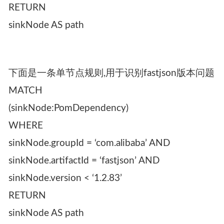
RETURN
sinkNode AS path
下面是一条单节点规则,用于识别fastjson版本问题
MATCH
(sinkNode:PomDependency)
WHERE
sinkNode.groupId = ‘com.alibaba’ AND
sinkNode.artifactId = ‘fastjson’ AND
sinkNode.version < ‘1.2.83’
RETURN
sinkNode AS path