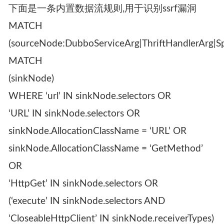
下面是一条内置数据流规则,用于识别ssrf漏洞
MATCH
(sourceNode:DubboServiceArg|ThriftHandlerArg|Sp
MATCH
(sinkNode)
WHERE ‘url’ IN sinkNode.selectors OR
‘URL’ IN sinkNode.selectors OR
sinkNode.AllocationClassName = ‘URL’ OR
sinkNode.AllocationClassName = ‘GetMethod’
OR
‘HttpGet’ IN sinkNode.selectors OR
(‘execute’ IN sinkNode.selectors AND
‘CloseableHttpClient’ IN sinkNode.receiverTypes)