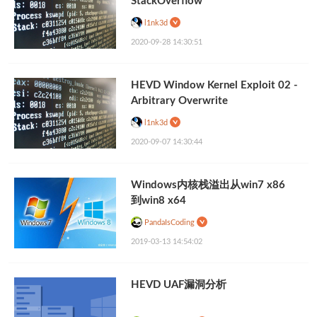
StackOverflow
l1nk3d
2020-09-28 14:30:51
HEVD Window Kernel Exploit 02 -
Arbitrary Overwrite
l1nk3d
2020-09-07 14:30:44
Windows内核栈溢出从win7 x86
到win8 x64
PandaIsCoding
2019-03-13 14:54:02
HEVD UAF漏洞分析