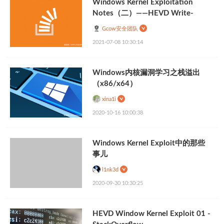
Windows Kernel Exploitation
Notes（二）——HEVD Write-
What-Where
Gcow安全团队
2021-07-08 10:30:14
Windows内核漏洞学习之栈溢出
（x86/x64）
xina1i
2020-10-16 10:00:38
Windows Kernel Exploit中的那些
事儿
l1nk3d
2020-09-30 10:30:25
HEVD Window Kernel Exploit 01 -