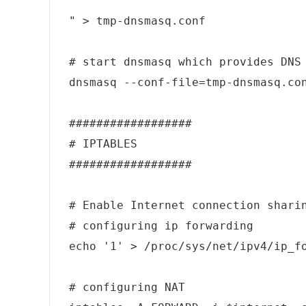
" > tmp-dnsmasq.conf

# start dnsmasq which provides DNS 
dnsmasq --conf-file=tmp-dnsmasq.con
##################

# IPTABLES

##################

# Enable Internet connection sharin
# configuring ip forwarding

echo '1' > /proc/sys/net/ipv4/ip_fo
# configuring NAT
