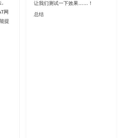
法。
让我们测试一下效果……！
AT网
总结
望能提