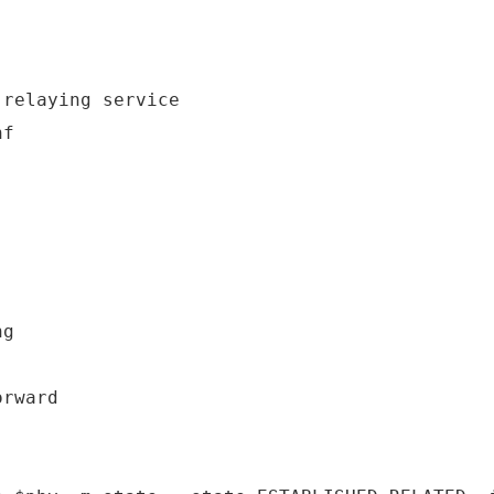
relaying service

f

g

rward
