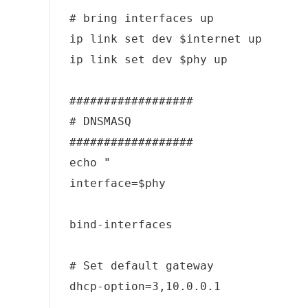
# bring interfaces up

ip link set dev $internet up

ip link set dev $phy up

##################

# DNSMASQ

##################

echo "

interface=$phy

bind-interfaces

# Set default gateway

dhcp-option=3,10.0.0.1
