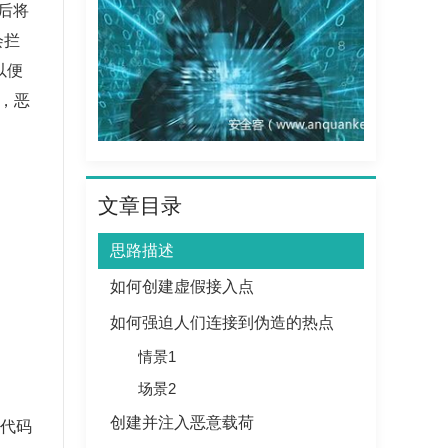
后将
会拦
以便
时，恶
文章目录
思路描述
如何创建虚假接入点
如何强迫人们连接到伪造的热点
情景1
场景2
创建并注入恶意载荷
的代码