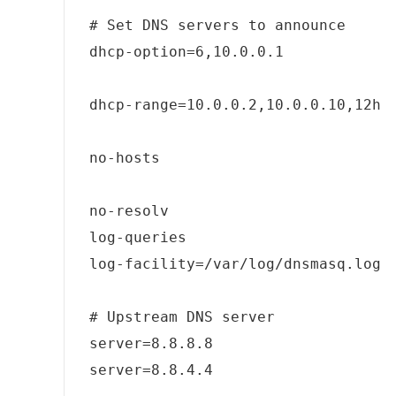
# Set DNS servers to announce

dhcp-option=6,10.0.0.1

dhcp-range=10.0.0.2,10.0.0.10,12h

no-hosts

no-resolv

log-queries

log-facility=/var/log/dnsmasq.log

# Upstream DNS server

server=8.8.8.8

server=8.8.4.4
