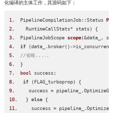
化编译的主体工作，其源码如下：
1.
  PipelineCompilationJob::Status 
Pi
2.
    RuntimeCallStats* stats)
3.
  PipelineJobScope 
scope
(&data_, st
4.
if
5.
//省略.....
6.
7.
bool
8.
if
9.
10.
   } 
else
11.