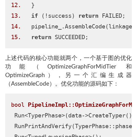
12.
13.
if
 (!success) 
return
14.
15.
return
上述代码的核心功能就两个，一个基于图的优化
功能（OptimizeGraphForMidTier 和
OptimizeGraph），另一个汇编生成器
（AssembleCode）。优化功能的源码如下：
bool
PipelineImpl::OptimizeGraphForMi
 Run<TyperPhase>(data->CreateTyper());
 RunPrintAndVerify(TyperPhase::phase_n
 Run<TypedLoweringPhase>();
