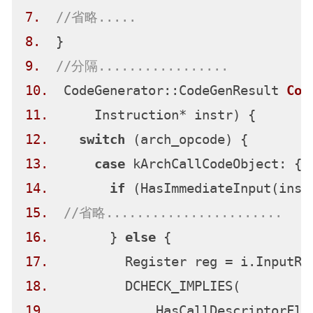
7.
//省略.....
8.
9.
//分隔.................
10.
  CodeGenerator::CodeGenResult 
Cod
11.
      Instruction* instr)
12.
switch
13.
case
14.
if
 (HasImmediateInput(inst
15.
//省略.......................
16.
        } 
else
17.
          Register reg = i.InputRe
18.
19.