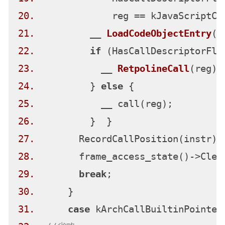
20.
21.
          __ 
LoadCodeObjectEntry
(r
22.
if
23.
            __ 
RetpolineCall
(reg)
24.
          } 
else
25.
26.
27.
28.
29.
break
30.
31.
case