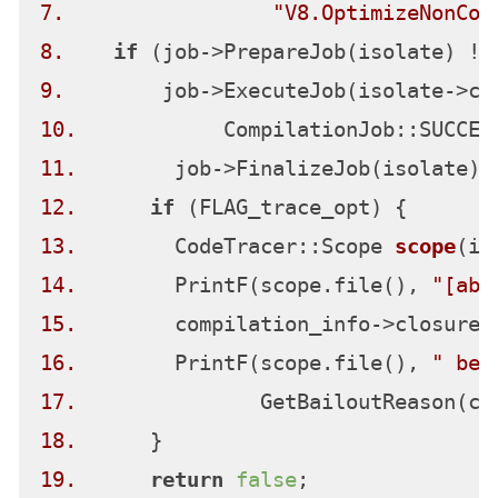
7.
"V8.OptimizeNonCon
8.
if
9.
10.
11.
12.
if
13.
        CodeTracer::Scope 
scope
(is
14.
        PrintF(scope.file(), 
"[abo
15.
16.
        PrintF(scope.file(), 
" bec
17.
18.
19.
return
false