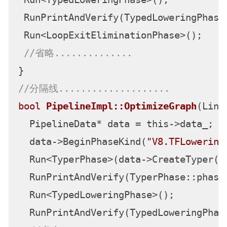
 RunPrintAndVerify(TypedLoweringPhase:
 Run<LoopExitEliminationPhase>();

//省略..............
//分隔线....................
bool
PipelineImpl::OptimizeGraph
(Link
  PipelineData* data = this->data_;

  data->BeginPhaseKind(
"V8.TFLowering
  Run<TyperPhase>(data->CreateTyper())
  RunPrintAndVerify(TyperPhase::phase_
  Run<TypedLoweringPhase>();

  RunPrintAndVerify(TypedLoweringPhase