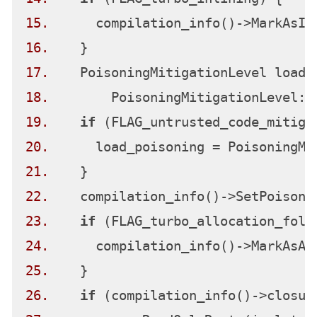
15.
16.
17.
18.
19.
if
20.
21.
22.
23.
if
24.
25.
26.
if
 (compilation_info()->closur