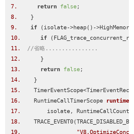
7.
return
false
8.
9.
if
10.
if
11.
//省略................
12.
13.
return
false
14.
15.
    TimerEventScope<TimerEventReco
16.
    RuntimeCallTimerScope 
runtimeT
17.
        isolate, RuntimeCallCounte
18.
    TRACE_EVENT0(TRACE_DISABLED_BY
19.
"V8.OptimizeConcu