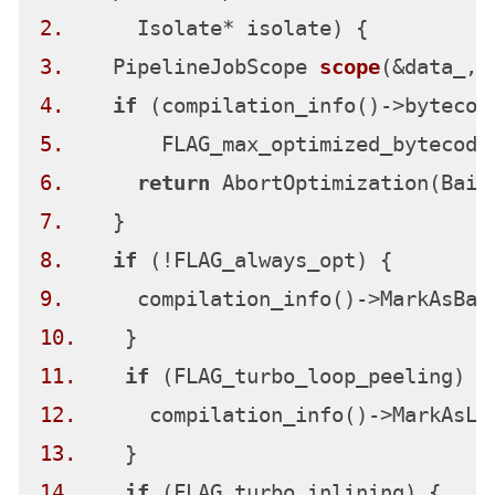
2.
      Isolate* isolate)
3.
    PipelineJobScope 
scope
(&data_, 
4.
if
5.
6.
return
7.
8.
if
9.
10.
11.
if
12.
13.
14.
if